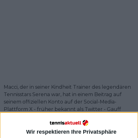
Macci, der in seiner Kindheit Trainer des legendären
Tennisstars Serena war, hat in einem Beitrag auf
seinem offiziellen Konto auf der Social-Media-
Plattform X - früher bekannt als Twitter - Gauff
unterstützt, die 2025 Swiatek an der Spitze des
Damentennis ablösen wird.
Wir respektieren Ihre Privatsphäre
Weiterlesen