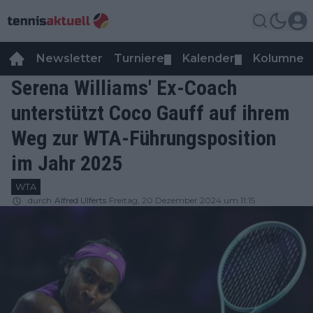
Newsletter
Turniere
Kalender
Kolumnen
▼
▼
Serena Williams' Ex-Coach
unterstützt Coco Gauff auf ihrem
Weg zur WTA-Führungsposition
im Jahr 2025
WTA
durch
Alfred Ulferts
Freitag, 20 Dezember 2024 um 11:15