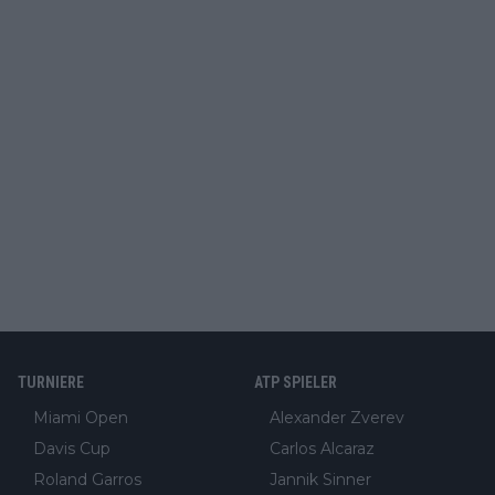
TURNIERE
ATP SPIELER
Miami Open
Alexander Zverev
Davis Cup
Carlos Alcaraz
Roland Garros
Jannik Sinner