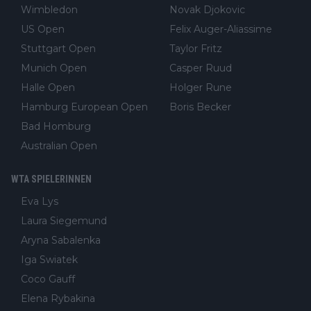
Wimbledon
Novak Djokovic
US Open
Felix Auger-Aliassime
Stuttgart Open
Taylor Fritz
Munich Open
Casper Ruud
Halle Open
Holger Rune
Hamburg European Open
Boris Becker
Bad Homburg
Australian Open
WTA SPIELERINNEN
Eva Lys
Laura Siegemund
Aryna Sabalenka
Iga Swiatek
Coco Gauff
Elena Rybakina