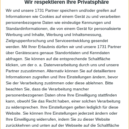
Matches große Probleme mit ihrem Aufschlag, denn
Wir respektieren Ihre Privatsphäre
vor dem Turnier in Adelaide unterliefen ihr im Match
Wir und unsere 1731 Partner speichern und/oder greifen auf
gegen Kaja Juvan 18 Fehler, so dass sie das Match
Informationen wie Cookies auf einem Gerät zu und verarbeiten
verlor.
personenbezogene Daten wie eindeutige Kennungen und
Standardinformationen, die von einem Gerät für personalisierte
Weiterlesen
Werbung und Inhalte, Werbung und Inhaltsmessung,
Zielgruppenforschung und Serviceentwicklung gesendet
WTA Awards feiern Ons Jabeurs
werden.
Mit Ihrer Erlaubnis dürfen wir und unsere 1731 Partner
über Gerätescans genaue Standortdaten und Kenndaten
Sportsgeist und eine weitere
abfragen. Sie können auf die entsprechende Schaltfläche
Auszeichnung für Aryna
klicken, um der o. a. Datenverarbeitung durch uns und unsere
Sabalenka
Partner zuzustimmen. Alternativ können Sie auf detailliertere
Informationen zugreifen und Ihre Einstellungen ändern, bevor
Sie der Verarbeitung zustimmen oder diese ablehnen.
Bitte
beachten Sie, dass die Verarbeitung mancher
personenbezogenen Daten ohne Ihre Einwilligung stattfinden
kann, obwohl Sie das Recht haben, einer solchen Verarbeitung
zu widersprechen. Ihre Einstellungen gelten lediglich für diese
Website. Sie können Ihre Einstellungen jederzeit ändern oder
Ihre Einwilligung widerrufen, indem Sie zu dieser Website
zurückkehren und unten auf der Webseite auf die Schaltfläche