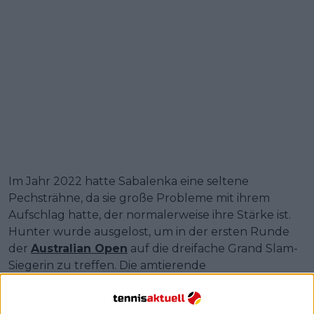
Im Jahr 2022 hatte Sabalenka eine seltene
Pechsträhne, da sie große Probleme mit ihrem
Aufschlag hatte, der normalerweise ihre Stärke ist.
Hunter wurde ausgelost, um in der ersten Runde
der
Australian Open
auf die dreifache Grand Slam-
Siegerin zu treffen. Die amtierende
Weltranglistenerste, die zu diesem Zeitpunkt die
Nummer zwei der Welt war, hatte zu Beginn des