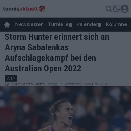
Newsletter
Turniere
Kalender
Kolumnen
▼
▼
Storm Hunter erinnert sich an
Aryna Sabalenkas
Aufschlagskampf bei den
Australian Open 2022
WTA
durch
Alfred Ulferts
Freitag, 13 Dezember 2024 um 14:00