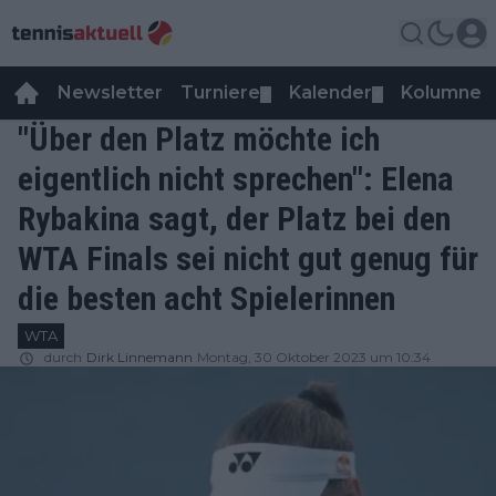
Newsletter
Turniere
Kalender
Kolumnen
▼
▼
"Über den Platz möchte ich
eigentlich nicht sprechen": Elena
Rybakina sagt, der Platz bei den
WTA Finals sei nicht gut genug für
die besten acht Spielerinnen
WTA
durch
Dirk Linnemann
Montag, 30 Oktober 2023 um 10:34