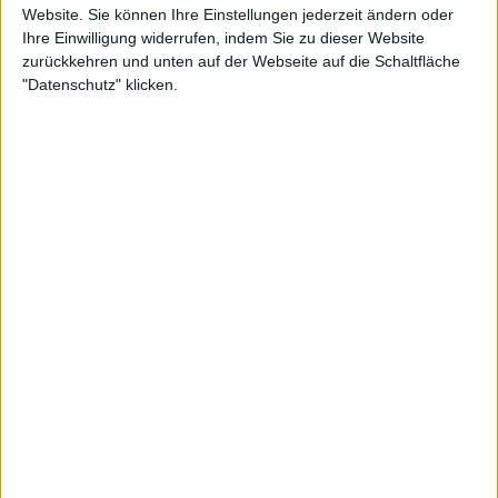
Website. Sie können Ihre Einstellungen jederzeit ändern oder
Ihre Einwilligung widerrufen, indem Sie zu dieser Website
zurückkehren und unten auf der Webseite auf die Schaltfläche
"Datenschutz" klicken.
Im Nachhinein sagte sie, dass sie nicht gut genug für
das Finale sei und dass sie ihr Bestes gegeben habe,
da die Bedingungen ihren Spielstil nicht begünstigt
hätten, und Sabalenka sagte nach dem Match, dass
sie sich unsicher gefühlt habe.
"Insgesamt ist es hier nicht einfach. Jeder hat zu
kämpfen. Jeder versucht, sein Bestes zu geben. Wie
ich schon sagte, bin ich nicht wirklich glücklich mit
den Bedingungen und dem Ablauf des Turniers.
Über den Platz möchte ich eigentlich nicht
sprechen."
"Aber natürlich ist das nicht gut. Auf jeden Fall nicht
für die Besten 8. Weil alles zu spät war und es gab
keine Zeit, etwas zu reparieren. Das sieht man an