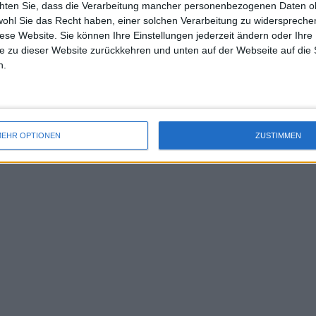
chten Sie, dass die Verarbeitung mancher personenbezogenen Daten oh
uss 
 Mittel und wichtige Ressourcen zur
wohl Sie das Recht haben, einer solchen Verarbeitung zu widersprechen
mal 
diese Website. Sie können Ihre Einstellungen jederzeit ändern oder Ihre 
des 
e zu dieser Website zurückkehren und unten auf der Webseite auf die 
n.
EHR OPTIONEN
ZUSTIMMEN