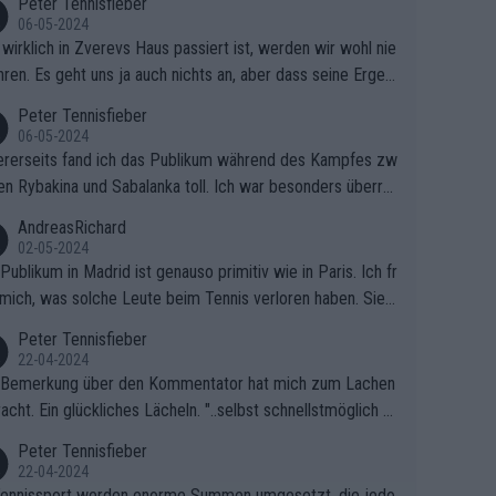
Peter Tennisfieber
06-05-2024
wirklich in Zverevs Haus passiert ist, werden wir wohl nie
hren. Es geht uns ja auch nichts an, aber dass seine Ergeb
e in letzter Zeit gelitten haben, ist ganz klar.
Peter Tennisfieber
06-05-2024
rerseits fand ich das Publikum während des Kampfes zw
en Rybakina und Sabalanka toll. Ich war besonders überras
 wie viele Fans da waren.
AndreasRichard
02-05-2024
Publikum in Madrid ist genauso primitiv wie in Paris. Ich fr
mich, was solche Leute beim Tennis verloren haben. Sie s
en besser zum Fußball gehen, dort sind sie besser aufgeho
Peter Tennisfieber
22-04-2024
 Bemerkung über den Kommentator hat mich zum Lachen
acht. Ein glückliches Lächeln. "..selbst schnellstmöglich na
ause.." 😂🤣🤩
Peter Tennisfieber
22-04-2024
ennissport werden enorme Summen umgesetzt, die jedo