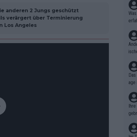
die anderen 2 Jungs geschützt
Was 
ils verärgert über Terminierung
erfa
in Los Angeles
niss
Ande
isch
cht,
Das 
age 
ollt
ben.
Ihre
gebr
ch H
Im T