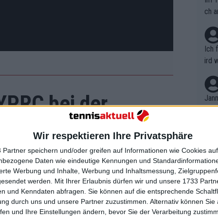
ch a
Ich 
ird 
vers
eine
 YPRC bei der
r in
Jann
em i
Ressourcen
merk
eite
Wir respektieren Ihre Privatsphäre
Dopp
t, a
n si
 Partner speichern und/oder greifen auf Informationen wie Cookies au
Wört
mmen
Menschen, die von einem Trauma
nbezogene Daten wie eindeutige Kennungen und Standardinformatione
B. C
nt. 
sierte Werbung und Inhalte, Werbung und Inhaltsmessung, Zielgruppen
erfügung zu stellen, die es ihnen
ause
gesendet werden.
Mit Ihrer Erlaubnis dürfen wir und unsere 1733 Part
ient
Dopp
en zu überwinden. Mit dem Erlös aus
on v
n und Kenndaten abfragen. Sie können auf die entsprechende Schaltfl
ewon
mmen
e will die Auktion Menschen, die von
ung durch uns und unsere Partner zuzustimmen. Alternativ können Sie au
Fina
Genr
fen und Ihre Einstellungen ändern, bevor Sie der Verarbeitung zustim
 in unterversorgten Gemeinden in den
kel 