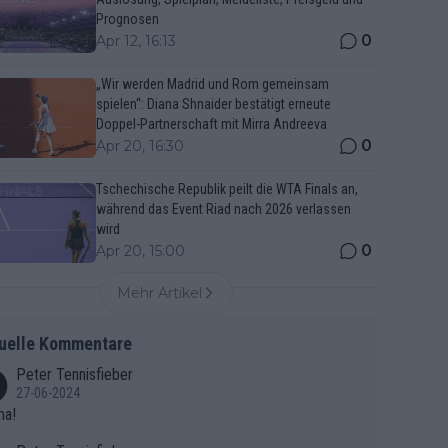
Prognosen
0
Apr 12, 16:13
„Wir werden Madrid und Rom gemeinsam
spielen“: Diana Shnaider bestätigt erneute
Doppel-Partnerschaft mit Mirra Andreeva
0
Apr 20, 16:30
Tschechische Republik peilt die WTA Finals an,
während das Event Riad nach 2026 verlassen
wird
0
Apr 20, 15:00
Mehr Artikel
uelle Kommentare
Peter Tennisfieber
27-06-2024
ma!