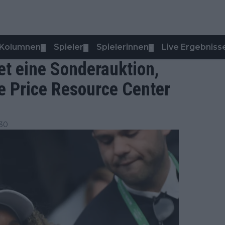
Kolumnen
Spieler
Spielerinnen
Live Ergebniss
▼
▼
▼
et eine Sonderauktion,
e Price Resource Center
:30