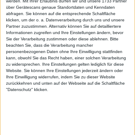
werden.
Mit Ihrer Erlaubnis dürfen wir und unsere 1733 Partner
über Gerätescans genaue Standortdaten und Kenndaten
abfragen. Sie können auf die entsprechende Schaltfläche
klicken, um der o. a. Datenverarbeitung durch uns und unsere
Partner zuzustimmen. Alternativ können Sie auf detailliertere
Informationen zugreifen und Ihre Einstellungen ändern, bevor
Sie der Verarbeitung zustimmen oder diese ablehnen.
Bitte
beachten Sie, dass die Verarbeitung mancher
personenbezogenen Daten ohne Ihre Einwilligung stattfinden
Mit 29 Jahren und nachdem sie Mutter geworden
kann, obwohl Sie das Recht haben, einer solchen Verarbeitung
ist, bleibt Svitolina eine renommierte Tennisspielerin,
zu widersprechen. Ihre Einstellungen gelten lediglich für diese
Website. Sie können Ihre Einstellungen jederzeit ändern oder
die jeden Gegner besiegen kann. Letztes Jahr
Ihre Einwilligung widerrufen, indem Sie zu dieser Website
erreichte sie das Viertelfinale bei den French Open
zurückkehren und unten auf der Webseite auf die Schaltfläche
und dann das Halbfinale in
Wimbledon
(wo sie die
"Datenschutz" klicken.
Nummer 1 der Welt,
Iga Swiatek
, ausschaltete).
Svitolina zog mit drei Siegen in drei
aufeinanderfolgenden Sätzen in die vierte Runde
ein und ging mit dem Ziel ins Match gegen Noskova,
das Viertelfinale zu erreichen.
Die Kommentatorin Barbara Schett behauptete