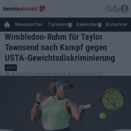
Newsletter
Turniere
Kalender
Kolumnen
▼
▼
Wimbledon-Ruhm für Taylor
Townsend nach Kampf gegen
USTA-Gewichtsdiskriminierung
WTA
durch
Dirk Linnemann
Montag, 15 Juli 2024 um 9:00