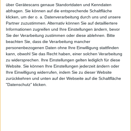
über Gerätescans genaue Standortdaten und Kenndaten
Wimbledon 2024: Preisgeld,
abfragen. Sie können auf die entsprechende Schaltfläche
Geschichte und Format
klicken, um der o. a. Datenverarbeitung durch uns und unsere
Partner zuzustimmen. Alternativ können Sie auf detailliertere
Informationen zugreifen und Ihre Einstellungen ändern, bevor
Townsend war eine der prominentesten
Sie der Verarbeitung zustimmen oder diese ablehnen.
Bitte
Nachwuchsspielerinnen der letzten Zeit. Schon früh
beachten Sie, dass die Verarbeitung mancher
wurde sie mit den Williams-Schwestern verglichen,
personenbezogenen Daten ohne Ihre Einwilligung stattfinden
erreichte die Nummer 1 der
kann, obwohl Sie das Recht haben, einer solchen Verarbeitung
Juniorinnenweltrangliste und gewann 2012 die
zu widersprechen. Ihre Einstellungen gelten lediglich für diese
Australian Open im Einzel und Doppel. Damit war sie
Website. Sie können Ihre Einstellungen jederzeit ändern oder
die erste Amerikanerin, die bei einem Juniorinnen
Ihre Einwilligung widerrufen, indem Sie zu dieser Website
zurückkehren und unten auf der Webseite auf die Schaltfläche
Grand Slam-Turnier den Titel im Einzel und Doppel
"Datenschutz" klicken.
gewann, seit Lindsay Davenport 1992 bei den US
Open.
Später gewann sie das Wimbledon-Mädchendoppel
mit Eugenie Bouchard und war eine der
Favoritinnen auf den lokalen Titel bei den US Open
2012. Die Kontroverse entstand, als die USTA