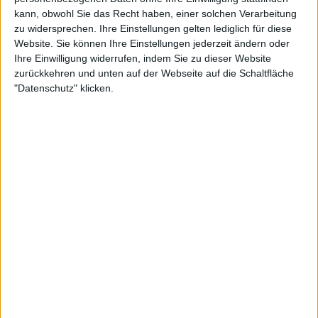
"Nächstes Jahr um diese Zeit
kann, obwohl Sie das Recht haben, einer solchen Verarbeitung
wirst du in einer viel besseren
zu widersprechen. Ihre Einstellungen gelten lediglich für diese
Position sein": Vekic zählt auf die
Website. Sie können Ihre Einstellungen jederzeit ändern oder
Unterstützung von Sakkari und
Ihre Einwilligung widerrufen, indem Sie zu dieser Website
Tomljanovic, wenn es um ihre
zurückkehren und unten auf der Webseite auf die Schaltfläche
Zukunft im Tennis geht
"Datenschutz" klicken.
Auf der gleichen Seite der Auslosung ist
Marketa
Vondrousova
, die Andreescu in der ersten Runde
besiegte und Sakkari, die an Nummer sechs gesetzt
ist und die höchstplatzierte Spielerin auf dieser Seite
des der Auslosung ist.
In der anderen anderen Teil der Auslosung stehen
sich die russischen Spielerinnen
Veronika
Kudermetova
und Ekaterina Alexandrova
gegenüber. Kudermetova erhielt eine Wild Card
und besiegte Qinwen Zheng und Aryna Sabalenka,
während Alexandrova - Samsonova und Coco Gauff