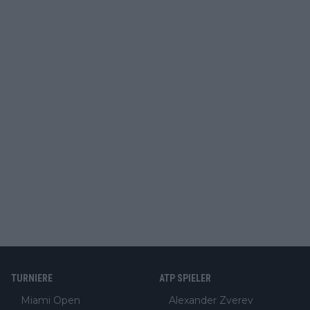
TURNIERE
ATP SPIELER
Miami Open
Alexander Zverev