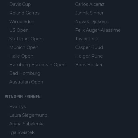
Davis Cup
Carlos Alcaraz
Roland Garros
Jannik Sinner
Wimbledon
Novak Djokovic
US Open
Felix Auger-Aliassime
Stuttgart Open
Taylor Fritz
Munich Open
Casper Ruud
Halle Open
Holger Rune
Hamburg European Open
Boris Becker
Bad Homburg
Australian Open
WTA SPIELERINNEN
Eva Lys
Laura Siegemund
Aryna Sabalenka
Iga Swiatek