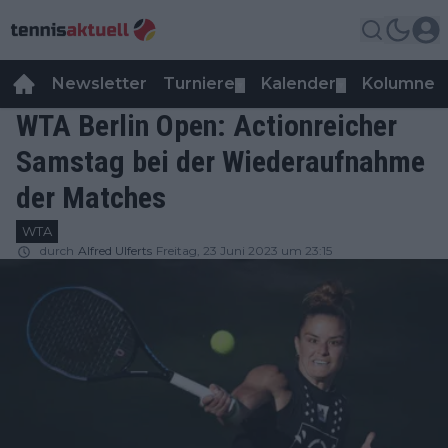
Newsletter
Turniere
Kalender
Kolumnen
▼
▼
WTA Berlin Open: Actionreicher
Samstag bei der Wiederaufnahme
der Matches
WTA
durch
Alfred Ulferts
Freitag, 23 Juni 2023 um 23:15