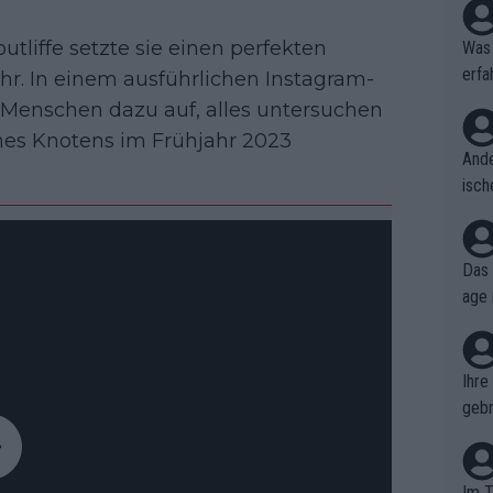
utliffe setzte sie einen perfekten
Was 
erfa
hr. In einem ausführlichen Instagram-
niss
e Menschen dazu auf, alles untersuchen
ines Knotens im Frühjahr 2023
Ande
isch
cht,
Das 
age 
ollt
ben.
Ihre
gebr
ch H
Im T