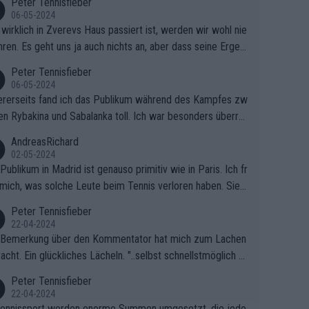
Peter Tennisfieber
06-05-2024
wirklich in Zverevs Haus passiert ist, werden wir wohl nie
hren. Es geht uns ja auch nichts an, aber dass seine Ergeb
e in letzter Zeit gelitten haben, ist ganz klar.
Peter Tennisfieber
06-05-2024
rerseits fand ich das Publikum während des Kampfes zw
en Rybakina und Sabalanka toll. Ich war besonders überras
 wie viele Fans da waren.
AndreasRichard
02-05-2024
Publikum in Madrid ist genauso primitiv wie in Paris. Ich fr
mich, was solche Leute beim Tennis verloren haben. Sie s
en besser zum Fußball gehen, dort sind sie besser aufgeho
Peter Tennisfieber
22-04-2024
 Bemerkung über den Kommentator hat mich zum Lachen
acht. Ein glückliches Lächeln. "..selbst schnellstmöglich na
ause.." 😂🤣🤩
Peter Tennisfieber
22-04-2024
ennissport werden enorme Summen umgesetzt, die jedo