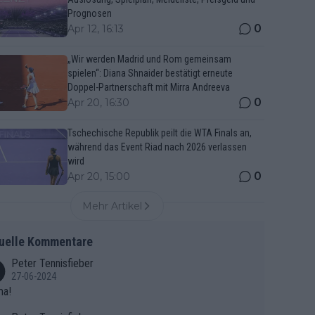
Prognosen
0
Apr 12, 16:13
„Wir werden Madrid und Rom gemeinsam
spielen“: Diana Shnaider bestätigt erneute
Doppel-Partnerschaft mit Mirra Andreeva
0
Apr 20, 16:30
Tschechische Republik peilt die WTA Finals an,
während das Event Riad nach 2026 verlassen
wird
0
Apr 20, 15:00
Mehr Artikel
uelle Kommentare
Peter Tennisfieber
27-06-2024
ma!