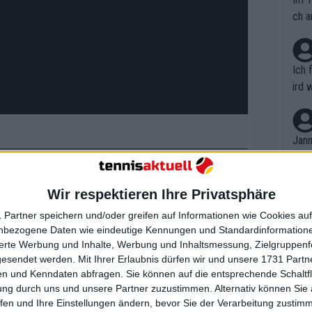
ch a
Ich 
ird 
vers
eine
r in
Jann
em i
merk
eite
Wir respektieren Ihre Privatsphäre
Dopp
t, a
n si
 Partner speichern und/oder greifen auf Informationen wie Cookies au
Wört
is Evert zeigt Bild von
mmen
nbezogene Daten wie eindeutige Kennungen und Standardinformatione
B. C
idener Bildunterschrift
nt. 
sierte Werbung und Inhalte, Werbung und Inhaltsmessung, Zielgruppen
ause
gesendet werden.
Mit Ihrer Erlaubnis dürfen wir und unsere 1731 Part
ient
Dopp
on v
n und Kenndaten abfragen. Sie können auf die entsprechende Schaltfl
ewon
 Problem verursachen? Das ist die
mmen
ung durch uns und unsere Partner zuzustimmen. Alternativ können Sie au
Fina
Genr
fen und Ihre Einstellungen ändern, bevor Sie der Verarbeitung zustim
ir Mitte April Brustkrebs diagnostiziert
kel 