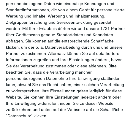
personenbezogene Daten wie eindeutige Kennungen und
Victoria Mboko holt drei Auszeichnungen,
Standardinformationen, die von einem Gerät für personalisierte
während Auger-Aliassime sich bei den Tennis
Werbung und Inhalte, Werbung und Inhaltsmessung,
Canada Awards den Spieler-des-Jahres-Titel
Zielgruppenforschung und Serviceentwicklung gesendet
sichert
werden.
Mit Ihrer Erlaubnis dürfen wir und unsere 1731 Partner
10 Dezember 2025
über Gerätescans genaue Standortdaten und Kenndaten
abfragen. Sie können auf die entsprechende Schaltfläche
klicken, um der o. a. Datenverarbeitung durch uns und unsere
Partner zuzustimmen. Alternativ können Sie auf detailliertere
Informationen zugreifen und Ihre Einstellungen ändern, bevor
Sie der Verarbeitung zustimmen oder diese ablehnen.
Bitte
beachten Sie, dass die Verarbeitung mancher
personenbezogenen Daten ohne Ihre Einwilligung stattfinden
kann, obwohl Sie das Recht haben, einer solchen Verarbeitung
zu widersprechen. Ihre Einstellungen gelten lediglich für diese
Website. Sie können Ihre Einstellungen jederzeit ändern oder
Ihre Einwilligung widerrufen, indem Sie zu dieser Website
zurückkehren und unten auf der Webseite auf die Schaltfläche
"Datenschutz" klicken.
WTA
WTA Finals Siegerin Gabriela Dabrowski spielte