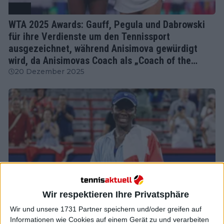
WTA
WTA 2025 Awards: Gauff, Pegula und Dabrowski
für ihre Verdienste um den Tennissport
ausgezeichnet, während Anisimova gewürdigt
wird, da Anisimovas Coach als „Coach of the
Year“ ausgezeichnet wird
20 Dezember 2025
Wir respektieren Ihre Privatsphäre
Wir und unsere 1731 Partner speichern und/oder greifen auf
Informationen wie Cookies auf einem Gerät zu und verarbeiten
Tennis News