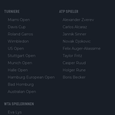
TURNIERE
ATP SPIELER
Miami Open
Alexander Zverev
Davis Cup
Carlos Alcaraz
Roland Garros
Jannik Sinner
Wimbledon
Novak Djokovic
US Open
Felix Auger-Aliassime
Stuttgart Open
Taylor Fritz
Munich Open
Casper Ruud
Halle Open
Holger Rune
Hamburg European Open
Boris Becker
Bad Homburg
Australian Open
WTA SPIELERINNEN
Eva Lys