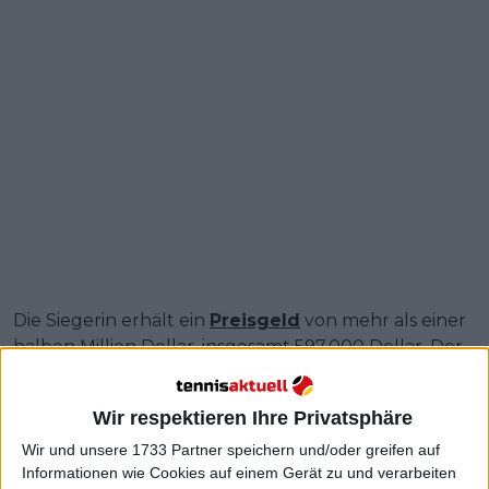
Die Siegerin erhält ein
Preisgeld
von mehr als einer
halben Million Dollar, insgesamt 597.000 Dollar. Der
Zweitplatzierte erhält 351.801 Dollar, während die
Halbfinalisten 181.400 Dollar erhalten werden. Die
Wir respektieren Ihre Privatsphäre
Viertelfinalisten werden mit 83.470 Dollar belohnt.
Wir und unsere 1733 Partner speichern und/oder greifen auf
Weiterlesen
Informationen wie Cookies auf einem Gerät zu und verarbeiten