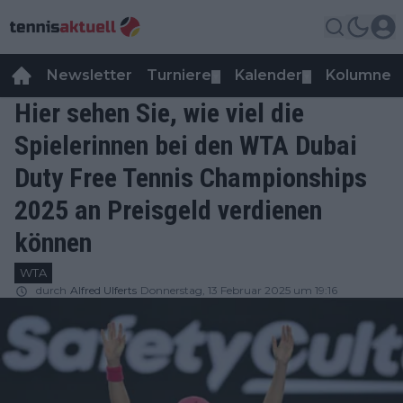
Newsletter
Turniere
Kalender
Kolumnen
▼
▼
Hier sehen Sie, wie viel die
Spielerinnen bei den WTA Dubai
Duty Free Tennis Championships
2025 an Preisgeld verdienen
können
WTA
durch
Alfred Ulferts
Donnerstag, 13 Februar 2025 um 19:16