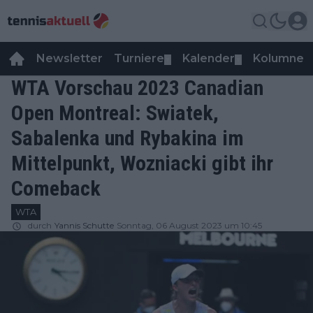
Newsletter
Turniere
Kalender
Kolumnen
▼
▼
WTA Vorschau 2023 Canadian
Open Montreal: Swiatek,
Sabalenka und Rybakina im
Mittelpunkt, Wozniacki gibt ihr
Comeback
WTA
durch
Yannis Schutte
Sonntag, 06 August 2023 um 10:45