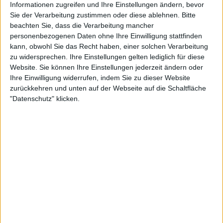
Informationen zugreifen und Ihre Einstellungen ändern, bevor
Sie der Verarbeitung zustimmen oder diese ablehnen.
Bitte
beachten Sie, dass die Verarbeitung mancher
Swiatek, Sabalenka, Rybakina
personenbezogenen Daten ohne Ihre Einwilligung stattfinden
kann, obwohl Sie das Recht haben, einer solchen Verarbeitung
zu widersprechen. Ihre Einstellungen gelten lediglich für diese
unter den Topgesetzten
Website. Sie können Ihre Einstellungen jederzeit ändern oder
Ihre Einwilligung widerrufen, indem Sie zu dieser Website
zurückkehren und unten auf der Webseite auf die Schaltfläche
Während bei der
ATP
Auslosung einige Spielerinnen
"Datenschutz" klicken.
fehlen, ist die WTA Auslosung im Grunde voll
besetzt.
Iga Swiatek
, die aktuelle Nummer 1 der
Welt und eine der wenigen, die seit
Wimbledon
gespielt haben, führt das Feld an. Sie könnte in
Montreal gleich zu Beginn auf
Karolina Pliskova
treffen.
Aryna Sabalenka
und
Elena Rybakina
kehren
beide zum ersten Mal seit Wimbledon zurück. Beide
nutzten den europäischen Sommer zur
Vorbereitung, wobei erstere sich extremer Hitze