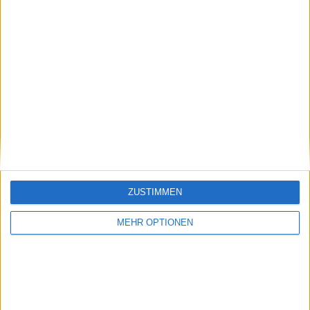
Ordner – überprüfe ihn daher bitte ebenfalls.
Abonnieren
Yannis Schutte
Beiträge des Autors ansehen
ZUSTIMMEN
MEHR OPTIONEN
Klatscht
0
Besucher
0