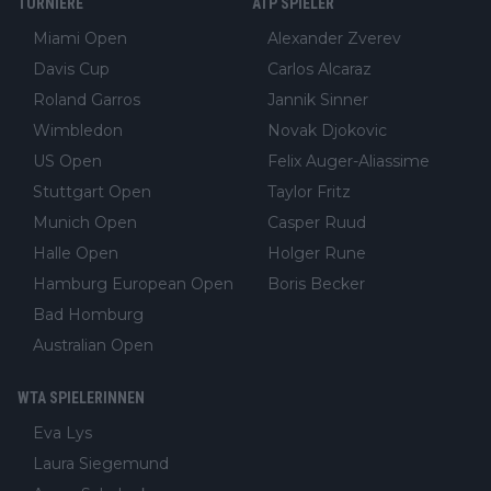
TURNIERE
ATP SPIELER
Miami Open
Alexander Zverev
Davis Cup
Carlos Alcaraz
Roland Garros
Jannik Sinner
Wimbledon
Novak Djokovic
US Open
Felix Auger-Aliassime
Stuttgart Open
Taylor Fritz
Munich Open
Casper Ruud
Halle Open
Holger Rune
Hamburg European Open
Boris Becker
Bad Homburg
Australian Open
WTA SPIELERINNEN
Eva Lys
Laura Siegemund