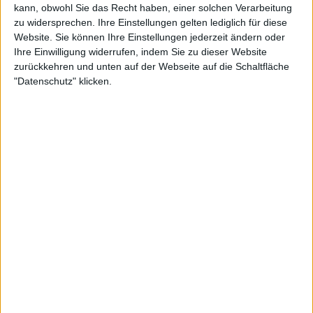
kann, obwohl Sie das Recht haben, einer solchen Verarbeitung
zu widersprechen. Ihre Einstellungen gelten lediglich für diese
Website. Sie können Ihre Einstellungen jederzeit ändern oder
Ihre Einwilligung widerrufen, indem Sie zu dieser Website
zurückkehren und unten auf der Webseite auf die Schaltfläche
"Datenschutz" klicken.
Die PDC beschloss daraufhin, alle Antworten auf
ihrem offiziellen Konto stumm zu schalten, da die
Leute ihren Unmut in Tweets zum Ausdruck
brachten. Aileen de Graaf und Anca Ziljstra, zwei
prominente niederländische Spielerinnen,
beschlossen, aus der Nationalmannschaft
auszutreten, nachdem Van Leuven am
Wochenende für die kommenden Spiele
berücksichtigt worden war, da beide gesagt hatten,