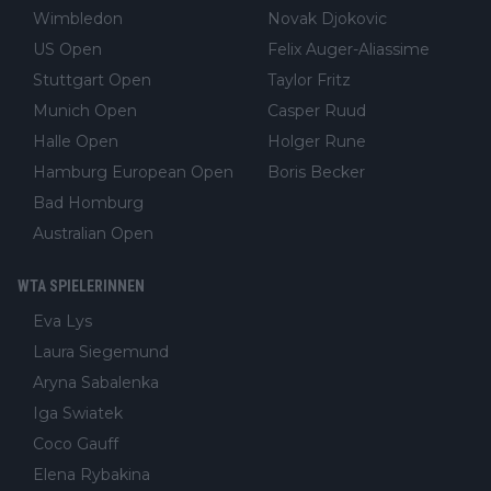
Wimbledon
Novak Djokovic
US Open
Felix Auger-Aliassime
Stuttgart Open
Taylor Fritz
Munich Open
Casper Ruud
Halle Open
Holger Rune
Hamburg European Open
Boris Becker
Bad Homburg
Australian Open
WTA SPIELERINNEN
Eva Lys
Laura Siegemund
Aryna Sabalenka
Iga Swiatek
Coco Gauff
Elena Rybakina