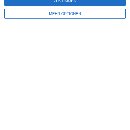
ZUSTIMMEN
MEHR OPTIONEN
Vorheriger Artikel
Nächster Artikel
Novak DJOKOVIC war
Anna Kalinskaya zieht
offiziell doppelt so
sich aus
viele Wochen die
gesundheitlichen
Nummer 1 der Welt
Gründen zurück,
als jeder andere
Maria Sakkari steht im
aktive Spieler
Viertelfinale der Miami
Open