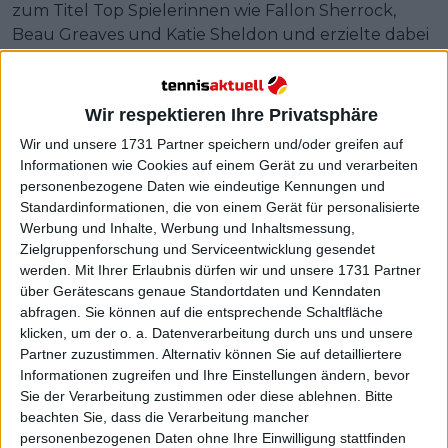
zum Titel Top Spielerinnen wie Fallon Sherrock,
Beau Greaves und Katie Sheldon und erzielte dabei
mit 101 einen der besten Averages des
Wochenendes.
Wir respektieren Ihre Privatsphäre
Weiterlesen
Wir und unsere 1731 Partner speichern und/oder greifen auf
Informationen wie Cookies auf einem Gerät zu und verarbeiten
"Die schlechten Tage sind
personenbezogene Daten wie eindeutige Kennungen und
schlimmer": Novak Djokovics
Standardinformationen, die von einem Gerät für personalisierte
Alter ist ein Faktor für seine
Werbung und Inhalte, Werbung und Inhaltsmessung,
jüngsten Zweifel, gibt Martina
Zielgruppenforschung und Serviceentwicklung gesendet
Navratilova zu
werden.
Mit Ihrer Erlaubnis dürfen wir und unsere 1731 Partner
über Gerätescans genaue Standortdaten und Kenndaten
abfragen. Sie können auf die entsprechende Schaltfläche
klicken, um der o. a. Datenverarbeitung durch uns und unsere
Partner zuzustimmen. Alternativ können Sie auf detailliertere
Informationen zugreifen und Ihre Einstellungen ändern, bevor
Sie der Verarbeitung zustimmen oder diese ablehnen.
Bitte
beachten Sie, dass die Verarbeitung mancher
personenbezogenen Daten ohne Ihre Einwilligung stattfinden