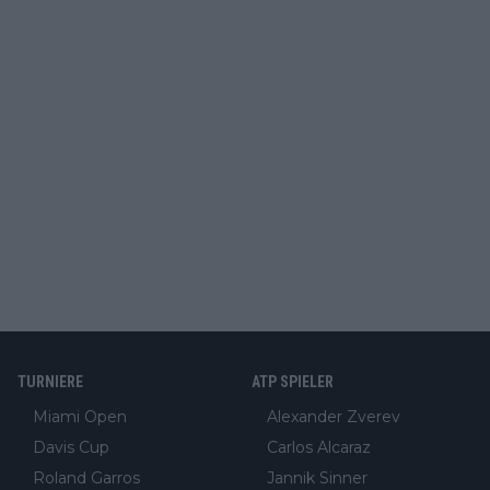
TURNIERE
ATP SPIELER
Miami Open
Alexander Zverev
Davis Cup
Carlos Alcaraz
Roland Garros
Jannik Sinner