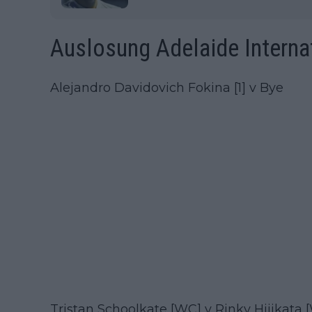
Auslosung Adelaide Interna
Alejandro Davidovich Fokina [1] v Bye
Tristan Schoolkate [WC] v Rinky Hijikata 