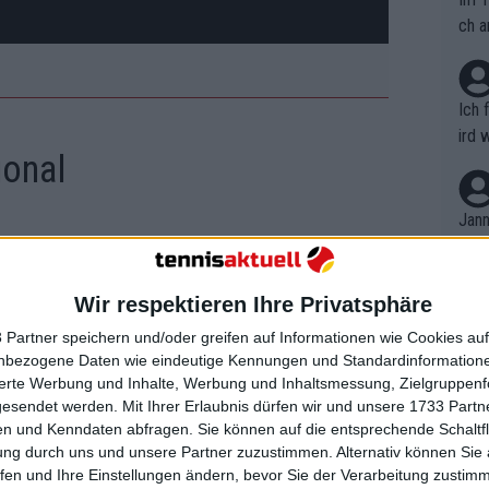
ch a
Ich 
ird 
ional
vers
eine
r in
Jann
em i
merk
eite
Wir respektieren Ihre Privatsphäre
Dopp
t, a
n si
 Partner speichern und/oder greifen auf Informationen wie Cookies au
Wört
mmen
nbezogene Daten wie eindeutige Kennungen und Standardinformatione
B. C
nt. 
sierte Werbung und Inhalte, Werbung und Inhaltsmessung, Zielgruppen
ause
gesendet werden.
Mit Ihrer Erlaubnis dürfen wir und unsere 1733 Part
ient
Dopp
on v
n und Kenndaten abfragen. Sie können auf die entsprechende Schaltfl
ewon
mmen
ung durch uns und unsere Partner zuzustimmen. Alternativ können Sie au
Fina
Genr
fen und Ihre Einstellungen ändern, bevor Sie der Verarbeitung zustim
kel 