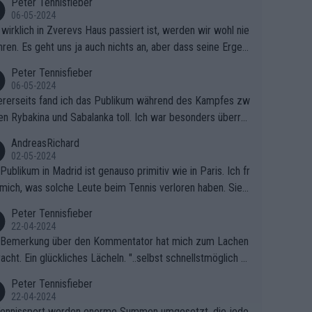
Peter Tennisfieber
06-05-2024
wirklich in Zverevs Haus passiert ist, werden wir wohl nie
hren. Es geht uns ja auch nichts an, aber dass seine Ergeb
e in letzter Zeit gelitten haben, ist ganz klar.
Peter Tennisfieber
06-05-2024
rerseits fand ich das Publikum während des Kampfes zw
en Rybakina und Sabalanka toll. Ich war besonders überras
 wie viele Fans da waren.
AndreasRichard
02-05-2024
Publikum in Madrid ist genauso primitiv wie in Paris. Ich fr
mich, was solche Leute beim Tennis verloren haben. Sie s
en besser zum Fußball gehen, dort sind sie besser aufgeho
Peter Tennisfieber
22-04-2024
 Bemerkung über den Kommentator hat mich zum Lachen
acht. Ein glückliches Lächeln. "..selbst schnellstmöglich na
ause.." 😂🤣🤩
Peter Tennisfieber
22-04-2024
ennissport werden enorme Summen umgesetzt, die jedo