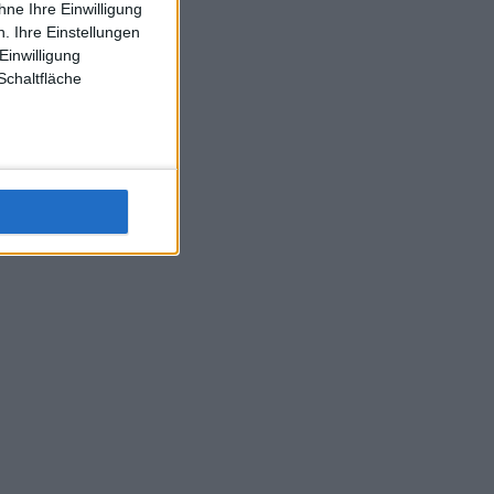
ne Ihre Einwilligung
J-L-Struff wahrscheinlich morge 3 Spiele absolvieren (2.
. Ihre Einstellungen
Einzel 1x Doppel) dank der hervorragenden Unterstützung
Einwilligung
Kommentators für F-A-A
Schaltfläche