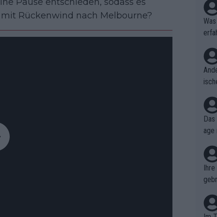
eine Pause entschieden, sodass es
st mit Rückenwind nach Melbourne?
Was 
erfa
niss
Ande
isch
cht,
Das 
age 
ollt
ben.
Ihre
gebr
ch H
Im T