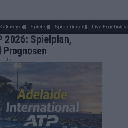
Kolumnen
Spieler
Spielerinnen
Live Ergebniss
▼
▼
▼
P 2026: Spielplan,
d Prognosen
 21:16