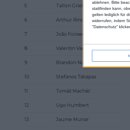
ablehnen.
Bitte bea
5
Tallon Griekspoor
stattfinden kann, ob
gelten lediglich für 
6
Arthur Rinderknech
widerrufen, indem Si
"Datenschutz" klicke
7
João Fonseca
8
Valentin Vacherot
M
9
Brandon Nakashima
10
Stefanos Tsitsipas
11
Tomáš Macháč
12
Ugo Humbert
13
Jaume Munar