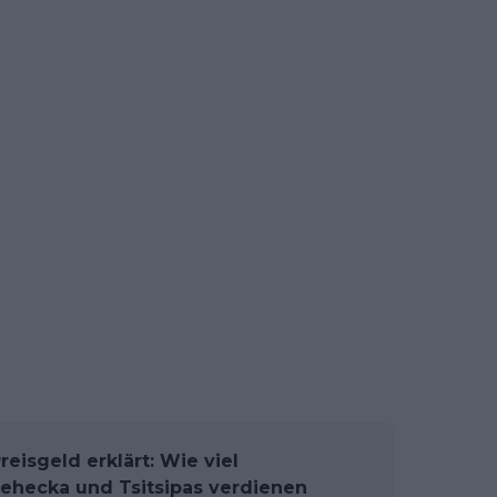
reisgeld erklärt: Wie viel
Lehecka und Tsitsipas verdienen