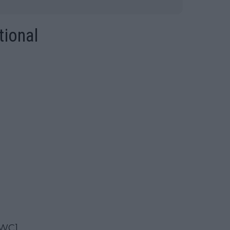
tional
[WC]