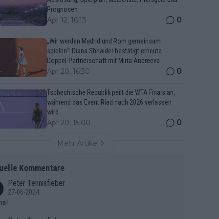
Prognosen
0
Apr 12, 16:13
„Wir werden Madrid und Rom gemeinsam
spielen“: Diana Shnaider bestätigt erneute
Doppel-Partnerschaft mit Mirra Andreeva
0
Apr 20, 16:30
Tschechische Republik peilt die WTA Finals an,
während das Event Riad nach 2026 verlassen
wird
0
Apr 20, 15:00
Mehr Artikel
uelle Kommentare
Peter Tennisfieber
27-06-2024
ma!