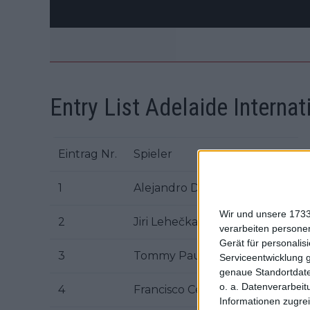
Entry List Adelaide Internat
Eintrag Nr.
Spieler
1
Alejandro Davidovich Fokina
Wir und unsere 1733
2
Jiri Lehečka
verarbeiten persone
Gerät für personali
3
Tommy Paul
Serviceentwicklung 
genaue Standortdate
o. a. Datenverarbeit
4
Francisco Cerúndolo
Informationen zugrei