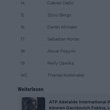
14
Gabriel Diallo
15
Zizou Bergs
16
Daniel Altmaier
17
Sebastian Korda
18
Alexei Popyrin
19
Reilly Opelka
WC
Thanasi Kokkinakis
Weiterlesen
ATP Adelaide International P
können Davidovich Fokina, 