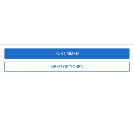
zeigt, wie Sport nicht nur den Körper stärkt, sondern auch
die Leidenschaft und den Zusammenhalt fördert.
Beiträge des Autors ansehen
Klatscht
0
ZUSTIMMEN
Besucher
0
MEHR OPTIONEN