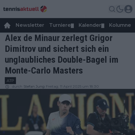
Newsletter
Turniere
Kalender
Kolumnen
▼
▼
Alex de Minaur zerlegt Grigor
Dimitrov und sichert sich ein
unglaubliches Double-Bagel im
Monte-Carlo Masters
ATP
durch
Stefan Jung
Freitag, 11 April 2025 um 18:30