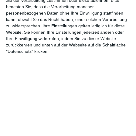
Sie der Verarbeitung zustimmen oder diese ablehnen.
Bitte
beachten Sie, dass die Verarbeitung mancher
nicht wirklich verstehen und wusste nicht, wie man
personenbezogenen Daten ohne Ihre Einwilligung stattfinden
darauf gut spielt“, sagte De Minaur laut ATP über
kann, obwohl Sie das Recht haben, einer solchen Verarbeitung
seinen Lauf auf Sand. "Im Laufe der Jahre habe ich
zu widersprechen. Ihre Einstellungen gelten lediglich für diese
jedoch gelernt, was ich gut machen kann, um auf
Website. Sie können Ihre Einstellungen jederzeit ändern oder
diesem Belag ein harter Gegner zu werden. Ich bin
Ihre Einwilligung widerrufen, indem Sie zu dieser Website
sehr glücklich darüber, dass ich jedes Jahr besser
zurückkehren und unten auf der Webseite auf die Schaltfläche
und besser spiele.“
"Datenschutz" klicken.