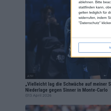
ablehnen.
Bitte bea
stattfinden kann, ob
gelten lediglich für 
widerrufen, indem Si
"Datenschutz" klicke
M
ATP
„Vielleicht lag die Schwäche auf meiner S
Niederlage gegen Sinner in Monte-Carlo
13 April 2026