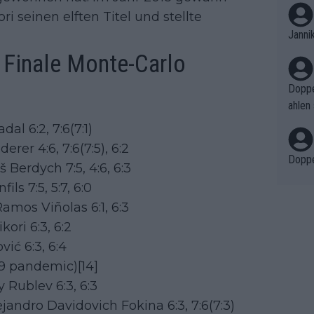
rlich
i seinen elften Titel und stellte
n "Str
Janni
türli
 Finale Monte-Carlo
ist mi
dig ü
Doppe
hat er
ahlen 
rft s
winns
al 6:2, 7:6(7:1)
cheinl
gst g
er 4:6, 7:6(7:5), 6:2
wohl 
reisge
Doppe
en Fl
Berdych 7:5, 4:6, 6:3
e ihr
ht ve
ls 7:5, 5:7, 6:0
lein f
einen
Ramos Viñolas 6:1, 6:3
820.00
piele
kori 6:3, 6:2
truff
ić 6:3, 6:4
zel 1
9 pandemic)[14]
s Kom
 Rublev 6:3, 6:3
ejandro Davidovich Fokina 6:3, 7:6(7:3)