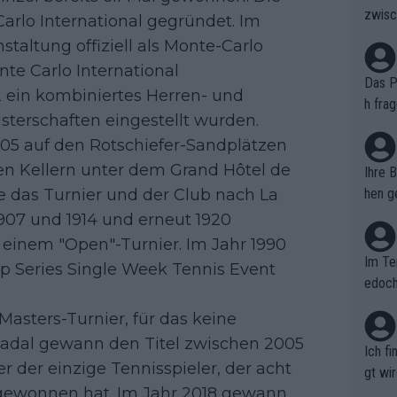
zwisc
arlo International gegründet. Im
berra
taltung offiziell als Monte-Carlo
te Carlo International
Das Pu
2 ein kombiniertes Herren- und
h fra
terschaften eingestellt wurden.
n. Si
905 auf den Rotschiefer-Sandplätzen
er au
en Kellern unter dem Grand Hôtel de
Ihre 
e das Turnier und der Club nach La
hen ge
glich
907 und 1914 und erneut 1920
 einem "Open"-Turnier. Im Jahr 1990
Im Te
 Series Single Week Tennis Event
edoch
n.
Masters-Turnier, für das keine
 Nadal gewann den Titel zwischen 2005
Ich f
er der einzige Tennisspieler, der acht
gt wi
r gewonnen hat. Im Jahr 2018 gewann
e sel