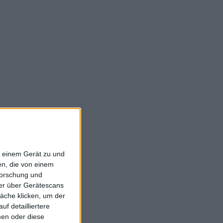
f einem Gerät zu und
n, die von einem
forschung und
ner über Gerätescans
äche klicken, um der
f detailliertere
men oder diese