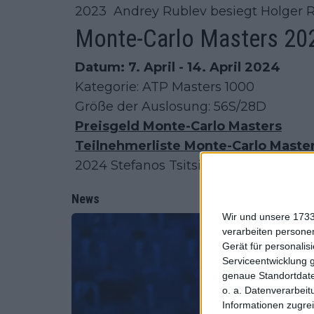
2023 Andrey Rublev besiegt Holger Run
Monte-Carlo Masters 20
Datum: 7. April - 14. April 2024
Kategorie: ATP Masters 1000
Größe der Auslosung: 56S/28D
Preisgeld Monte-Carlo Masters
Teilnehmerliste Monte-Carlo Maste
2024 Stefanos Tsitsipas besiegt Caspar
News
Wir und unsere 1733
verarbeiten persone
Gerät für personali
Serviceentwicklung 
genaue Standortdate
o. a. Datenverarbeit
Informationen zugrei