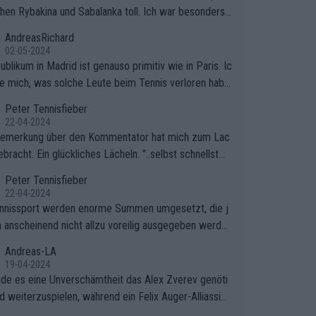
hen Rybakina und Sabalanka toll. Ich war besonders ü
scht, wie viele Fans da waren.
AndreasRichard
02-05-2024
blikum in Madrid ist genauso primitiv wie in Paris. Ic
ge mich, was solche Leute beim Tennis verloren habe
e sollten besser zum Fußball gehen, dort sind sie bess
Peter Tennisfieber
fgehoben.
22-04-2024
Bemerkung über den Kommentator hat mich zum Lac
bracht. Ein glückliches Lächeln. "..selbst schnellstmö
 nach Hause.." 😂🤣🤩
Peter Tennisfieber
22-04-2024
nnissport werden enorme Summen umgesetzt, die j
 anscheinend nicht allzu voreilig ausgegeben werde
Andreas-LA
19-04-2024
inde es eine Unverschämtheit das Alex Zverev genöti
rd weiterzuspielen, während ein Felix Auger-Alliassim
bstverständlich einen Abbruch erhält, weil es ihm natü