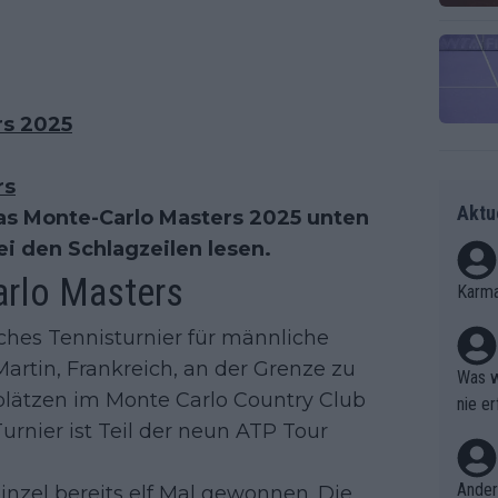
rs 2025
rs
Aktu
das Monte-Carlo Masters 2025 unten
i den Schlagzeilen lesen.
arlo Masters
Karma
iches Tennisturnier für männliche
artin, Frankreich, an der Grenze zu
Was w
dplätzen im Monte Carlo Country Club
nie er
Turnier ist Teil der neun ATP Tour
Ergebn
Ander
inzel bereits elf Mal gewonnen. Die