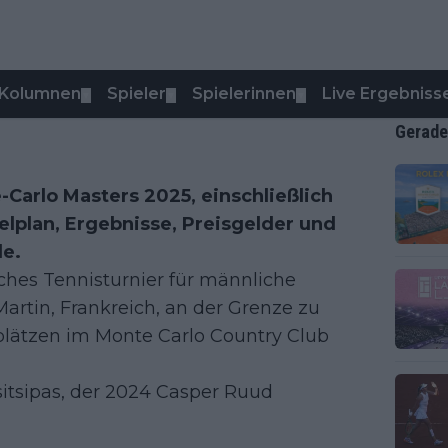
Kolumnen
Spieler
Spielerinnen
Live Ergebniss
▼
▼
▼
Gerade
Carlo Masters 2025, einschließlich
elplan, Ergebnisse, Preisgelder und
de.
iches Tennisturnier für männliche
artin, Frankreich, an der Grenze zu
dplätzen im Monte Carlo Country Club
Tsitsipas, der 2024 Casper Ruud