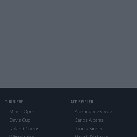
TURNIERE
ATP SPIELER
Miami Open
Alexander Zverev
Davis Cup
Carlos Alcaraz
Roland Garros
Jannik Sinner