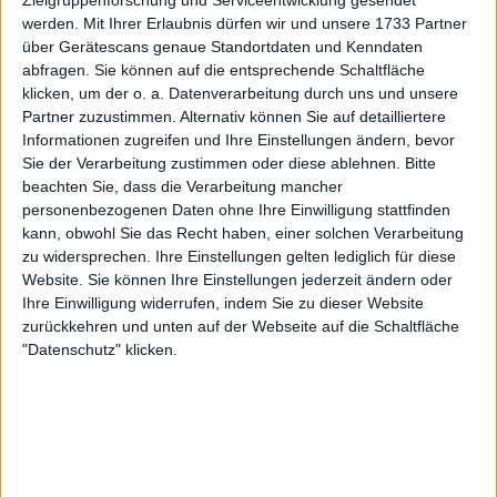
Zielgruppenforschung und Serviceentwicklung gesendet
Ereignis. Es ist das erste
Grand Slam
-Turnier des
werden.
Mit Ihrer Erlaubnis dürfen wir und unsere 1733 Partner
Jahres, was bedeutet, dass alles passieren kann. Die
über Gerätescans genaue Standortdaten und Kenndaten
Spieler sind vielleicht noch nicht in Bestform, da es
abfragen. Sie können auf die entsprechende Schaltfläche
klicken, um der o. a. Datenverarbeitung durch uns und unsere
noch früh in der Saison ist. Das öffnet die Tür für
Partner zuzustimmen. Alternativ können Sie auf detailliertere
große Umwälzungen. Ein deutliches Beispiel dafür
Informationen zugreifen und Ihre Einstellungen ändern, bevor
ist Michelsens 7:5, 3:6, 6:2, 6:4-Sieg über
Tsitsipas
. Es
Sie der Verarbeitung zustimmen oder diese ablehnen.
Bitte
war eine der größten Überraschungen des
beachten Sie, dass die Verarbeitung mancher
bisherigen Turniers. Für Michelsen war es zudem
personenbezogenen Daten ohne Ihre Einwilligung stattfinden
der erste Sieg gegen einen Top-20-Spieler bei einem
kann, obwohl Sie das Recht haben, einer solchen Verarbeitung
Grand Slam.
zu widersprechen. Ihre Einstellungen gelten lediglich für diese
Website. Sie können Ihre Einstellungen jederzeit ändern oder
Weiterlesen
Ihre Einwilligung widerrufen, indem Sie zu dieser Website
zurückkehren und unten auf der Webseite auf die Schaltfläche
"Datenschutz" klicken.
Alex Michelsen schockt die
Australian Open mit einem K.o.-
Sieg gegen Stefanos Tsitsipas in
der ersten Runde
Michelsen ist ein unglaubliches Talent. Er hat schon