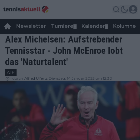
Newsletter
Turniere
Kalender
Kolumnen
▼
▼
Alex Michelsen: Aufstrebender
Tennisstar - John McEnroe lobt
das 'Naturtalent'
ATP
durch
Alfred Ulferts
Dienstag, 14 Januar 2025 um 12:30