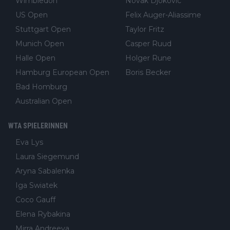
Wimbledon
Novak Djokovic
US Open
Felix Auger-Aliassime
Stuttgart Open
Taylor Fritz
Munich Open
Casper Ruud
Halle Open
Holger Rune
Hamburg European Open
Boris Becker
Bad Homburg
Australian Open
WTA SPIELERINNEN
Eva Lys
Laura Siegemund
Aryna Sabalenka
Iga Swiatek
Coco Gauff
Elena Rybakina
Mirra Andreeva