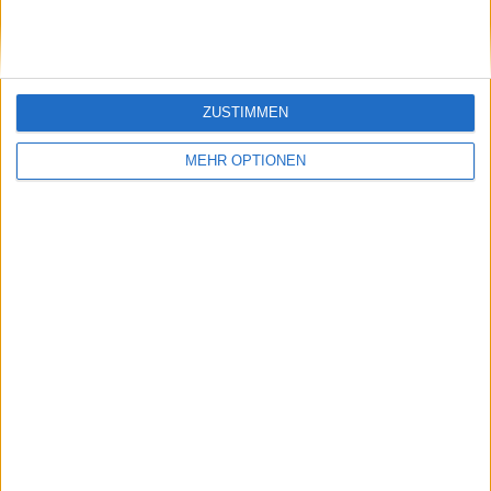
ZUSTIMMEN
MEHR OPTIONEN
Vorheriger Artikel
Nächster Artikel
Hart erkämpfter Sieg
Es ging um die
gegen Jaqueline
Überwindung von
CRISTIAN, Coco
negativen Emotionen
GAUFF rettet das
meinte das
Desaster zum
griechische Tennis-Ass
Weiterkommen bei
Stefanos Tsitsipas und
den Rom Open
gewinnt die Rom