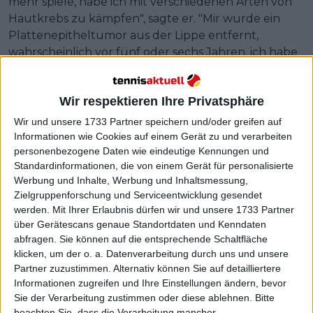
mehr spiele, habe ich mit verschiedenen Arten von
Hautkrebs zu kämpfen", sagte er. "Mir wurde ein
Plattenepitheltumor aus der Lippe entfernt,
wahrscheinlich vor fünf oder sechs Jahren, ich habe
nie darüber gesprochen", fügte Roddick hinzu.
Weiterlesen
Wir respektieren Ihre Privatsphäre
Wir und unsere 1733 Partner speichern und/oder greifen auf
Andy Roddick glaubt nicht an
Informationen wie Cookies auf einem Gerät zu und verarbeiten
Rafael Nadals Kommentare zur
personenbezogene Daten wie eindeutige Kennungen und
Roland Garros-Teilnahme :
Standardinformationen, die von einem Gerät für personalisierte
Werbung und Inhalte, Werbung und Inhaltsmessung,
"Meister des Unterversprechens
Zielgruppenforschung und Serviceentwicklung gesendet
und Übererfüllens"
werden.
Mit Ihrer Erlaubnis dürfen wir und unsere 1733 Partner
über Gerätescans genaue Standortdaten und Kenndaten
abfragen. Sie können auf die entsprechende Schaltfläche
klicken, um der o. a. Datenverarbeitung durch uns und unsere
Partner zuzustimmen. Alternativ können Sie auf detailliertere
Informationen zugreifen und Ihre Einstellungen ändern, bevor
Sie der Verarbeitung zustimmen oder diese ablehnen.
Bitte
beachten Sie, dass die Verarbeitung mancher