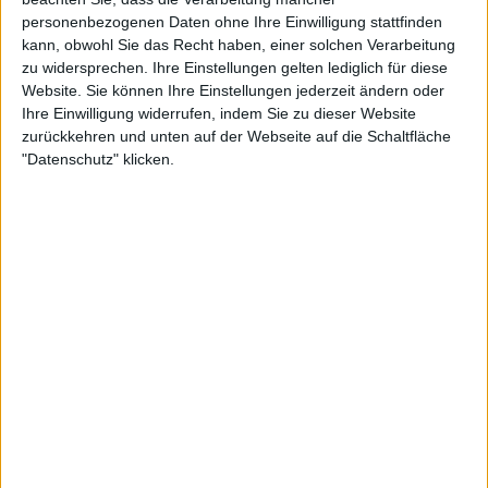
personenbezogenen Daten ohne Ihre Einwilligung stattfinden
kann, obwohl Sie das Recht haben, einer solchen Verarbeitung
zu widersprechen. Ihre Einstellungen gelten lediglich für diese
Website. Sie können Ihre Einstellungen jederzeit ändern oder
Ihre Einwilligung widerrufen, indem Sie zu dieser Website
zurückkehren und unten auf der Webseite auf die Schaltfläche
"Datenschutz" klicken.
"Heute Morgen haben wir dieses Gesichtslaser-Ding
gemacht, deshalb sieht es für diejenigen, die auf
YouTube zuschauen, so aus, als wäre ich in einen
Kampf geraten", erklärte die ehemalige Nummer 1
der Welt.
Roddick riet den Zuhörern, Sonnencreme zu
benutzen und vermied es, zu sehr auf die Probleme