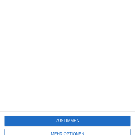
Sampras.
Beiträge des Autors ansehen
Klatscht
0
Besucher
0
ZUSTIMMEN
MEHR OPTIONEN