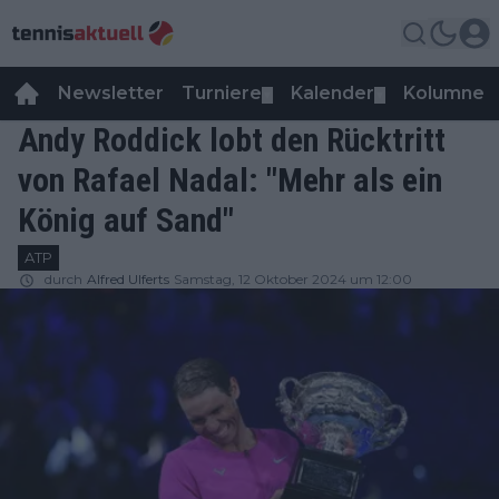
Newsletter
Turniere
Kalender
Kolumnen
▼
▼
Andy Roddick lobt den Rücktritt
von Rafael Nadal: "Mehr als ein
König auf Sand"
ATP
durch
Alfred Ulferts
Samstag, 12 Oktober 2024 um 12:00