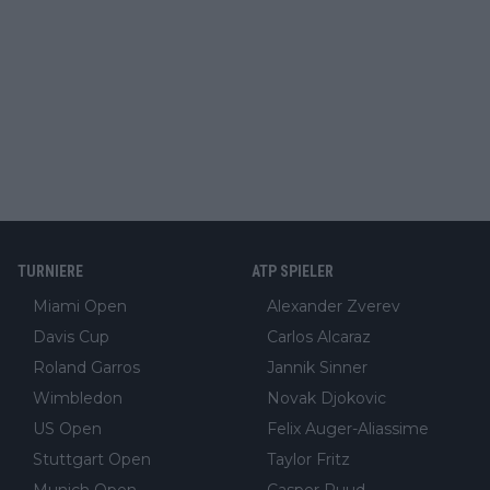
TURNIERE
ATP SPIELER
Miami Open
Alexander Zverev
Davis Cup
Carlos Alcaraz
Roland Garros
Jannik Sinner
Wimbledon
Novak Djokovic
US Open
Felix Auger-Aliassime
Stuttgart Open
Taylor Fritz
Munich Open
Casper Ruud