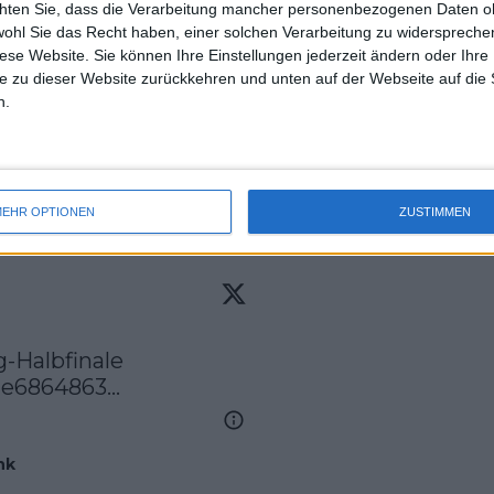
enehm berechenbar für den
chten Sie, dass die Verarbeitung mancher personenbezogenen Daten oh
uss 
wohl Sie das Recht haben, einer solchen Verarbeitung zu widersprechen
ne Stunde war das Match vorbei und
mal 
diese Website. Sie können Ihre Einstellungen jederzeit ändern oder Ihre 
h zum Abschluss nochmal ein Break und
des 
e zu dieser Website zurückkehren und unten auf der Webseite auf die 
rger Publikum feiern.
n.
f den Spanier Pedro Martinez, der sich
nd gegen Franceso Cerundolo in drei
EHR OPTIONEN
ZUSTIMMEN
ne6864863…
nk