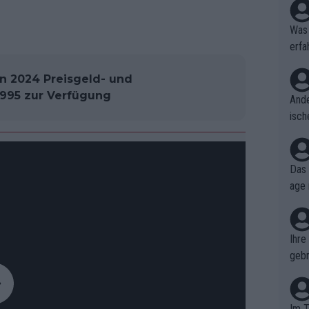
Was 
erfa
niss
 2024 Preisgeld- und
.995 zur Verfügung
Ande
isch
cht,
Das 
age 
ollt
ben.
Ihre
gebr
ch H
Im T