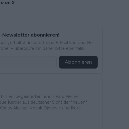
e on X
l-Newsletter abonnieren!
st, erhältst du sofort eine E-Mail von uns. Bei
ner – überprüfe ihn daher bitte ebenfalls.
Abonnieren
h bin ein begeisterter Tennis Fan. Meine
ique Kerber aus deutscher Sicht der "neuen"
Carlos Alcaraz, Novak Djokovic und Pete