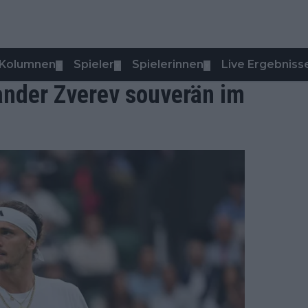
Kolumnen
Spieler
Spielerinnen
Live Ergebniss
▼
▼
▼
nder Zverev souverän im