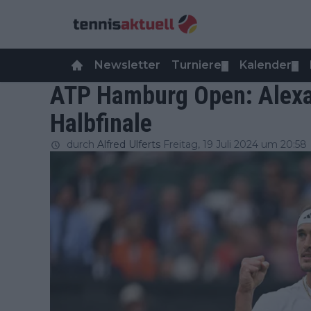
Newsletter
Turniere
Kalender
▼
▼
ATP Hamburg Open: Alexa
Halbfinale
durch
Alfred Ulferts
Freitag, 19 Juli 2024 um 20:58