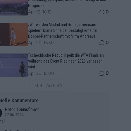
Prognosen
0
Apr 12, 16:13
„Wir werden Madrid und Rom gemeinsam
spielen“: Diana Shnaider bestätigt erneute
Doppel-Partnerschaft mit Mirra Andreeva
0
Apr 20, 16:30
Tschechische Republik peilt die WTA Finals an,
während das Event Riad nach 2026 verlassen
wird
0
Apr 20, 15:00
Mehr Artikel
uelle Kommentare
Peter Tennisfieber
27-06-2024
ma!