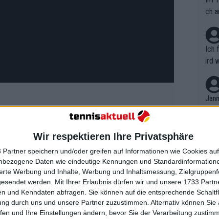
ch a
Ich 
ird 
vers
eine
r in
Jann
em i
merk
eite
eak von Zverev
Wir respektieren Ihre Privatsphäre
Dopp
t, a
n si
 Partner speichern und/oder greifen auf Informationen wie Cookies au
Wört
mmen
nbezogene Daten wie eindeutige Kennungen und Standardinformatione
r Heimat. In dem gesamten Match
B. C
nt. 
sierte Werbung und Inhalte, Werbung und Inhaltsmessung, Zielgruppen
ause
ht einmal über Einstand gehen. Auch im
gesendet werden.
Mit Ihrer Erlaubnis dürfen wir und unsere 1733 Part
ient
Dopp
on v
n und Kenndaten abfragen. Sie können auf die entsprechende Schaltfl
erev darauf, sich bei den
ewon
mmen
ung durch uns und unsere Partner zuzustimmen. Alternativ können Sie au
Fina
ertes linkes Knie zu schon. An der
Genr
fen und Ihre Einstellungen ändern, bevor Sie der Verarbeitung zustim
kel 