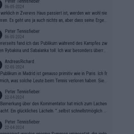
Peter Tennisfieber
06-05-2024
wirklich in Zverevs Haus passiert ist, werden wir wohl nie
hren. Es geht uns ja auch nichts an, aber dass seine Ergeb
e in letzter Zeit gelitten haben, ist ganz klar.
Peter Tennisfieber
06-05-2024
rerseits fand ich das Publikum während des Kampfes zw
en Rybakina und Sabalanka toll. Ich war besonders überras
 wie viele Fans da waren.
AndreasRichard
02-05-2024
Publikum in Madrid ist genauso primitiv wie in Paris. Ich fr
mich, was solche Leute beim Tennis verloren haben. Sie s
en besser zum Fußball gehen, dort sind sie besser aufgeho
Peter Tennisfieber
22-04-2024
 Bemerkung über den Kommentator hat mich zum Lachen
acht. Ein glückliches Lächeln. "..selbst schnellstmöglich na
ause.." 😂🤣🤩
Peter Tennisfieber
22-04-2024
ennissport werden enorme Summen umgesetzt, die jedo