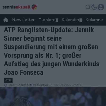
Newsletter
Turniere
Kalender
Kolumnen
▼
▼
ATP Ranglisten-Update: Jannik
Sinner beginnt seine
Suspendierung mit einem großen
Vorsprung als Nr. 1; großer
Aufstieg des jungen Wunderkinds
Joao Fonseca
ATP
durch
Alfred Ulferts
Montag, 17 Februar 2025 um 9:15