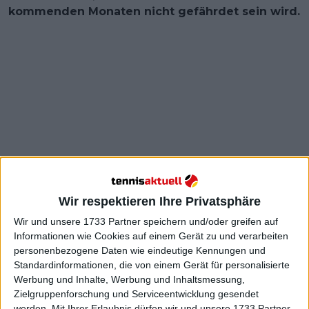
kommenden Monaten nicht gefährdet sein wird.
Wir respektieren Ihre Privatsphäre
Wir und unsere 1733 Partner speichern und/oder greifen auf
Die große Bewegung der Woche war jedoch das
Informationen wie Cookies auf einem Gerät zu und verarbeiten
junge 18-jährige Talent
Joao Fonseca
, der sich
personenbezogene Daten wie eindeutige Kennungen und
innerhalb weniger Monate von einem fast
Standardinformationen, die von einem Gerät für personalisierte
unbekannten Spieler in die Top 100 der Welt
Werbung und Inhalte, Werbung und Inhaltsmessung,
gespielt hat. Nach seinem Sieg bei den
Argentina
Zielgruppenforschung und Serviceentwicklung gesendet
werden.
Mit Ihrer Erlaubnis dürfen wir und unsere 1733 Partner