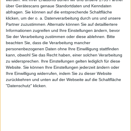
Open
in Buenos Aires ist er nun die Nummer 68,
über Gerätescans genaue Standortdaten und Kenndaten
nachdem er 31 Plätze gutgemacht hat.
abfragen. Sie können auf die entsprechende Schaltfläche
klicken, um der o. a. Datenverarbeitung durch uns und unsere
Weiterlesen
Partner zuzustimmen. Alternativ können Sie auf detailliertere
Informationen zugreifen und Ihre Einstellungen ändern, bevor
Alexander Zverev berät Joao
Sie der Verarbeitung zustimmen oder diese ablehnen.
Bitte
Fonseca auf möglichem Weg
beachten Sie, dass die Verarbeitung mancher
unter die Top 20 zu kommen: "Es
personenbezogenen Daten ohne Ihre Einwilligung stattfinden
ist noch ein langer Prozess"
kann, obwohl Sie das Recht haben, einer solchen Verarbeitung
zu widersprechen. Ihre Einstellungen gelten lediglich für diese
Website. Sie können Ihre Einstellungen jederzeit ändern oder
Ihre Einwilligung widerrufen, indem Sie zu dieser Website
zurückkehren und unten auf der Webseite auf die Schaltfläche
"Datenschutz" klicken.