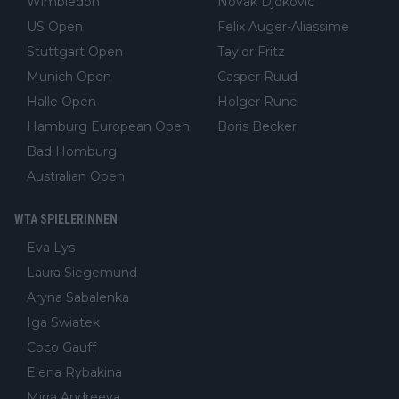
Wimbledon
Novak Djokovic
US Open
Felix Auger-Aliassime
Stuttgart Open
Taylor Fritz
Munich Open
Casper Ruud
Halle Open
Holger Rune
Hamburg European Open
Boris Becker
Bad Homburg
Australian Open
WTA SPIELERINNEN
Eva Lys
Laura Siegemund
Aryna Sabalenka
Iga Swiatek
Coco Gauff
Elena Rybakina
Mirra Andreeva