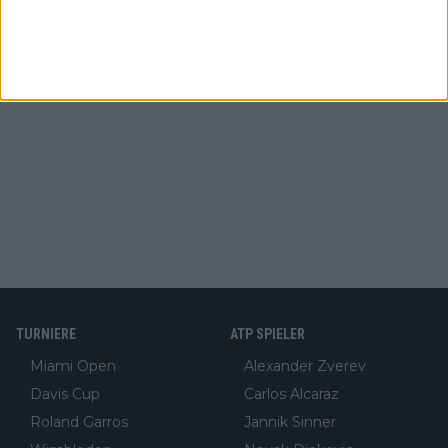
TURNIERE
ATP SPIELER
Miami Open
Alexander Zverev
Davis Cup
Carlos Alcaraz
Roland Garros
Jannik Sinner