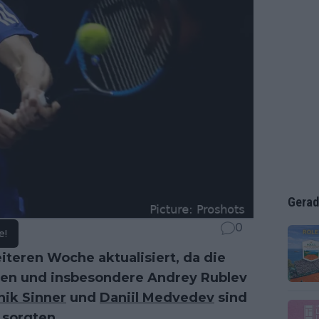
Gerad
0
e!
teren Woche aktualisiert, da die
den und insbesondere Andrey Rublev
nik Sinner
und
Daniil Medvedev
sind
 sorgten.