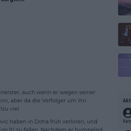
enerster, auch wenn er wegen seiner
Akt
n, aber da die Verfolger um ihn
zu viel.
Kar
vic haben in Doha früh verloren, und
n Top 10 zu fallen. Nachdem er humpelnd