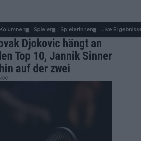
Kolumnen
Spieler
Spielerinnen
Live Ergebniss
▼
▼
▼
ovak Djokovic hängt an
en Top 10, Jannik Sinner
rhin auf der zwei
4:00