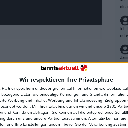
ch a
Ich 
ird 
vers
eine
r in
Jann
em i
 wo er sich verbessern muss, um
merk
s Alcaraz um große Titel und die
eite
Wir respektieren Ihre Privatsphäre
Dopp
u kämpfen
t, a
n si
 Partner speichern und/oder greifen auf Informationen wie Cookies au
Wört
mmen
nbezogene Daten wie eindeutige Kennungen und Standardinformatione
B. C
st in dieser Woche nur deshalb im
nt. 
sierte Werbung und Inhalte, Werbung und Inhaltsmessung, Zielgruppen
ause
i den Argentina Open als auch bei den
gesendet werden.
Mit Ihrer Erlaubnis dürfen wir und unsere 1731 Part
ient
Dopp
on v
n und Kenndaten abfragen. Sie können auf die entsprechende Schaltfl
ewon
 ist nicht in Gefahr, den Platz als
mmen
ung durch uns und unsere Partner zuzustimmen. Alternativ können Sie au
Fina
135 Punkte im Vergleich zu 7.510 für
Genr
fen und Ihre Einstellungen ändern, bevor Sie der Verarbeitung zustim
kel 