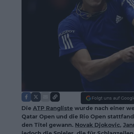
Folgt uns auf Googl
Die
ATP Rangliste
wurde nach einer wei
Qatar Open und die Rio Open stattfan
den Titel gewann.
Novak Djokovic
,
Jan
jedoch die Spieler, die für Schlagzeilen