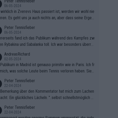
Peter Tennisfieber
06-05-2024
wirklich in Zverevs Haus passiert ist, werden wir wohl nie
hren. Es geht uns ja auch nichts an, aber dass seine Ergeb
e in letzter Zeit gelitten haben, ist ganz klar.
Peter Tennisfieber
06-05-2024
rerseits fand ich das Publikum während des Kampfes zw
en Rybakina und Sabalanka toll. Ich war besonders überras
 wie viele Fans da waren.
AndreasRichard
02-05-2024
Publikum in Madrid ist genauso primitiv wie in Paris. Ich fr
mich, was solche Leute beim Tennis verloren haben. Sie s
en besser zum Fußball gehen, dort sind sie besser aufgeho
Peter Tennisfieber
22-04-2024
 Bemerkung über den Kommentator hat mich zum Lachen
acht. Ein glückliches Lächeln. "..selbst schnellstmöglich na
ause.." 😂🤣🤩
Peter Tennisfieber
22-04-2024
ennissport werden enorme Summen umgesetzt, die jedo