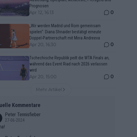
Prognosen
0
Apr 12, 16:13
„Wir werden Madrid und Rom gemeinsam
spielen“: Diana Shnaider bestätigt erneute
Doppel-Partnerschaft mit Mirra Andreeva
0
Apr 20, 16:30
Tschechische Republik peilt die WTA Finals an,
während das Event Riad nach 2026 verlassen
wird
0
Apr 20, 15:00
Mehr Artikel
uelle Kommentare
Peter Tennisfieber
27-06-2024
ma!