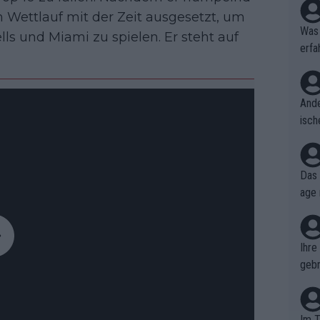
 Wettlauf mit der Zeit ausgesetzt, um
Was 
 und Miami zu spielen. Er steht auf
erfa
niss
Ande
isch
cht,
Das 
age 
ollt
ben.
Ihre
gebr
ch H
Im T