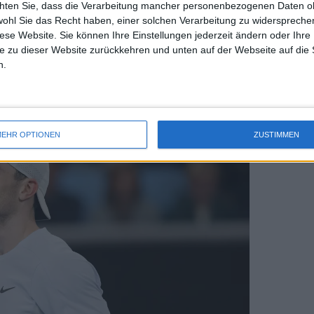
chten Sie, dass die Verarbeitung mancher personenbezogenen Daten oh
uss 
wohl Sie das Recht haben, einer solchen Verarbeitung zu widersprechen
mal 
atz und ist kurz davor, in die Top Fünf
diese Website. Sie können Ihre Einstellungen jederzeit ändern oder Ihre 
des 
e zu dieser Website zurückkehren und unten auf der Webseite auf die 
y Rublev, der den Titel gewonnen hat,
n.
n des Titels um einen Platz auf Rang 9
EHR OPTIONEN
ZUSTIMMEN