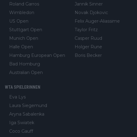
Roland Garros
Jannik Sinner
Wimbledon
Novak Djokovic
US Open
Felix Auger-Aliassime
Stuttgart Open
Taylor Fritz
Munich Open
Casper Ruud
Halle Open
Holger Rune
Hamburg European Open
Boris Becker
Bad Homburg
Australian Open
WTA SPIELERINNEN
Eva Lys
Laura Siegemund
Aryna Sabalenka
Iga Swiatek
Coco Gauff