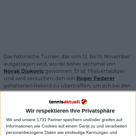
Das historische Turnier, das vom 12. bis 19. November
ausgetragen wird, wurde bisher sechsmal von
Novak Djokovic
gewonnen. Er ist Titelverteidiger
und wird versuchen, den von
Roger Federer
gehaltenen Rekord zu übertreffen, um sich bei den
ATP Finals sozusagen eine weitere Feder in den Hut
zu stecken.
Wir respektieren Ihre Privatsphäre
Weiterlesen
Wir und unsere 1731 Partner speichern und/oder greifen auf
Informationen wie Cookies auf einem Gerät zu und verarbeiten
Nick Kyrgios kehrt bei den ATP
personenbezogene Daten wie eindeutige Kennungen und
Finals 2023 überraschend in einer