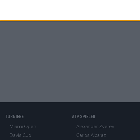
TURNIERE
ATP SPIELER
Miami Open
Alexander Zverev
Davis Cup
Carlos Alcaraz