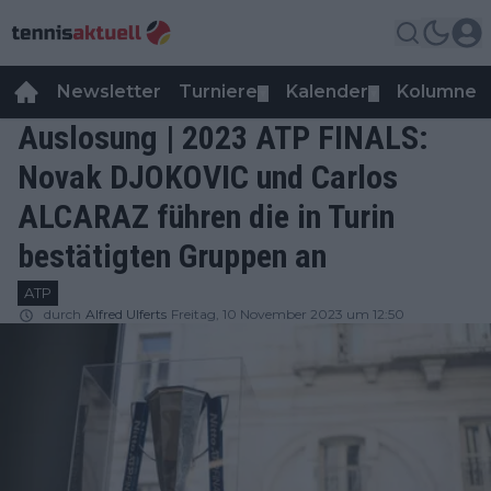
Newsletter
Turniere
Kalender
Kolumnen
▼
▼
Auslosung | 2023 ATP FINALS:
Novak DJOKOVIC und Carlos
ALCARAZ führen die in Turin
bestätigten Gruppen an
ATP
durch
Alfred Ulferts
Freitag, 10 November 2023 um 12:50