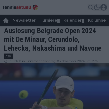
Newsletter
Turniere
Kalender
Kolumnen
▼
▼
Auslosung Belgrade Open 2024
mit De Minaur, Cerundolo,
Lehecka, Nakashima und Navone
ATP
durch
Dirk Linnemann
Sonntag, 03 November 2024 um 12:35