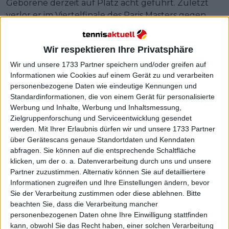
Geborene derzeit auf Platz acht geführt. Zuletzt
verlor er im Viertelfinale des Paris Masters gegen
den Dänen Holger Rune mit 6:4, 4:6, 7:5. Der
Argentinier Francisco Cerundolo, der nach der
Wir respektieren Ihre Privatsphäre
Absage des Amerikaners Tommy Paul als Zweiter ins
Turnier geht, trifft auf den Sieger der Partie
Wir und unsere 1733 Partner speichern und/oder greifen auf
Informationen wie Cookies auf einem Gerät zu und verarbeiten
zwischen dem Russen Roman Safiullin und dem
personenbezogene Daten wie eindeutige Kennungen und
Italiener Fabio Fognini.
Standardinformationen, die von einem Gerät für personalisierte
Werbung und Inhalte, Werbung und Inhaltsmessung,
Zielgruppenforschung und Serviceentwicklung gesendet
werden.
Mit Ihrer Erlaubnis dürfen wir und unsere 1733 Partner
über Gerätescans genaue Standortdaten und Kenndaten
abfragen. Sie können auf die entsprechende Schaltfläche
klicken, um der o. a. Datenverarbeitung durch uns und unsere
Partner zuzustimmen. Alternativ können Sie auf detailliertere
Informationen zugreifen und Ihre Einstellungen ändern, bevor
Sie der Verarbeitung zustimmen oder diese ablehnen.
Bitte
beachten Sie, dass die Verarbeitung mancher
personenbezogenen Daten ohne Ihre Einwilligung stattfinden
kann, obwohl Sie das Recht haben, einer solchen Verarbeitung