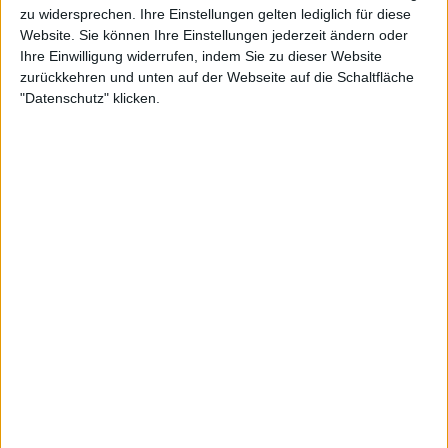
zu widersprechen. Ihre Einstellungen gelten lediglich für diese
Website. Sie können Ihre Einstellungen jederzeit ändern oder
Ihre Einwilligung widerrufen, indem Sie zu dieser Website
zurückkehren und unten auf der Webseite auf die Schaltfläche
"Datenschutz" klicken.
Weiterlesen
Turnierzentrum ATP Paris
Masters 2024: Preisgeld,
Spielplan, alle Ergebnisse,
Auslosung und TV Guide
Der ehemalige Weltranglistendritte und US Open-
Sieger von 2014, Marin Cilic aus Kroatien, trifft auf
Alexandre Muller aus Frankreich. Der Portugiese
Nuno Borges, der eine beeindruckende Saison spielt,
wird auf den Serben Dusan Lajovic treffen.