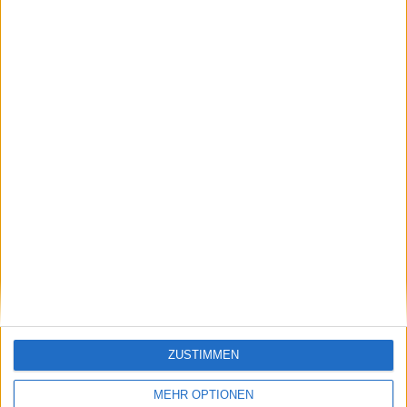
Quereingestiegener Schreiber für Radsport, Tennis oder
auch mal Darts.
Beiträge des Autors ansehen
Klatscht
0
Besucher
0
ZUSTIMMEN
MEHR OPTIONEN