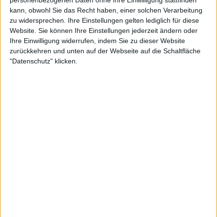
Turniers entwickeln. Sie ist in verschiedene
kann, obwohl Sie das Recht haben, einer solchen Verarbeitung
Abschnitte und Runden unterteilt und dient dazu,
zu widersprechen. Ihre Einstellungen gelten lediglich für diese
Spiele zu planen und zu bestimmen, welche
Website. Sie können Ihre Einstellungen jederzeit ändern oder
Spieler im Turnier weiterkommen. Der Plan ist ein
Ihre Einwilligung widerrufen, indem Sie zu dieser Website
zurückkehren und unten auf der Webseite auf die Schaltfläche
wichtiges Hilfsmittel, um den Turnierverlauf zu
"Datenschutz" klicken.
verfolgen und zu verstehen, wie die Matches in
jeder Runde angesetzt werden.
News