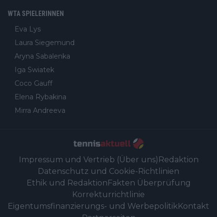
WTA SPIELERINNEN
Eva Lys
Laura Siegemund
Aryna Sabalenka
Iga Swiatek
Coco Gauff
Elena Rybakina
Mirra Andreeva
Impressum und Vertrieb (Über uns)
Redaktion
Datenschutz und Cookie-Richtlinien
Ethik und Redaktion
Fakten Überprüfung
Korrekturrichtlinie
Eigentumsfinanzierungs- und Werbepolitik
Kontakt