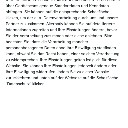
über Gerätescans genaue Standortdaten und Kenndaten
abfragen. Sie können auf die entsprechende Schaltfläche
klicken, um der o. a. Datenverarbeitung durch uns und unsere
Partner zuzustimmen. Alternativ können Sie auf detailliertere
Informationen zugreifen und Ihre Einstellungen ändern, bevor
Sie der Verarbeitung zustimmen oder diese ablehnen.
Bitte
beachten Sie, dass die Verarbeitung mancher
personenbezogenen Daten ohne Ihre Einwilligung stattfinden
kann, obwohl Sie das Recht haben, einer solchen Verarbeitung
zu widersprechen. Ihre Einstellungen gelten lediglich für diese
Auslosung der Davis-Cup-
Website. Sie können Ihre Einstellungen jederzeit ändern oder
Ihre Einwilligung widerrufen, indem Sie zu dieser Website
Qualifikation 2026
zurückkehren und unten auf der Webseite auf die Schaltfläche
"Datenschutz" klicken.
Für Novak Djokovics Serbien geht es nach
Südamerika zum Duell mit Chile. Peru reist in die
entgegengesetzte Richtung. Dort wartet mit
Halbfinalist Deutschland ein hartes Los, das Spanien
in diesem Jahr fast eliminiert hätte. Angeführt von