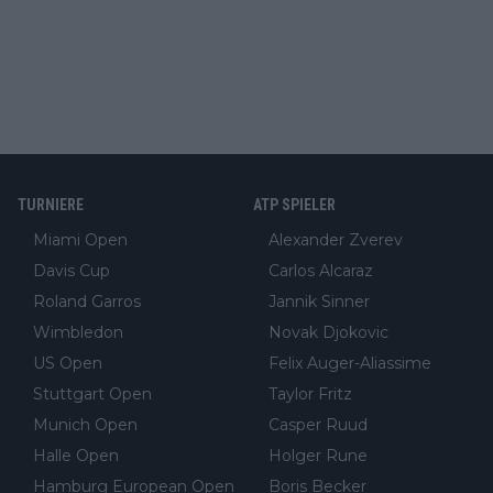
TURNIERE
ATP SPIELER
Miami Open
Alexander Zverev
Davis Cup
Carlos Alcaraz
Roland Garros
Jannik Sinner
Wimbledon
Novak Djokovic
US Open
Felix Auger-Aliassime
Stuttgart Open
Taylor Fritz
Munich Open
Casper Ruud
Halle Open
Holger Rune
Hamburg European Open
Boris Becker