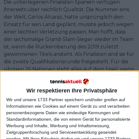
Die unterlegenen Finalisten Spanien verfügen
ihrerseits über reichlich Qualität. Die Nummer eins
der Welt, Carlos Alcaraz, hatte ursprünglich den
Einsatz für sein Land geplant, musste jedoch wegen
einer leichten Verletzung passen. Man hofft, dass
der sechsmalige Grand-Slam-Sieger wieder im Team
ist, wenn die Rückeroberung des 2019 zuletzt
gewonnenen Titels ansteht. Als Finalisten sind sie für
die zweite Qualifikationsrunde freigestellt. Für die
übrigen 26 Nationen steht alles auf dem Spiel, wenn
sie für ihr Land auf den Platz gehen.
Wir respektieren Ihre Privatsphäre
Wir und unsere 1733 Partner speichern und/oder greifen auf
Informationen wie Cookies auf einem Gerät zu und verarbeiten
personenbezogene Daten wie eindeutige Kennungen und
Standardinformationen, die von einem Gerät für personalisierte
Werbung und Inhalte, Werbung und Inhaltsmessung,
Zielgruppenforschung und Serviceentwicklung gesendet
werden.
Mit Ihrer Erlaubnis dürfen wir und unsere 1733 Partner