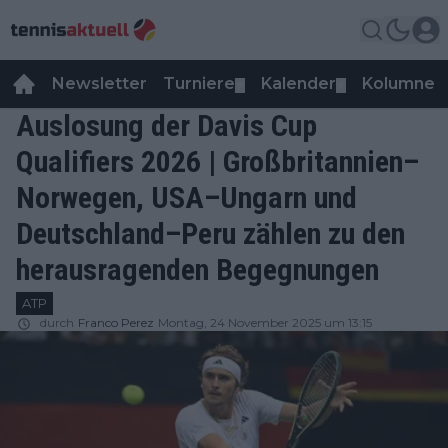
Newsletter
Turniere
Kalender
Kolumnen
▼
▼
Auslosung der Davis Cup
Qualifiers 2026 | Großbritannien–
Norwegen, USA–Ungarn und
Deutschland–Peru zählen zu den
herausragenden Begegnungen
ATP
durch
Franco Perez
Montag, 24 November 2025 um 13:15