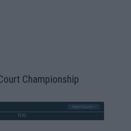
 Court Championship
Next Round >
R16
QF