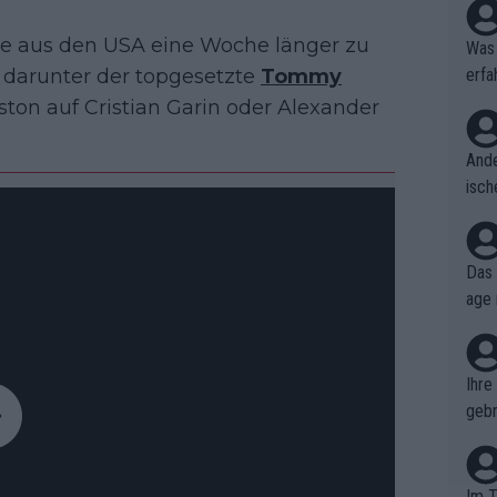
te aus den USA eine Woche länger zu
Was 
 darunter der topgesetzte
Tommy
erfa
niss
uston auf Cristian Garin oder Alexander
Ande
isch
cht,
Das 
age 
ollt
ben.
Ihre
gebr
ch H
Im T