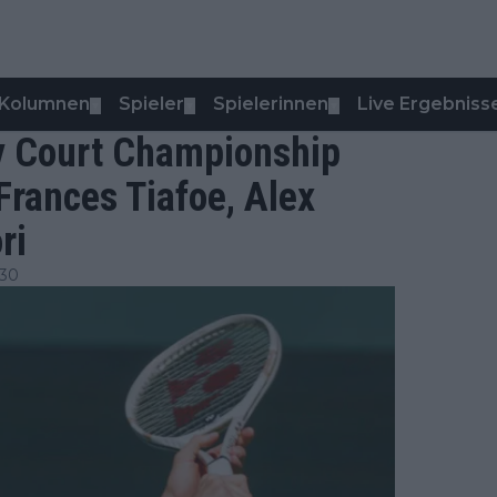
Kolumnen
Spieler
Spielerinnen
Live Ergebniss
▼
▼
▼
y Court Championship
rances Tiafoe, Alex
ri
:30