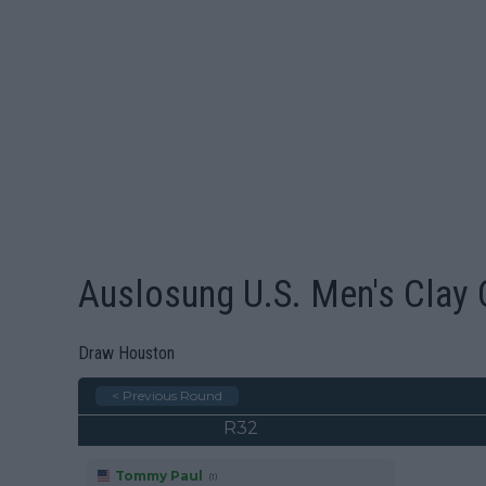
Auslosung U.S. Men's Clay
Draw Houston
< Previous Round
R32
Tommy Paul
(1)