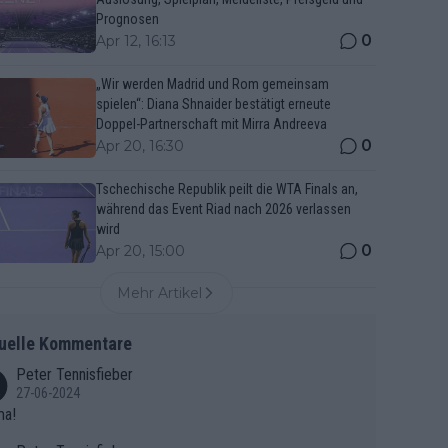
Prognosen
0
Apr 12, 16:13
„Wir werden Madrid und Rom gemeinsam
spielen“: Diana Shnaider bestätigt erneute
Doppel-Partnerschaft mit Mirra Andreeva
0
Apr 20, 16:30
Tschechische Republik peilt die WTA Finals an,
während das Event Riad nach 2026 verlassen
wird
0
Apr 20, 15:00
Mehr Artikel
uelle Kommentare
Peter Tennisfieber
27-06-2024
ma!