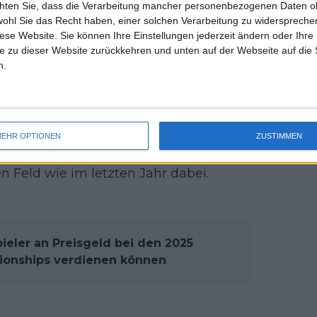
chten Sie, dass die Verarbeitung mancher personenbezogenen Daten oh
uss 
wohl Sie das Recht haben, einer solchen Verarbeitung zu widersprechen
sind ebenfalls unter den ersten fünf,
mal 
diese Website. Sie können Ihre Einstellungen jederzeit ändern oder Ihre 
chwerste Los von allen hat.
Kei
des 
e zu dieser Website zurückkehren und unten auf der Webseite auf die 
zug von den Miami Open ebenfalls
n.
hristopher Eubanks treffen.
 Tiafoe und holte sich den Titel, aber
in. Aber abgesehen von Shelton und
EHR OPTIONEN
ZUSTIMMEN
er amerikanischen Topspieler in der
 Feld wie im letzten Jahr dabei.
pieler an Preisgeld bei den 2025
pionships verdienen können