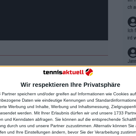
ch a
Ich 
ird 
vers
eine
r in
Jann
em i
wird auf Michael Mmoh oder Adam
merk
r der einzigen nicht-amerikanischen
eite
Wir respektieren Ihre Privatsphäre
Dopp
ifikanten trifft.
t, a
n si
 Partner speichern und/oder greifen auf Informationen wie Cookies au
Wört
mmen
nbezogene Daten wie eindeutige Kennungen und Standardinformatione
B. C
nt. 
sierte Werbung und Inhalte, Werbung und Inhaltsmessung, Zielgruppen
ause
gesendet werden.
Mit Ihrer Erlaubnis dürfen wir und unsere 1733 Part
ient
Dopp
on v
 in mehr als einer Hinsicht mit
n und Kenndaten abfragen. Sie können auf die entsprechende Schaltfl
ewon
mmen
ung durch uns und unsere Partner zuzustimmen. Alternativ können Sie au
Fina
Genr
fen und Ihre Einstellungen ändern, bevor Sie der Verarbeitung zustim
kel 