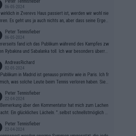
Peter Tennisfieber
06-05-2024
wirklich in Zverevs Haus passiert ist, werden wir wohl nie
hren. Es geht uns ja auch nichts an, aber dass seine Ergeb
e in letzter Zeit gelitten haben, ist ganz klar.
Peter Tennisfieber
06-05-2024
rerseits fand ich das Publikum während des Kampfes zw
en Rybakina und Sabalanka toll. Ich war besonders überras
 wie viele Fans da waren.
AndreasRichard
02-05-2024
Publikum in Madrid ist genauso primitiv wie in Paris. Ich fr
mich, was solche Leute beim Tennis verloren haben. Sie s
en besser zum Fußball gehen, dort sind sie besser aufgeho
Peter Tennisfieber
22-04-2024
 Bemerkung über den Kommentator hat mich zum Lachen
acht. Ein glückliches Lächeln. "..selbst schnellstmöglich na
ause.." 😂🤣🤩
Peter Tennisfieber
22-04-2024
ennissport werden enorme Summen umgesetzt, die jedo