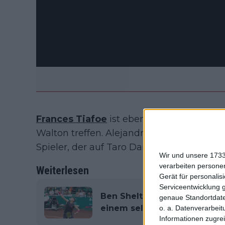
Frances Tiafoe
ist ebenfalls dabei und 
Walton treffen. Alejandro Tabilo ist eine
Spieler, der auf Taro Daniel oder einen Qual
Wir und unsere 1733
verarbeiten persone
Weiterlesen
Gerät für personali
Serviceentwicklung 
Ben Shelton gewinnt Houston
genaue Standortdate
einem seltenen Kunststück
o. a. Datenverarbeit
Informationen zugrei