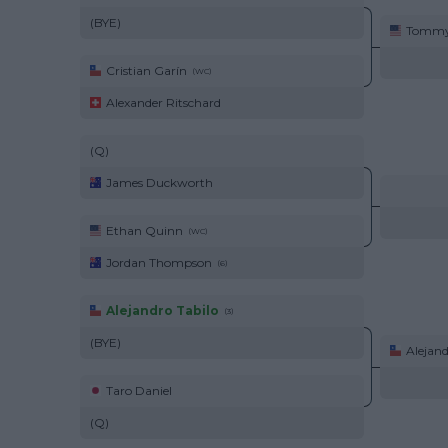
(BYE)
Tommy
Cristian Garín
(WC)
Alexander Ritschard
(Q)
James Duckworth
Ethan Quinn
(WC)
Jordan Thompson
(6)
Alejandro Tabilo
(3)
(BYE)
Alejand
Taro Daniel
(Q)