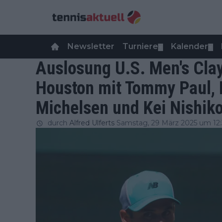
Newsletter
Turniere
Kalender
▼
▼
Auslosung U.S. Men's Cla
Houston mit Tommy Paul, F
Michelsen und Kei Nishiko
durch
Alfred Ulferts
Samstag, 29 März 2025 um 12