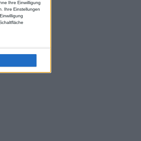
ne Ihre Einwilligung
J-L-Struff wahrscheinlich morge 3 Spiele absolvieren (2.
. Ihre Einstellungen
Einzel 1x Doppel) dank der hervorragenden Unterstützung
Einwilligung
Kommentators für F-A-A
Schaltfläche