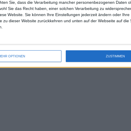
chten Sie, dass die Verarbeitung mancher personenbezogenen Daten oh
uss 
z der Schwierigkeiten alles daran setzen
wohl Sie das Recht haben, einer solchen Verarbeitung zu widersprechen
mal 
diese Website. Sie können Ihre Einstellungen jederzeit ändern oder Ihre 
des 
e zu dieser Website zurückkehren und unten auf der Webseite auf die 
n Schmerzen auf den Platz gehen, was
n.
n und den ganzen Spaß am
tzdem nicht auf, ich werde alles tun,
ine Lösung finden."
EHR OPTIONEN
ZUSTIMMEN
asilashvili auf Instagram.