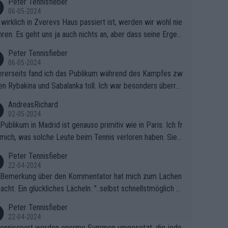
Peter Tennisfieber
06-05-2024
wirklich in Zverevs Haus passiert ist, werden wir wohl nie
hren. Es geht uns ja auch nichts an, aber dass seine Ergeb
e in letzter Zeit gelitten haben, ist ganz klar.
Peter Tennisfieber
06-05-2024
rerseits fand ich das Publikum während des Kampfes zw
en Rybakina und Sabalanka toll. Ich war besonders überras
 wie viele Fans da waren.
AndreasRichard
02-05-2024
Publikum in Madrid ist genauso primitiv wie in Paris. Ich fr
mich, was solche Leute beim Tennis verloren haben. Sie s
en besser zum Fußball gehen, dort sind sie besser aufgeho
Peter Tennisfieber
22-04-2024
 Bemerkung über den Kommentator hat mich zum Lachen
acht. Ein glückliches Lächeln. "..selbst schnellstmöglich na
ause.." 😂🤣🤩
Peter Tennisfieber
22-04-2024
ennissport werden enorme Summen umgesetzt, die jedo