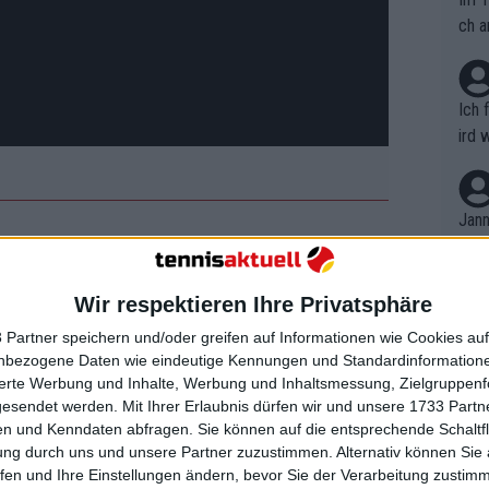
ch a
Ich 
ird 
vers
eine
r in
Jann
em i
e her, deshalb möchte ich meinen Fans
merk
en, ein kleines Update geben."
eite
Wir respektieren Ihre Privatsphäre
Dopp
t, a
n si
er schwierige Zeiten in meinem Leben.
 Partner speichern und/oder greifen auf Informationen wie Cookies au
Wört
mmen
nbezogene Daten wie eindeutige Kennungen und Standardinformatione
n meiner beruflichen Laufbahn. In den
B. C
nt. 
sierte Werbung und Inhalte, Werbung und Inhaltsmessung, Zielgruppen
lbogenverletzung zu kämpfen. Ich
ause
gesendet werden.
Mit Ihrer Erlaubnis dürfen wir und unsere 1733 Part
ient
Dopp
on v
spielen, habe jede Woche
n und Kenndaten abfragen. Sie können auf die entsprechende Schaltfl
ewon
mmen
ung durch uns und unsere Partner zuzustimmen. Alternativ können Sie au
en Tag eine neue Lösung finden."
Fina
Genr
fen und Ihre Einstellungen ändern, bevor Sie der Verarbeitung zustim
kel 