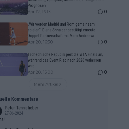
Prognosen
0
Apr 12, 16:13
„Wir werden Madrid und Rom gemeinsam
spielen“: Diana Shnaider bestätigt erneute
Doppel-Partnerschaft mit Mirra Andreeva
0
Apr 20, 16:30
Tschechische Republik peilt die WTA Finals an,
während das Event Riad nach 2026 verlassen
wird
0
Apr 20, 15:00
Mehr Artikel
uelle Kommentare
Peter Tennisfieber
27-06-2024
ma!