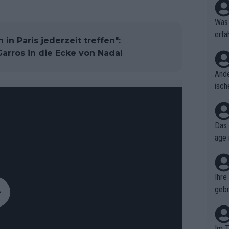
Was 
erfa
in Paris jederzeit treffen":
niss
 Garros in die Ecke von Nadal
Ande
isch
cht,
Das 
age 
ollt
ben.
Ihre
gebr
ch H
Im T