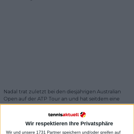
Nadal trat zuletzt bei den diesjährigen Australian
Open auf der ATP Tour an und hat seitdem eine
Pause eingelegt, um sich mit wiederkehrenden
Verletzungen auseinanderzusetzen. Tiley verriet
jedoch, dass er mit dem Spanier gesprochen habe
Wir respektieren Ihre Privatsphäre
und die Bestätigung erhalten habe, dass Nadal
Wir und unsere 1731 Partner speichern und/oder greifen auf