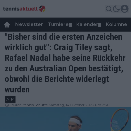
Newsletter
Turniere
Kalender
Kolumnen
▼
▼
"Bisher sind die ersten Anzeichen
wirklich gut": Craig Tiley sagt,
Rafael Nadal habe seine Rückkehr
zu den Australian Open bestätigt,
obwohl die Berichte widerlegt
wurden
ATP
durch
Yannis Schutte
Samstag, 14 Oktober 2023 um 2:30