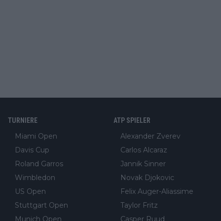
TURNIERE
ATP SPIELER
Miami Open
Alexander Zverev
Davis Cup
Carlos Alcaraz
Roland Garros
Jannik Sinner
Wimbledon
Novak Djokovic
US Open
Felix Auger-Aliassime
Stuttgart Open
Taylor Fritz
Munich Open
Casper Ruud