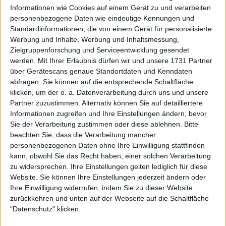
nächstes Jahr in Melbourne spielen werde.
Informationen wie Cookies auf einem Gerät zu und verarbeiten
personenbezogene Daten wie eindeutige Kennungen und
Weiterlesen
Standardinformationen, die von einem Gerät für personalisierte
Werbung und Inhalte, Werbung und Inhaltsmessung,
"Er hat eine solche Behandlung
Zielgruppenforschung und Serviceentwicklung gesendet
nicht verdient": Novak Djokovic
werden.
Mit Ihrer Erlaubnis dürfen wir und unsere 1731 Partner
verurteilt den Ausschluss von
über Gerätescans genaue Standortdaten und Kenndaten
Marco Trungelliti
abfragen. Sie können auf die entsprechende Schaltfläche
klicken, um der o. a. Datenverarbeitung durch uns und unsere
Partner zuzustimmen. Alternativ können Sie auf detailliertere
Informationen zugreifen und Ihre Einstellungen ändern, bevor
Sie der Verarbeitung zustimmen oder diese ablehnen.
Bitte
beachten Sie, dass die Verarbeitung mancher
personenbezogenen Daten ohne Ihre Einwilligung stattfinden
kann, obwohl Sie das Recht haben, einer solchen Verarbeitung
zu widersprechen. Ihre Einstellungen gelten lediglich für diese
Website. Sie können Ihre Einstellungen jederzeit ändern oder
Ihre Einwilligung widerrufen, indem Sie zu dieser Website
zurückkehren und unten auf der Webseite auf die Schaltfläche
"Datenschutz" klicken.