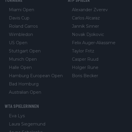
TURNIERE
ATP SPIELER
Miami Open
Alexander Zverev
Davis Cup
Carlos Alcaraz
Roland Garros
Jannik Sinner
Wimbledon
Novak Djokovic
US Open
Felix Auger-Aliassime
Stuttgart Open
Taylor Fritz
Munich Open
Casper Ruud
Halle Open
Holger Rune
Hamburg European Open
Boris Becker
Bad Homburg
Australian Open
WTA SPIELERINNEN
Eva Lys
Laura Siegemund