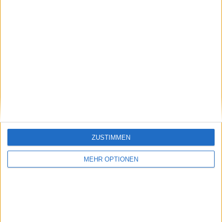
Vorheriger Artikel
Nächster Artikel
"Ich kann nur das
"Ich versuche, mir
Beste über sie sagen":
selbst treu zu
ZUSTIMMEN
Roger Federer glüht
bleiben": Novak
vor Lob für seine
Djokovic hat keine
MEHR OPTIONEN
Rivalen Rafael Nadal
Skrupel, Rekorde als
und Novak Djokovic
Motivation zu haben