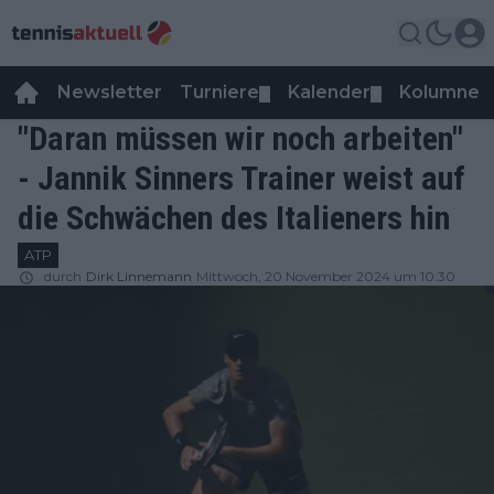
Newsletter
Turniere
Kalender
Kolumnen
▼
▼
"Daran müssen wir noch arbeiten"
- Jannik Sinners Trainer weist auf
die Schwächen des Italieners hin
ATP
durch
Dirk Linnemann
Mittwoch, 20 November 2024 um 10:30