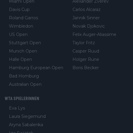
Miami Open
Alexander Zverev
Davis Cup
Carlos Alcaraz
Roland Garros
Jannik Sinner
Wimbledon
Novak Djokovic
US Open
Felix Auger-Aliassime
Stuttgart Open
Taylor Fritz
Munich Open
Casper Ruud
Halle Open
Holger Rune
Hamburg European Open
Boris Becker
Bad Homburg
Australian Open
WTA SPIELERINNEN
Eva Lys
Laura Siegemund
Aryna Sabalenka
Iga Swiatek