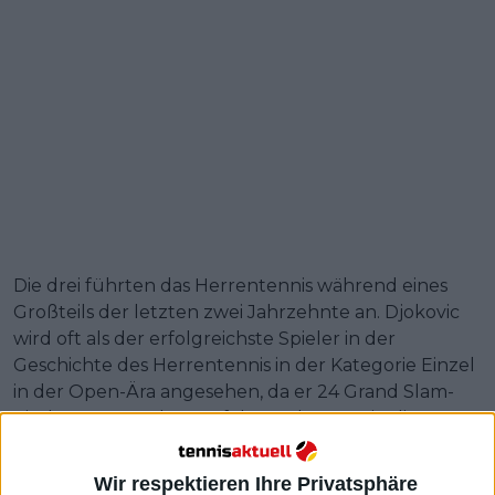
Die drei führten das Herrentennis während eines
Großteils der letzten zwei Jahrzehnte an. Djokovic
wird oft als der erfolgreichste Spieler in der
Geschichte des Herrentennis in der Kategorie Einzel
in der Open-Ära angesehen, da er 24 Grand Slam-
Titel gewonnen hat. Auf der anderen Seite liegt
Nadal mit 22 Grand Slam-Titeln nicht so weit zurück.
Wir respektieren Ihre Privatsphäre
Weiterlesen