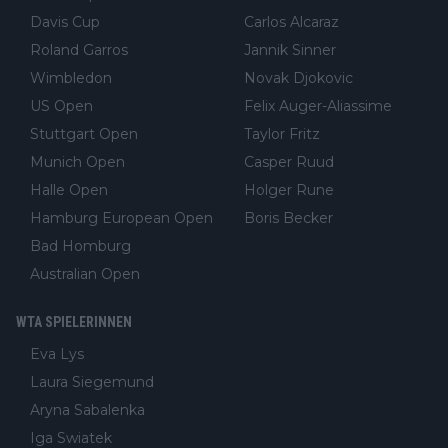
Davis Cup
Carlos Alcaraz
Roland Garros
Jannik Sinner
Wimbledon
Novak Djokovic
US Open
Felix Auger-Aliassime
Stuttgart Open
Taylor Fritz
Munich Open
Casper Ruud
Halle Open
Holger Rune
Hamburg European Open
Boris Becker
Bad Homburg
Australian Open
WTA SPIELERINNEN
Eva Lys
Laura Siegemund
Aryna Sabalenka
Iga Swiatek