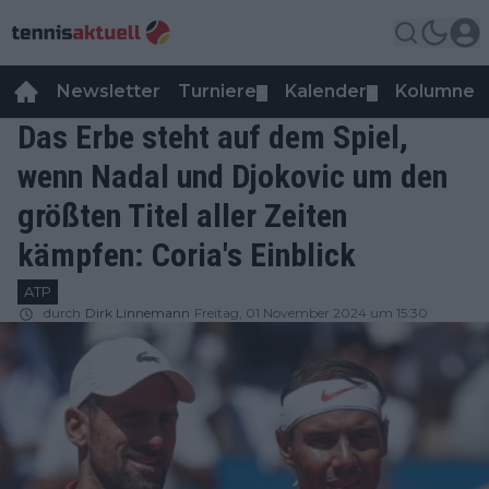
Newsletter
Turniere
Kalender
Kolumnen
▼
▼
Das Erbe steht auf dem Spiel,
wenn Nadal und Djokovic um den
größten Titel aller Zeiten
kämpfen: Coria's Einblick
ATP
durch
Dirk Linnemann
Freitag, 01 November 2024 um 15:30