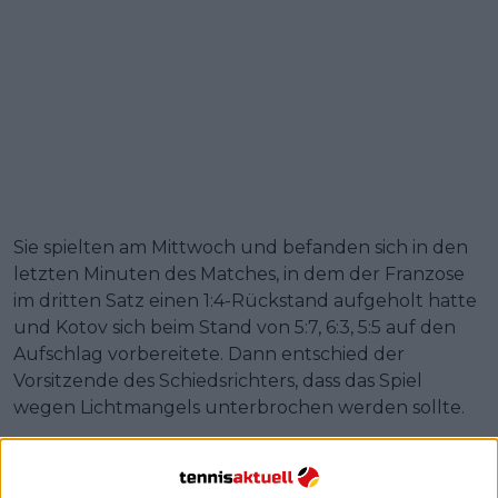
Sie spielten am Mittwoch und befanden sich in den
letzten Minuten des Matches, in dem der Franzose
im dritten Satz einen 1:4-Rückstand aufgeholt hatte
und Kotov sich beim Stand von 5:7, 6:3, 5:5 auf den
Aufschlag vorbereitete. Dann entschied der
Vorsitzende des Schiedsrichters, dass das Spiel
wegen Lichtmangels unterbrochen werden sollte.
In dieser Nacht beschuldigte Moutet-Kotov, in den
sozialen Medien Morddrohungen ausgesprochen zu