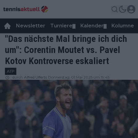
Newsletter
Turniere
Kalender
Kolumnen
▼
▼
"Das nächste Mal bringe ich dich
um": Corentin Moutet vs. Pavel
Kotov Kontroverse eskaliert
ATP
durch
Alfred Ulferts
Donnerstag, 01 Mai 2025 um 19:45