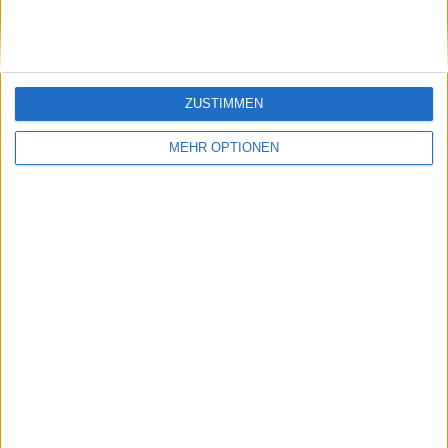
Verfügung
ZUSTIMMEN
MEHR OPTIONEN
Schreiben Sie einen Kommentar
SENDEN