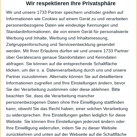
haben. "Nächstes Mal, wenn du ins Netz gehst,
Wir respektieren Ihre Privatsphäre
bringe ich dich um", soll der Russe zu Moutet gesagt
Wir und unsere 1733 Partner speichern und/oder greifen auf
haben, so die Darstellung des Franzosen. "Eines
Informationen wie Cookies auf einem Gerät zu und verarbeiten
Tages wird dich jemand umbringen", fügte er hinzu.
personenbezogene Daten wie eindeutige Kennungen und
Standardinformationen, die von einem Gerät für personalisierte
Werbung und Inhalte, Werbung und Inhaltsmessung,
Zielgruppenforschung und Serviceentwicklung gesendet
werden.
Mit Ihrer Erlaubnis dürfen wir und unsere 1733 Partner
über Gerätescans genaue Standortdaten und Kenndaten
abfragen. Sie können auf die entsprechende Schaltfläche
klicken, um der o. a. Datenverarbeitung durch uns und unsere
Partner zuzustimmen. Alternativ können Sie auf detailliertere
Informationen zugreifen und Ihre Einstellungen ändern, bevor
Sie der Verarbeitung zustimmen oder diese ablehnen.
Bitte
beachten Sie, dass die Verarbeitung mancher
personenbezogenen Daten ohne Ihre Einwilligung stattfinden
kann, obwohl Sie das Recht haben, einer solchen Verarbeitung
zu widersprechen. Ihre Einstellungen gelten lediglich für diese
Website. Sie können Ihre Einstellungen jederzeit ändern oder
Ihre Einwilligung widerrufen, indem Sie zu dieser Website
zurückkehren und unten auf der Webseite auf die Schaltfläche