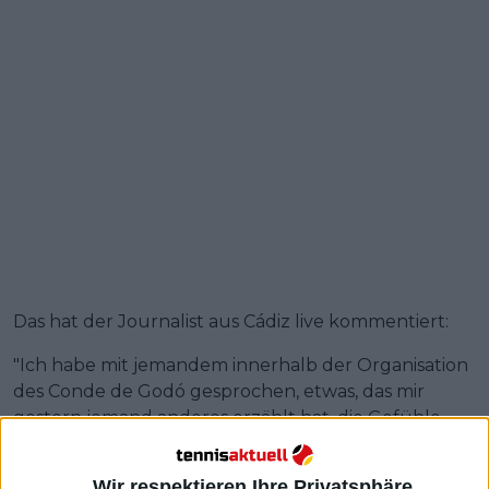
Das hat der Journalist aus Cádiz live kommentiert:
"Ich habe mit jemandem innerhalb der Organisation
des Conde de Godó gesprochen, etwas, das mir
gestern jemand anderes erzählt hat, die Gefühle
sind sehr positiv, Drama gegen David Jordá, er ist 298.
in der Welt und Nadal hat verloren. Er weiß, dass er
Wir respektieren Ihre Privatsphäre