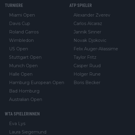
TURNIERE
ATP SPIELER
Miami Open
Alexander Zverev
Davis Cup
Carlos Alcaraz
Roland Garros
Jannik Sinner
Wimbledon
Novak Djokovic
US Open
Felix Auger-Aliassime
Stuttgart Open
Taylor Fritz
Munich Open
Casper Ruud
Halle Open
Holger Rune
Hamburg European Open
Boris Becker
Bad Homburg
Australian Open
WTA SPIELERINNEN
Eva Lys
Laura Siegemund