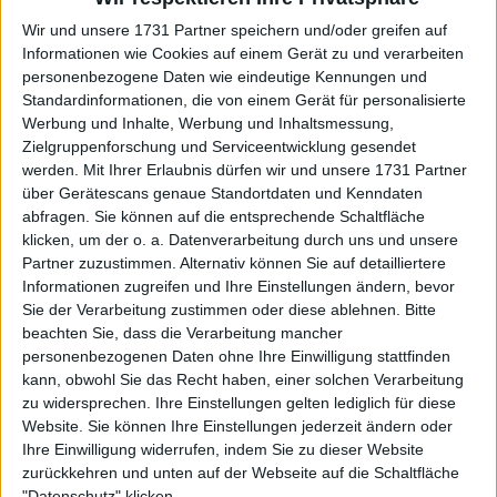
nicht hundertprozentig fit ist, dass er das Turnier
Wir und unsere 1731 Partner speichern und/oder greifen auf
nicht gewinnen wird, aber er will das Turnier spielen.
Informationen wie Cookies auf einem Gerät zu und verarbeiten
Vielleicht kommt er, um sich zu verabschieden. Die
personenbezogene Daten wie eindeutige Kennungen und
Idee ist zu spielen, die letzten zwei Tage sind positiv,
Standardinformationen, die von einem Gerät für personalisierte
das Debüt ist am Dienstag. Ab heute, Freitag, den 12.
Werbung und Inhalte, Werbung und Inhaltsmessung,
April, deutet alles darauf hin, dass Nadal in der
Zielgruppenforschung und Serviceentwicklung gesendet
Auslosung ist".
werden.
Mit Ihrer Erlaubnis dürfen wir und unsere 1731 Partner
über Gerätescans genaue Standortdaten und Kenndaten
abfragen. Sie können auf die entsprechende Schaltfläche
klicken, um der o. a. Datenverarbeitung durch uns und unsere
Partner zuzustimmen. Alternativ können Sie auf detailliertere
Informationen zugreifen und Ihre Einstellungen ändern, bevor
Sie der Verarbeitung zustimmen oder diese ablehnen.
Bitte
beachten Sie, dass die Verarbeitung mancher
personenbezogenen Daten ohne Ihre Einwilligung stattfinden
kann, obwohl Sie das Recht haben, einer solchen Verarbeitung
zu widersprechen. Ihre Einstellungen gelten lediglich für diese
Website. Sie können Ihre Einstellungen jederzeit ändern oder
Ihre Einwilligung widerrufen, indem Sie zu dieser Website
zurückkehren und unten auf der Webseite auf die Schaltfläche
"Datenschutz" klicken.