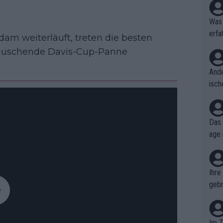
Was 
erfa
dam weiterläuft, treten die besten
niss
ttäuschende Davis-Cup-Panne
Ande
isch
cht,
Das 
age 
ollt
ben.
Ihre
gebr
ch H
Im T