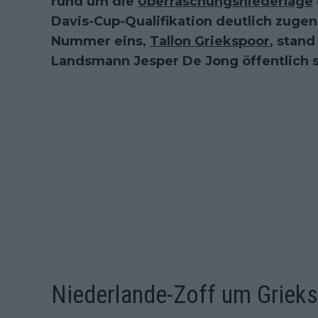
rund um die
Überraschungsniederlage
Davis-Cup-Qualifikation deutlich zuge
Nummer eins,
Tallon Griekspoor
, stan
Landsmann Jesper De Jong öffentlich sc
Niederlande-Zoff um Griek