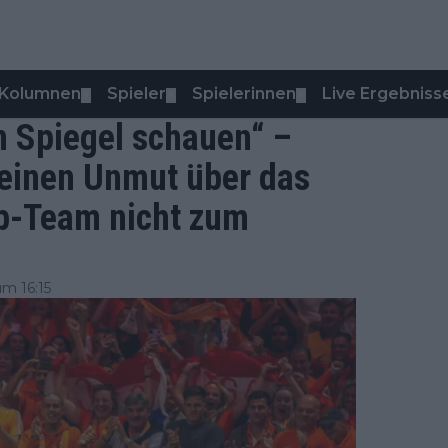
Kolumnen
Spieler
Spielerinnen
Live Ergebniss
▼
▼
▼
en Spiegel schauen“ –
seinen Unmut über das
p-Team nicht zum
m 16:15