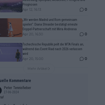
Prognosen
0
Apr 12, 16:13
„Wir werden Madrid und Rom gemeinsam
spielen“: Diana Shnaider bestätigt erneute
Doppel-Partnerschaft mit Mirra Andreeva
0
Apr 20, 16:30
Tschechische Republik peilt die WTA Finals an,
während das Event Riad nach 2026 verlassen
wird
0
Apr 20, 15:00
Mehr Artikel
uelle Kommentare
Peter Tennisfieber
27-06-2024
ma!