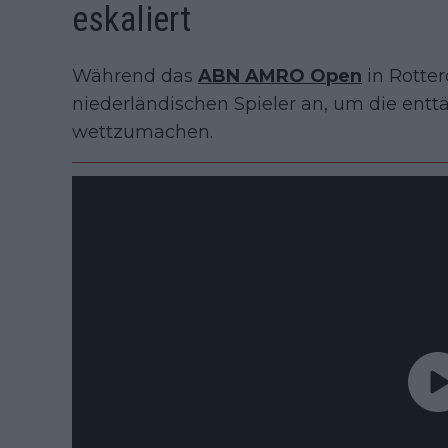
eskaliert
Während das
ABN AMRO Open
in Rotter
niederländischen Spieler an, um die en
wettzumachen.