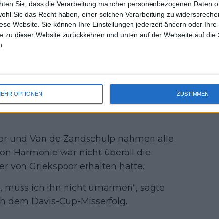
ien. Indien führte 2:1, womit die
chten Sie, dass die Verarbeitung mancher personenbezogenen Daten oh
uss 
wohl Sie das Recht haben, einer solchen Verarbeitung zu widersprechen
nzel-Siege angewiesen waren. De Jong
mal 
diese Website. Sie können Ihre Einstellungen jederzeit ändern oder Ihre 
des 
ck und glich die Partie aus, doch Den
e zu dieser Website zurückkehren und unten auf der Webseite auf die 
e nicht liefern und unterlag Suresh
n.
n niederländischen
EHR OPTIONEN
ZUSTIMMEN
or und Van de Zandschulp nahmen alle
Von Harmonie war nicht überall die
 er von Griekspoor erhalten hatte.
, muss ich ihn nicht umarmen“, sagte
ch dem Davis-Cup-Misserfolg.