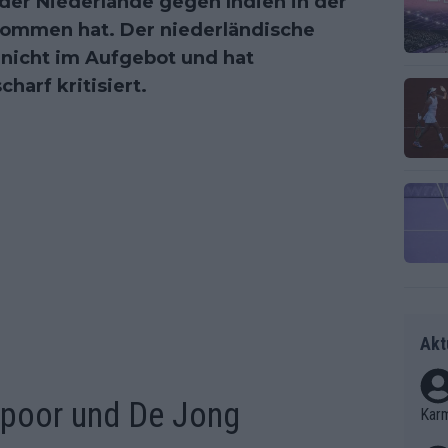
der Niederlande gegen Indien in der
nommen hat. Der niederländische
d nicht im Aufgebot und hat
harf kritisiert.
Akt
spoor und De Jong
Kar