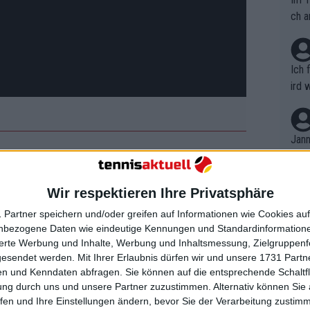
ch a
Ich 
ird 
vers
eine
r in
Jann
em i
obei die beiden Topspieler Griekspoor
merk
eite
ht antraten, da sie das Turnier in
Wir respektieren Ihre Privatsphäre
Dopp
t, a
antwortung lag bei De Jong und Guy Den
n si
 Partner speichern und/oder greifen auf Informationen wie Cookies au
Wört
offnungen ihres Landes im Wettbewerb
mmen
nbezogene Daten wie eindeutige Kennungen und Standardinformatione
B. C
nt. 
sierte Werbung und Inhalte, Werbung und Inhaltsmessung, Zielgruppen
ause
gesendet werden.
Mit Ihrer Erlaubnis dürfen wir und unsere 1731 Part
ient
Dopp
on v
n und Kenndaten abfragen. Sie können auf die entsprechende Schaltfl
satzsieg gegen Sumit Nagal holte,
ewon
mmen
ung durch uns und unsere Partner zuzustimmen. Alternativ können Sie au
Fina
sh nicht durchkam. Der Doppelerfolg
Genr
fen und Ihre Einstellungen ändern, bevor Sie der Verarbeitung zustim
kel 