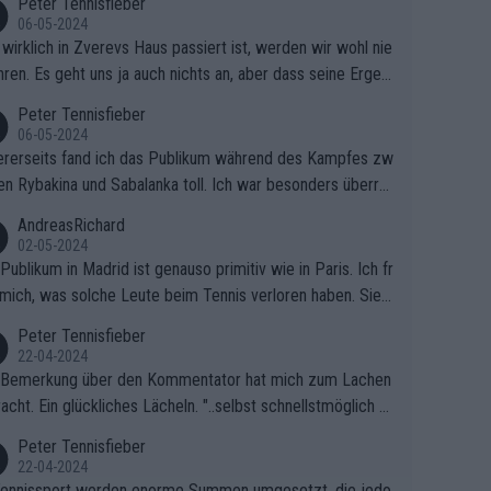
Peter Tennisfieber
06-05-2024
wirklich in Zverevs Haus passiert ist, werden wir wohl nie
hren. Es geht uns ja auch nichts an, aber dass seine Ergeb
e in letzter Zeit gelitten haben, ist ganz klar.
Peter Tennisfieber
06-05-2024
rerseits fand ich das Publikum während des Kampfes zw
en Rybakina und Sabalanka toll. Ich war besonders überras
 wie viele Fans da waren.
AndreasRichard
02-05-2024
Publikum in Madrid ist genauso primitiv wie in Paris. Ich fr
mich, was solche Leute beim Tennis verloren haben. Sie s
en besser zum Fußball gehen, dort sind sie besser aufgeho
Peter Tennisfieber
22-04-2024
 Bemerkung über den Kommentator hat mich zum Lachen
acht. Ein glückliches Lächeln. "..selbst schnellstmöglich na
ause.." 😂🤣🤩
Peter Tennisfieber
22-04-2024
ennissport werden enorme Summen umgesetzt, die jedo