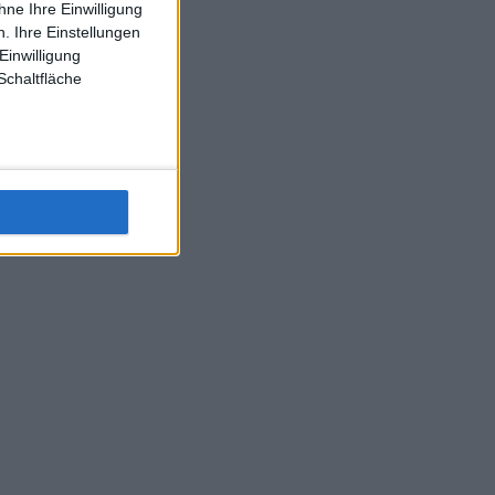
ne Ihre Einwilligung
J-L-Struff wahrscheinlich morge 3 Spiele absolvieren (2.
. Ihre Einstellungen
Einzel 1x Doppel) dank der hervorragenden Unterstützung
Einwilligung
Kommentators für F-A-A
Schaltfläche