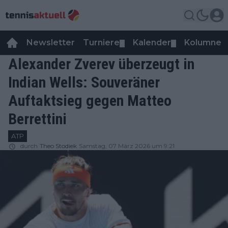
Newsletter
Turniere
Kalender
Kolumnen
▼
▼
Alexander Zverev überzeugt in
Indian Wells: Souveräner
Auftaktsieg gegen Matteo
Berrettini
ATP
durch
Theo Stodiek
Samstag, 07 März 2026 um 9:21