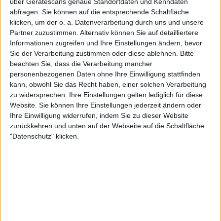
über Gerätescans genaue Standortdaten und Kenndaten
abfragen. Sie können auf die entsprechende Schaltfläche
klicken, um der o. a. Datenverarbeitung durch uns und unsere
Partner zuzustimmen. Alternativ können Sie auf detailliertere
Informationen zugreifen und Ihre Einstellungen ändern, bevor
Sie der Verarbeitung zustimmen oder diese ablehnen.
Bitte
beachten Sie, dass die Verarbeitung mancher
personenbezogenen Daten ohne Ihre Einwilligung stattfinden
kann, obwohl Sie das Recht haben, einer solchen Verarbeitung
zu widersprechen. Ihre Einstellungen gelten lediglich für diese
Nach dem Spiel zeigte sich Zverev zufrieden mit
Website. Sie können Ihre Einstellungen jederzeit ändern oder
seinem Auftakt. „Ich hatte in Indian Wells früher
Ihre Einwilligung widerrufen, indem Sie zu dieser Website
Probleme, aber dieses Jahr fühle ich mich anders“,
zurückkehren und unten auf der Webseite auf die Schaltfläche
"Datenschutz" klicken.
erklärte der 28-Jährige. Tatsächlich verlief das
Turnier in der Vergangenheit für ihn häufig
durchwachsen. Seit seinem Debüt im Jahr 2015
erreichte der Hamburger beim traditionsreichen
Event im Indian Wells Tennis Garden noch nie das
Halbfinale.