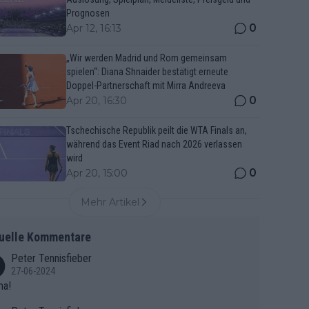
Prognosen
0
Apr 12, 16:13
„Wir werden Madrid und Rom gemeinsam
spielen“: Diana Shnaider bestätigt erneute
Doppel-Partnerschaft mit Mirra Andreeva
0
Apr 20, 16:30
Tschechische Republik peilt die WTA Finals an,
während das Event Riad nach 2026 verlassen
wird
0
Apr 20, 15:00
Mehr Artikel
uelle Kommentare
Peter Tennisfieber
27-06-2024
ma!