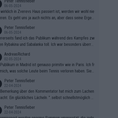
Peter Tennisfieber
06-05-2024
wirklich in Zverevs Haus passiert ist, werden wir wohl nie
hren. Es geht uns ja auch nichts an, aber dass seine Ergeb
e in letzter Zeit gelitten haben, ist ganz klar.
Peter Tennisfieber
06-05-2024
rerseits fand ich das Publikum während des Kampfes zw
en Rybakina und Sabalanka toll. Ich war besonders überras
 wie viele Fans da waren.
AndreasRichard
02-05-2024
Publikum in Madrid ist genauso primitiv wie in Paris. Ich fr
mich, was solche Leute beim Tennis verloren haben. Sie s
en besser zum Fußball gehen, dort sind sie besser aufgeho
Peter Tennisfieber
22-04-2024
 Bemerkung über den Kommentator hat mich zum Lachen
acht. Ein glückliches Lächeln. "..selbst schnellstmöglich na
ause.." 😂🤣🤩
Peter Tennisfieber
22-04-2024
ennissport werden enorme Summen umgesetzt, die jedo