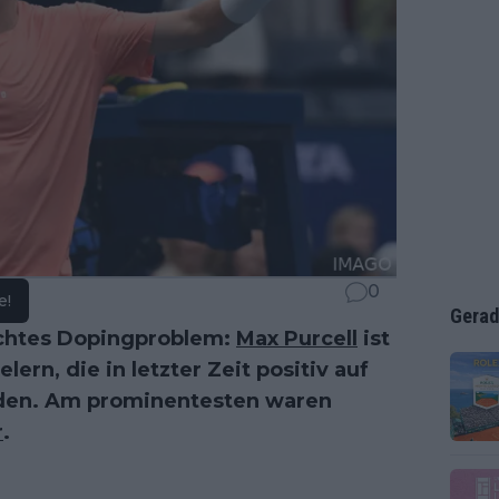
0
e!
Gerad
echtes Dopingproblem:
Max Purcell
ist
lern, die in letzter Zeit positiv auf
rden. Am prominentesten waren
r
.