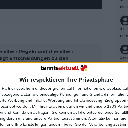
ch a
Ich 
ird 
vers
eine
ieselben Regeln und dieselben
r in
Jann
idigt Entscheidungen zu den
em i
und Iga Swiatek
merk
eite
Wir respektieren Ihre Privatsphäre
Dopp
.. Gebrauch oder versuchter Gebrauch
t, a
n si
 Partner speichern und/oder greifen auf Informationen wie Cookies au
erbotenen Methode durch einen Spieler,
Wört
mmen
nbezogene Daten wie eindeutige Kennungen und Standardinformatione
B. C
 ein solcher Gebrauch oder versuchter
nt. 
sierte Werbung und Inhalte, Werbung und Inhaltsmessung, Zielgruppen
ause
ilten TUE vereinbar ist."
gesendet werden.
Mit Ihrer Erlaubnis dürfen wir und unsere 1733 Part
ient
Dopp
on v
n und Kenndaten abfragen. Sie können auf die entsprechende Schaltfl
ewon
mmen
 2024, die zwei Tage später am 12.
ung durch uns und unsere Partner zuzustimmen. Alternativ können Sie au
Fina
Genr
fen und Ihre Einstellungen ändern, bevor Sie der Verarbeitung zustim
erer Makel im Lebenslauf des
kel 