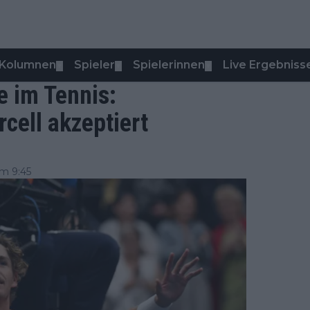
Kolumnen
Spieler
Spielerinnen
Live Ergebniss
▼
▼
▼
e im Tennis:
cell akzeptiert
m 9:45