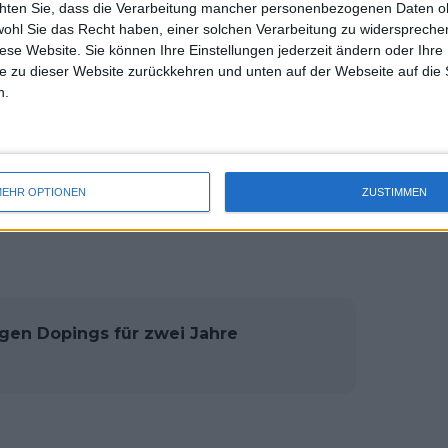
chten Sie, dass die Verarbeitung mancher personenbezogenen Daten oh
uss 
pen als auch in Wimbledon das Doppel
wohl Sie das Recht haben, einer solchen Verarbeitung zu widersprechen
mal 
 da die
ITIA
es ablehnte, sich weiter zu
diese Website. Sie können Ihre Einstellungen jederzeit ändern oder Ihre 
des 
e zu dieser Website zurückkehren und unten auf der Webseite auf die 
n.
en viele Fragen offen. Zu Beginn
iv auf die verbotene Substanz
huldhaftes noch für fahrlässiges
EHR OPTIONEN
ZUSTIMMEN
h an den CAS wenden, nachdem gegen
gen Dopings für zwei Jahre