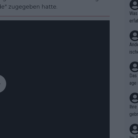
e" zugegeben hatte.
Was 
erfa
niss
Ande
isch
cht,
Das 
age 
ollt
ben.
Ihre
gebr
ch H
Im T