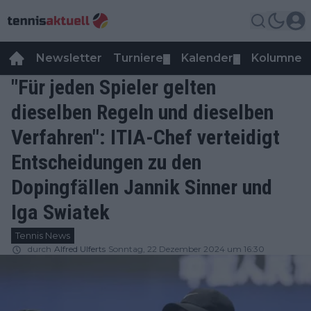
Newsletter
Turniere
Kalender
Kolumnen
▼
▼
"Für jeden Spieler gelten
dieselben Regeln und dieselben
Verfahren": ITIA-Chef verteidigt
Entscheidungen zu den
Dopingfällen Jannik Sinner und
Iga Swiatek
Tennis News
durch
Alfred Ulferts
Sonntag, 22 Dezember 2024 um 16:30