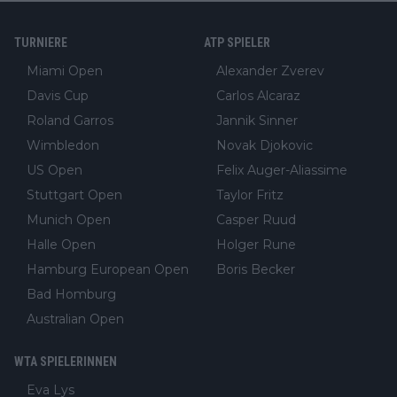
TURNIERE
ATP SPIELER
Miami Open
Alexander Zverev
Davis Cup
Carlos Alcaraz
Roland Garros
Jannik Sinner
Wimbledon
Novak Djokovic
US Open
Felix Auger-Aliassime
Stuttgart Open
Taylor Fritz
Munich Open
Casper Ruud
Halle Open
Holger Rune
Hamburg European Open
Boris Becker
Bad Homburg
Australian Open
WTA SPIELERINNEN
Eva Lys