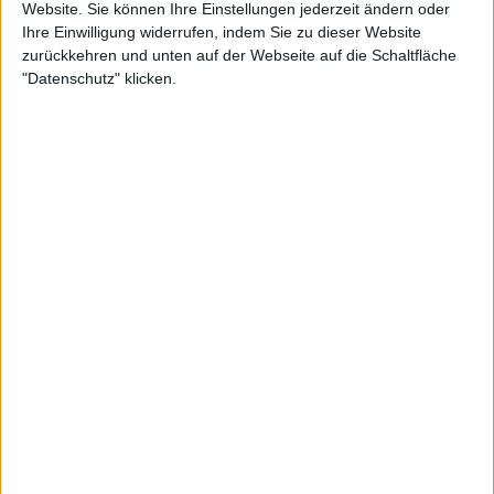
Website. Sie können Ihre Einstellungen jederzeit ändern oder
Ihre Einwilligung widerrufen, indem Sie zu dieser Website
zurückkehren und unten auf der Webseite auf die Schaltfläche
"Datenschutz" klicken.
Andererseits wurde Swiatek auch einem Drogentest
unterzogen und mit einer einmonatigen Sperre
belegt, die sie akzeptierte. Beide Entscheidungen
lösten in bestimmten Kreisen der