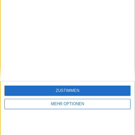
Vorheriger Artikel
Nächster Artikel
Finale der World
Turnierzentrum
Tennis League 2024:
World Tennis League
ZUSTIMMEN
Mirra Andreeva setzt
2024: Spielplan,
sich gegen Elena
Ergebnisse,
MEHR OPTIONEN
Rybakina durch und
Tabellenstand und
bringt die Hawks in
TV Guide
Führung