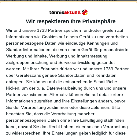
mehr als 3.000 Punkten in der
ATP Rangliste
abschloss, fiel im März dieses Jahres bei zwei
Dopingkontrollen durch. Trotzdem entging der
Wir respektieren Ihre Privatsphäre
zweifache Grand Slam-Sieger nur knapp einer
Sperre, nachdem die
ITIA
die Antwort des Anwalts
Wir und unsere 1733 Partner speichern und/oder greifen auf
Informationen wie Cookies auf einem Gerät zu und verarbeiten
des Spielers akzeptierte, in der dieser behauptete,
personenbezogene Daten wie eindeutige Kennungen und
dass das Vorhandensein der verbotenen Substanz in
Standardinformationen, die von einem Gerät für personalisierte
der Probe des Spielers darauf zurückzuführen war,
Werbung und Inhalte, Werbung und Inhaltsmessung,
dass er von einem Mitglied seines Trainerstabs eine
Zielgruppenforschung und Serviceentwicklung gesendet
Creme zur Behandlung einer Verletzung erhalten
werden.
Mit Ihrer Erlaubnis dürfen wir und unsere 1733 Partner
hatte.
über Gerätescans genaue Standortdaten und Kenndaten
abfragen. Sie können auf die entsprechende Schaltfläche
Weiterlesen
klicken, um der o. a. Datenverarbeitung durch uns und unsere
Partner zuzustimmen. Alternativ können Sie auf detailliertere
Jessica Pegula vertraut auf die
Informationen zugreifen und Ihre Einstellungen ändern, bevor
Sie der Verarbeitung zustimmen oder diese ablehnen.
Bitte
Entscheidung der ITIA über die
beachten Sie, dass die Verarbeitung mancher
Suspendierung von Iga Swiatek
personenbezogenen Daten ohne Ihre Einwilligung stattfinden
kann, obwohl Sie das Recht haben, einer solchen Verarbeitung
zu widersprechen. Ihre Einstellungen gelten lediglich für diese