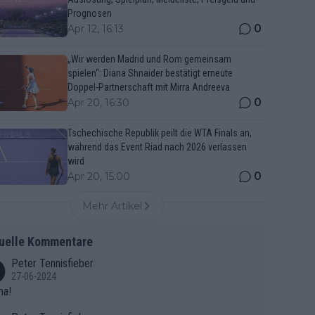
Prognosen
0
Apr 12, 16:13
„Wir werden Madrid und Rom gemeinsam
spielen“: Diana Shnaider bestätigt erneute
Doppel-Partnerschaft mit Mirra Andreeva
0
Apr 20, 16:30
Tschechische Republik peilt die WTA Finals an,
während das Event Riad nach 2026 verlassen
wird
0
Apr 20, 15:00
Mehr Artikel
uelle Kommentare
Peter Tennisfieber
27-06-2024
ma!