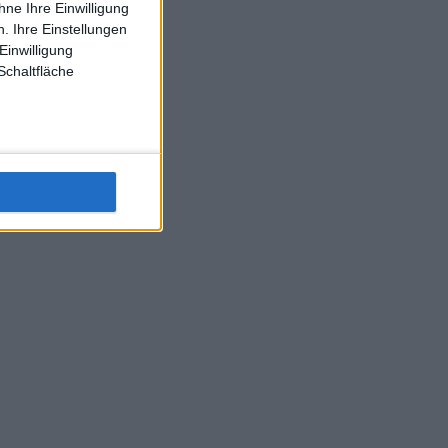
ne Ihre Einwilligung
J-L-Struff wahrscheinlich morge 3 Spiele absolvieren (2.
. Ihre Einstellungen
Einzel 1x Doppel) dank der hervorragenden Unterstützung
Einwilligung
Kommentators für F-A-A
Schaltfläche