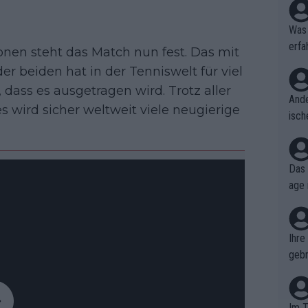
Was 
erfa
onen steht das Match nun fest. Das mit
niss
r beiden hat in der Tenniswelt für viel
, dass es ausgetragen wird. Trotz aller
Ande
s wird sicher weltweit viele neugierige
isch
cht,
Das 
age 
ollt
ben.
Ihre
gebr
ch H
Im T