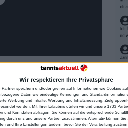
ch a
Ich 
ird 
vers
eine
r in
Jann
em i
merk
eite
Wir respektieren Ihre Privatsphäre
Dopp
t, a
gangenheit unzählige Duelle mit
n si
 Partner speichern und/oder greifen auf Informationen wie Cookies au
Wört
großartiges Drittrunden-Match in
mmen
nbezogene Daten wie eindeutige Kennungen und Standardinformatione
B. C
nt. 
sierte Werbung und Inhalte, Werbung und Inhaltsmessung, Zielgruppen
 Welt die ehemalige US-Open-Siegerin
ause
gesendet werden.
Mit Ihrer Erlaubnis dürfen wir und unsere 1733 Part
ient
Dopp
napp bezwang. Gegen Kyrgios ist es
on v
n und Kenndaten abfragen. Sie können auf die entsprechende Schaltfl
ewon
deutlich größere Herausforderung
mmen
ung durch uns und unsere Partner zuzustimmen. Alternativ können Sie au
Fina
Genr
fen und Ihre Einstellungen ändern, bevor Sie der Verarbeitung zustim
kel 