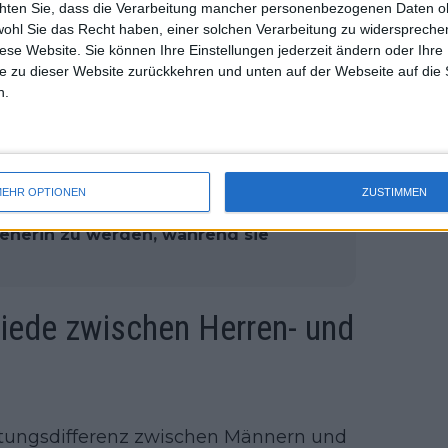
chten Sie, dass die Verarbeitung mancher personenbezogenen Daten oh
uss 
wohl Sie das Recht haben, einer solchen Verarbeitung zu widersprechen
Interesse am Geschehen und will später
mal 
diese Website. Sie können Ihre Einstellungen jederzeit ändern oder Ihre 
des 
sehen, ob beide voll durchziehen, das
e zu dieser Website zurückkehren und unten auf der Webseite auf die 
cht, dass ich alles live schaue, aber ich
n.
nfassung ansehen.“
EHR OPTIONEN
ZUSTIMMEN
zur zweithöchsten britischen
enerin zu werden, während sie
iede zwischen Herren- und
istungsdifferenz zwischen Männern und