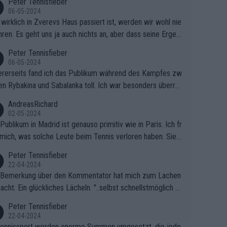
Peter Tennisfieber
06-05-2024
wirklich in Zverevs Haus passiert ist, werden wir wohl nie
hren. Es geht uns ja auch nichts an, aber dass seine Ergeb
e in letzter Zeit gelitten haben, ist ganz klar.
Peter Tennisfieber
06-05-2024
rerseits fand ich das Publikum während des Kampfes zw
en Rybakina und Sabalanka toll. Ich war besonders überras
 wie viele Fans da waren.
AndreasRichard
02-05-2024
Publikum in Madrid ist genauso primitiv wie in Paris. Ich fr
mich, was solche Leute beim Tennis verloren haben. Sie s
en besser zum Fußball gehen, dort sind sie besser aufgeho
Peter Tennisfieber
22-04-2024
 Bemerkung über den Kommentator hat mich zum Lachen
acht. Ein glückliches Lächeln. "..selbst schnellstmöglich na
ause.." 😂🤣🤩
Peter Tennisfieber
22-04-2024
ennissport werden enorme Summen umgesetzt, die jedo