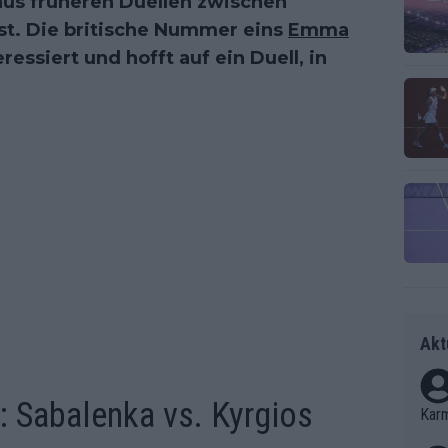
 aus früheren Duellen zwischen
t. Die britische Nummer eins
Emma
essiert und hofft auf ein Duell, in
Akt
i: Sabalenka vs. Kyrgios
Kar