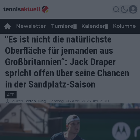
Newsletter
Turniere
Kalender
Kolumnen
▼
▼
"Es ist nicht die natürlichste
Oberfläche für jemanden aus
Großbritannien“: Jack Draper
spricht offen über seine Chancen
in der Sandplatz-Saison
ATP
durch
Stefan Jung
Dienstag, 08 April 2025 um 13:00