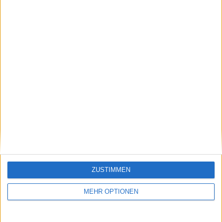
Klatscht
0
Besucher
0
Vorheriger Artikel
Nächster Artikel
ZUSTIMMEN
Alexander Zverev
Die Geburt einer
glaubt, dass Jannik
Dynastie: Rafael
MEHR OPTIONEN
Sinner auch nach
Nadal's erstes
seiner Rückkehr von
Meisterwerk in
der Sperre der Spieler
Monte-Carlo