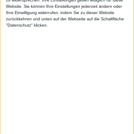
Website. Sie können Ihre Einstellungen jederzeit ändern oder
Ihre Einwilligung widerrufen, indem Sie zu dieser Website
zurückkehren und unten auf der Webseite auf die Schaltfläche
"Datenschutz" klicken.
Die britische Nummer 1 wird in dieser Woche beim
Monte-Carlo Masters antreten. Obwohl Jack Draper
erstmals den Sprung in die Top 10 geschafft hat,
bleibt er mit Blick auf die europäische
Sandplatzsaison vorsichtig. Der Londoner erklärt,
dass der rote Sand nicht zu seinen bevorzugten
Belägen zählt – eine Einschätzung, die viele britische
Spieler teilen.
"Ich denke, es ist nicht die natürlichste Oberfläche
für jemanden aus Großbritannien, aber ich habe das
Gefühl, dass ich sehr effektiv darauf spielen kann“,
sagte Draper in seinem Interview vor dem Turnier in
Monte-Carlo. "Die größte Herausforderung ist, dass