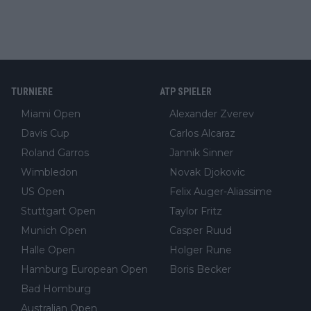
TURNIERE
ATP SPIELER
Miami Open
Alexander Zverev
Davis Cup
Carlos Alcaraz
Roland Garros
Jannik Sinner
Wimbledon
Novak Djokovic
US Open
Felix Auger-Aliassime
Stuttgart Open
Taylor Fritz
Munich Open
Casper Ruud
Halle Open
Holger Rune
Hamburg European Open
Boris Becker
Bad Homburg
Australian Open