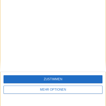
Klatscht
0
Besucher
0
ZUSTIMMEN
Vorheriger Artikel
Nächster Artikel
"Das ist alles so zum
Neue Leidenschaft
MEHR OPTIONEN
Kotzen" -
Emma Raducanus für
Verärgerung über
Tennissport hat ihr
Tommy Pauls
Feuer entfacht
Freundin nach