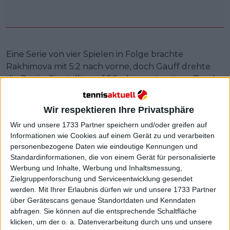
Eine Serie von vier Spielen in Folge brachte
Rakhimova mit 5:2 nach vorne, doch Gauff drehte
die Partie. Sie stellte auf 5:5, ehe zwei weitere Breaks
den Satz in den Tiebreak führten.
Wir respektieren Ihre Privatsphäre
Das Ende war bemerkenswert nervenaufreibend,
doch die 21-Jährige griff auf reichlich Erfahrung und
Wir und unsere 1733 Partner speichern und/oder greifen auf
natürliche Ruhe zurück, um den Sack zuzumachen.
Informationen wie Cookies auf einem Gerät zu und verarbeiten
personenbezogene Daten wie eindeutige Kennungen und
„Ich denke, als die neuen Bälle ins Spiel kamen, gab
Standardinformationen, die von einem Gerät für personalisierte
mir das ein bisschen mehr Lebendigkeit. Und als ich
Werbung und Inhalte, Werbung und Inhaltsmessung,
auf 5:4 herankam, dachte ich: ‚Okay, sie ist jetzt
Zielgruppenforschung und Serviceentwicklung gesendet
wahrscheinlich nervös, vielleicht kriege ich es zu 5:5,‘
werden.
Mit Ihrer Erlaubnis dürfen wir und unsere 1733 Partner
und das habe ich geschafft“, sagte sie bei
Tennis
über Gerätescans genaue Standortdaten und Kenndaten
Channel
.
abfragen. Sie können auf die entsprechende Schaltfläche
klicken, um der o. a. Datenverarbeitung durch uns und unsere