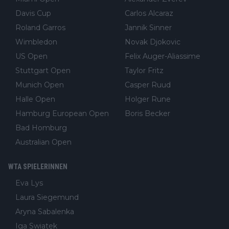
Davis Cup
Carlos Alcaraz
Roland Garros
Jannik Sinner
Wimbledon
Novak Djokovic
US Open
Felix Auger-Aliassime
Stuttgart Open
Taylor Fritz
Munich Open
Casper Ruud
Halle Open
Holger Rune
Hamburg European Open
Boris Becker
Bad Homburg
Australian Open
WTA SPIELERINNEN
Eva Lys
Laura Siegemund
Aryna Sabalenka
Iga Swiatek