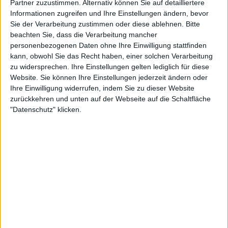
„Als der Tiebreak kam, fühlte ich mich kurioserweise
Partner zuzustimmen. Alternativ können Sie auf detailliertere
richtig entspannt. Es gab enge Punkte und knappe
Informationen zugreifen und Ihre Einstellungen ändern, bevor
Sie der Verarbeitung zustimmen oder diese ablehnen.
Bitte
Entscheidungen, aber es hat Spaß gemacht, das zu
beachten Sie, dass die Verarbeitung mancher
spielen.“
personenbezogenen Daten ohne Ihre Einwilligung stattfinden
kann, obwohl Sie das Recht haben, einer solchen Verarbeitung
Viele Tennisprofis zeigen auf dem Platz ein breites
zu widersprechen. Ihre Einstellungen gelten lediglich für diese
Spektrum an Emotionen. Manche scheuen nicht
Website. Sie können Ihre Einstellungen jederzeit ändern oder
davor zurück, auf der großen Bühne ihre
Ihre Einwilligung widerrufen, indem Sie zu dieser Website
Rohgefühle zu zeigen, andere behalten sie für sich
zurückkehren und unten auf der Webseite auf die Schaltfläche
und wahren eine perfekte Pokerface-Miene. Gauff
"Datenschutz" klicken.
gehört zu jenen, die keine Angst haben, zu zeigen,
was sie wirklich fühlt, und lässt es lieber raus, statt es
zu unterdrücken. Zudem reden viele Spieler
während des Matches mit sich selbst – ob positiv
oder negativ.
Die Amerikanerin ist auf dem Platz ein bisschen von
beidem. „Ehrlich gesagt, von beiden Seiten. An
manchen Tagen bin ich wirklich negativ. Heute war
ich größtenteils positiv, oder selbst wenn ich negativ