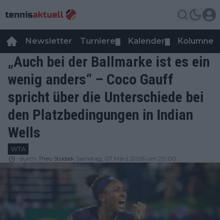
Newsletter
Turniere
Kalender
Kolumnen
▼
▼
„Auch bei der Ballmarke ist es ein
wenig anders“ – Coco Gauff
spricht über die Unterschiede bei
den Platzbedingungen in Indian
Wells
WTA
durch
Theo Stodiek
Samstag, 07 März 2026 um 20:00