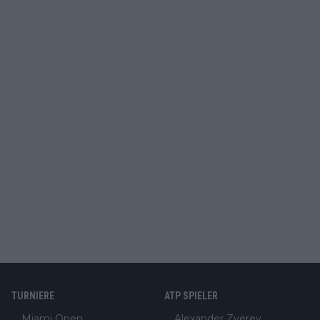
TURNIERE
ATP SPIELER
Miami Open
Alexander Zverev