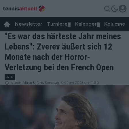
Newsletter
Turniere
Kalender
Kolumnen
▼
▼
"Es war das härteste Jahr meines
Lebens": Zverev äußert sich 12
Monate nach der Horror-
Verletzung bei den French Open
ATP
durch
Alfred Ulferts
Sonntag, 04 Juni 2023 um 11:30