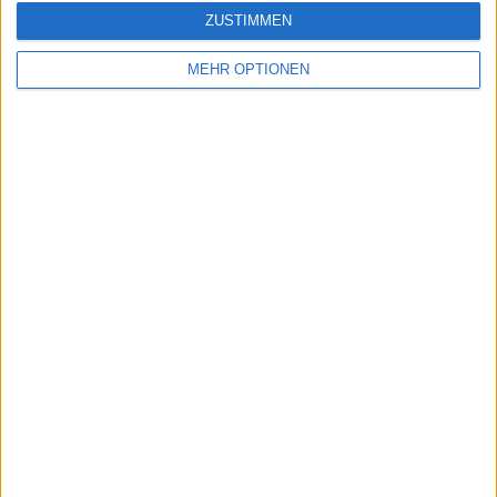
ZUSTIMMEN
Vorheriger Artikel
Nächster Artikel
MEHR OPTIONEN
Zverev gewinnt
"Sie urteilen einfach
Marathon gegen
darüber, dass es ein
Tiafoe in Paris
beschissenes Spiel
sein wird": Jabeur
glaubt, dass es an der
Zeit ist, die
Perspektive zu
ändern, da die Tickets
für Frauenspiele
weiterverkauft
werden