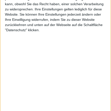
definitiv das härteste Jahr meines Lebens, das steht
kann, obwohl Sie das Recht haben, einer solchen Verarbeitung
fest. Ich betreibe den Sport nicht wegen des Geldes,
zu widersprechen. Ihre Einstellungen gelten lediglich für diese
Website. Sie können Ihre Einstellungen jederzeit ändern oder
nicht wegen des Ruhmes, nicht wegen irgendetwas
Ihre Einwilligung widerrufen, indem Sie zu dieser Website
anderem, sondern wegen des reinen Sports. Ich
zurückkehren und unten auf der Webseite auf die Schaltfläche
liebe ihn. Ich liebe den Wettbewerb; ich liebe es, vor
"Datenschutz" klicken.
euch zu spielen."
Weiterlesen
2023 French Open Roland Garros
ATP und WTA Preisgeld (49,6
Million) und Punkteaufteilung
Zverev erklärte weiter, dass er froh ist, wieder auf
Chatrier zu spielen, nachdem er sich in den
Momenten nach der Verletzung gefragt hatte, ob er
jemals wieder spielen wird:
"Ich liebe Tennis mehr als alles andere auf der Welt.