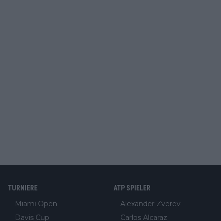
TURNIERE
ATP SPIELER
Miami Open
Alexander Zverev
Davis Cup
Carlos Alcaraz