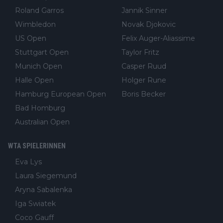
Roland Garros
Jannik Sinner
Wimbledon
Novak Djokovic
US Open
Felix Auger-Aliassime
Stuttgart Open
Taylor Fritz
Munich Open
Casper Ruud
Halle Open
Holger Rune
Hamburg European Open
Boris Becker
Bad Homburg
Australian Open
WTA SPIELERINNEN
Eva Lys
Laura Siegemund
Aryna Sabalenka
Iga Swiatek
Coco Gauff