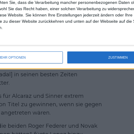
fi Mardy Fish fragte in den sozialen
chten Sie, dass die Verarbeitung mancher personenbezogenen Daten oh
uss 
wohl Sie das Recht haben, einer solchen Verarbeitung zu widersprechen
ranglistenerste Jannik Sinner gegen
mal 
diese Website. Sie können Ihre Einstellungen jederzeit ändern oder Ihre 
des 
Djokovic
in ihren besten Zeiten
e zu dieser Website zurückkehren und unten auf der Webseite auf die 
araufhin antwortete der dreimalige
n.
 und erklärte, dass das junge Duo bei
ätte, wenn es gegen Nadal angetreten
EHR OPTIONEN
ZUSTIMMEN
t, dass sie [Carlos Alcaraz/Jannik
adal] in seinen besten Zeiten
ter.
s für Alcaraz und Sinner extrem
n Titel zu gewinnen, wenn sie gegen
 angetreten wären.
 die beiden Roger Federer und Novak