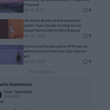
Prognosen
0
Apr 12, 16:13
„Wir werden Madrid und Rom gemeinsam
spielen“: Diana Shnaider bestätigt erneute
Doppel-Partnerschaft mit Mirra Andreeva
0
Apr 20, 16:30
Tschechische Republik peilt die WTA Finals an,
während das Event Riad nach 2026 verlassen
wird
0
Apr 20, 15:00
Mehr Artikel
uelle Kommentare
Peter Tennisfieber
27-06-2024
ma!