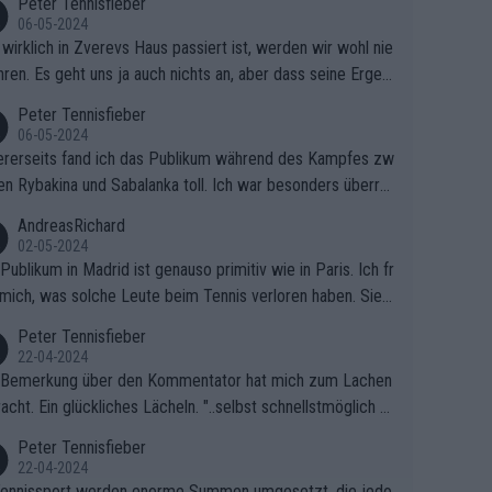
Peter Tennisfieber
06-05-2024
wirklich in Zverevs Haus passiert ist, werden wir wohl nie
hren. Es geht uns ja auch nichts an, aber dass seine Ergeb
e in letzter Zeit gelitten haben, ist ganz klar.
Peter Tennisfieber
06-05-2024
rerseits fand ich das Publikum während des Kampfes zw
en Rybakina und Sabalanka toll. Ich war besonders überras
 wie viele Fans da waren.
AndreasRichard
02-05-2024
Publikum in Madrid ist genauso primitiv wie in Paris. Ich fr
mich, was solche Leute beim Tennis verloren haben. Sie s
en besser zum Fußball gehen, dort sind sie besser aufgeho
Peter Tennisfieber
22-04-2024
 Bemerkung über den Kommentator hat mich zum Lachen
acht. Ein glückliches Lächeln. "..selbst schnellstmöglich na
ause.." 😂🤣🤩
Peter Tennisfieber
22-04-2024
ennissport werden enorme Summen umgesetzt, die jedo