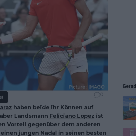
Gerad
0
e!
caraz
haben beide ihr Können auf
, aber Landsmann
Feliciano Lopez
ist
ßen Vorteil gegenüber dem anderen
 einen jungen Nadal in seinen besten