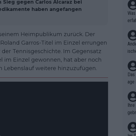
 Sieg gegen Carlos Alcaraz bei
 Medikamente haben angefangen
Was 
erfa
niss
 seinem Heimpublikum zurück. Der
 Roland Garros-Titel im Einzel errungen
Ande
r der Tennisgeschichte. Im Gegensatz
isch
cht,
el im Einzel gewonnen, hat aber noch
n Lebenslauf weitere hinzuzufügen.
Das 
age 
ollt
ben.
Ihre
gebr
ch H
Im T