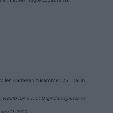
en hätten", fügte Lopez hinzu.
ollen Karrieren zusammen 35 Titel in
hey would have won 0
@rolandgarros
vs
ary 21, 2025