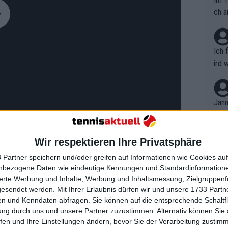
ch a
Ich 
ird 
vers
eine
r in
Jann
em i
merk
eite
Wir respektieren Ihre Privatsphäre
Dopp
t, a
n si
 Partner speichern und/oder greifen auf Informationen wie Cookies au
Wört
mmen
nbezogene Daten wie eindeutige Kennungen und Standardinformatione
klassiger Nadal jedes Mal
B. C
nt. 
sierte Werbung und Inhalte, Werbung und Inhaltsmessung, Zielgruppen
ause
gesendet werden.
Mit Ihrer Erlaubnis dürfen wir und unsere 1733 Part
ient
Dopp
on v
n und Kenndaten abfragen. Sie können auf die entsprechende Schaltfl
ewon
mmen
ung durch uns und unsere Partner zuzustimmen. Alternativ können Sie au
Fina
Genr
fen und Ihre Einstellungen ändern, bevor Sie der Verarbeitung zustim
kel 