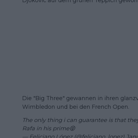
Djokovic auf dem grünen Teppich gewonn
Die "Big Three" gewannen in ihren glanzv
Wimbledon und bei den French Open.
The only thing i can guarantee is that t
Rafa in his prime😝
— Feliciano López (@feliciano_lopez)
Janu