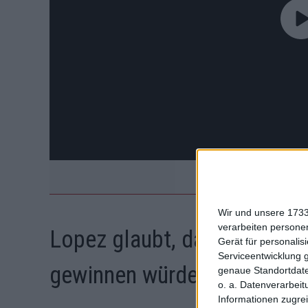
Wir und unsere 1733
verarbeiten persone
Lopez glaubt, dass ein erst
Gerät für personali
Serviceentwicklung 
gewinnen würde
genaue Standortdate
o. a. Datenverarbeit
Informationen zugrei