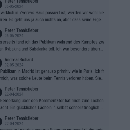
Peter Tennisfieber
06-05-2024
wirklich in Zverevs Haus passiert ist, werden wir wohl nie
hren. Es geht uns ja auch nichts an, aber dass seine Ergeb
e in letzter Zeit gelitten haben, ist ganz klar.
Peter Tennisfieber
06-05-2024
rerseits fand ich das Publikum während des Kampfes zw
en Rybakina und Sabalanka toll. Ich war besonders überras
 wie viele Fans da waren.
AndreasRichard
02-05-2024
Publikum in Madrid ist genauso primitiv wie in Paris. Ich fr
mich, was solche Leute beim Tennis verloren haben. Sie s
en besser zum Fußball gehen, dort sind sie besser aufgeho
Peter Tennisfieber
22-04-2024
 Bemerkung über den Kommentator hat mich zum Lachen
acht. Ein glückliches Lächeln. "..selbst schnellstmöglich na
ause.." 😂🤣🤩
Peter Tennisfieber
22-04-2024
ennissport werden enorme Summen umgesetzt, die jedo