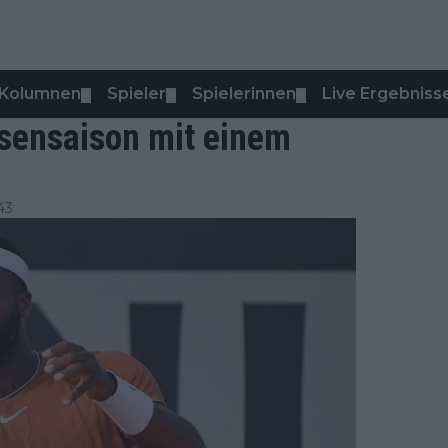
Kolumnen
Spieler
Spielerinnen
Live Ergebniss
▼
▼
▼
asensaison mit einem
43