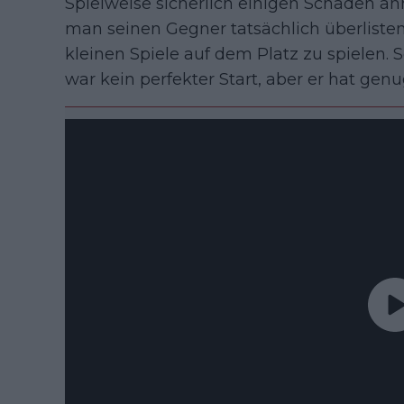
Spielweise sicherlich einigen Schaden anr
man seinen Gegner tatsächlich überlisten 
kleinen Spiele auf dem Platz zu spielen. 
war kein perfekter Start, aber er hat genu