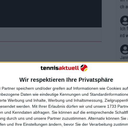
ch a
Ich 
ird 
vers
eine
r in
Jann
em i
merk
nd Punkteaufteilung mit 718.410
eite
Wir respektieren Ihre Privatsphäre
Dopp
t, a
n si
 Partner speichern und/oder greifen auf Informationen wie Cookies au
Wört
mmen
nbezogene Daten wie eindeutige Kennungen und Standardinformatione
B. C
ich seine Plätze ein wenig auszusuchen,
nt. 
sierte Werbung und Inhalte, Werbung und Inhaltsmessung, Zielgruppen
ause
er eine sehr gute Fähigkeit. Wimbledon
gesendet werden.
Mit Ihrer Erlaubnis dürfen wir und unsere 1733 Part
ient
Dopp
on v
n und Kenndaten abfragen. Sie können auf die entsprechende Schaltfl
ewon
er die US Open schon. Jede
mmen
ung durch uns und unsere Partner zuzustimmen. Alternativ können Sie au
Fina
eg dorthin würde ihm in dieser
Genr
fen und Ihre Einstellungen ändern, bevor Sie der Verarbeitung zustim
kel 