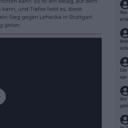
ichten kann. Es ist ein Belag, auf dem
kann, und Tiafoe liebt es, diese
Was 
Sein Sieg gegen Lehecka in Stuttgart
erfa
g getan.
niss
Ande
isch
cht,
Das 
age 
ollt
ben.
Ihre
gebr
ch H
Im T