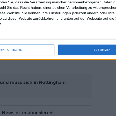
e gute Rasensaison anstrebt.
chten Sie, dass die Verarbeitung mancher personenbezogenen Daten oh
uss 
wohl Sie das Recht haben, einer solchen Verarbeitung zu widersprechen
mal 
emlich einfache Angelegenheit. Im
diese Website. Sie können Ihre Einstellungen jederzeit ändern oder Ihre 
des 
e zu dieser Website zurückkehren und unten auf der Webseite auf die 
em Aufschlag, es gab nur einen
n.
ebreak wurde vom Amerikaner etwas
n. Der zweite Satz war etwas einfacher,
, Lehecka zu breaken und den Satz mit
as holprig mit einigen Unentschieden
EHR OPTIONEN
ZUSTIMMEN
 und muss sich in Nottingham
l-Newsletter abonnieren!