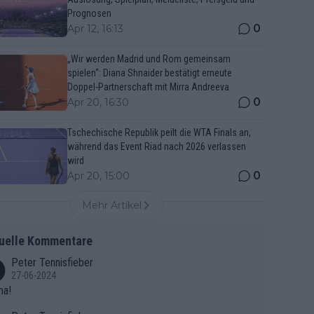
Prognosen
0
Apr 12, 16:13
„Wir werden Madrid und Rom gemeinsam
spielen“: Diana Shnaider bestätigt erneute
Doppel-Partnerschaft mit Mirra Andreeva
0
Apr 20, 16:30
Tschechische Republik peilt die WTA Finals an,
während das Event Riad nach 2026 verlassen
wird
0
Apr 20, 15:00
Mehr Artikel
uelle Kommentare
Peter Tennisfieber
27-06-2024
ma!