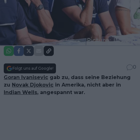
0
Folgt uns auf Google!
Goran Ivanisevic
gab zu, dass seine Beziehung
zu
Novak Djokovic
in Amerika, nicht aber in
Indian Wells
, angespannt war.