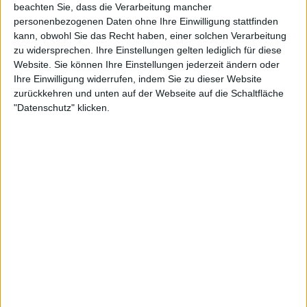
beachten Sie, dass die Verarbeitung mancher
personenbezogenen Daten ohne Ihre Einwilligung stattfinden
kann, obwohl Sie das Recht haben, einer solchen Verarbeitung
zu widersprechen. Ihre Einstellungen gelten lediglich für diese
Weiterlesen
Website. Sie können Ihre Einstellungen jederzeit ändern oder
Ihre Einwilligung widerrufen, indem Sie zu dieser Website
"Größter Bösewicht der Welt"
zurückkehren und unten auf der Webseite auf die Schaltfläche
Novak Djokovic wird zu Unrecht
"Datenschutz" klicken.
wahrgenommen, gibt Goran
Ivanisevic zu
"Wir gingen dann nach Amerika, und es versteht sich
von selbst, dass wir dort einen unglaublichen Lauf
hatten - das Endspiel gegen Alcaraz in Cincinnati, der
Sieg bei den US Open; aber das war der Zeitpunkt,
an dem ich wirklich zu spüren begann, dass das
Ende nah war."