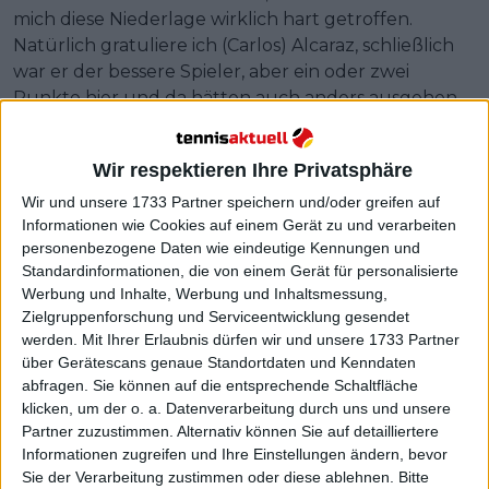
mich diese Niederlage wirklich hart getroffen.
Natürlich gratuliere ich (Carlos) Alcaraz, schließlich
war er der bessere Spieler, aber ein oder zwei
Punkte hier und da hätten auch anders ausgehen
können."
Wir respektieren Ihre Privatsphäre
Wir und unsere 1733 Partner speichern und/oder greifen auf
Informationen wie Cookies auf einem Gerät zu und verarbeiten
personenbezogene Daten wie eindeutige Kennungen und
Standardinformationen, die von einem Gerät für personalisierte
Werbung und Inhalte, Werbung und Inhaltsmessung,
Zielgruppenforschung und Serviceentwicklung gesendet
werden.
Mit Ihrer Erlaubnis dürfen wir und unsere 1733 Partner
über Gerätescans genaue Standortdaten und Kenndaten
abfragen. Sie können auf die entsprechende Schaltfläche
klicken, um der o. a. Datenverarbeitung durch uns und unsere
Partner zuzustimmen. Alternativ können Sie auf detailliertere
Informationen zugreifen und Ihre Einstellungen ändern, bevor
Sie der Verarbeitung zustimmen oder diese ablehnen.
Bitte