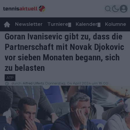
Newsletter
Turniere
Kalender
Kolumnen
▼
▼
Goran Ivanisevic gibt zu, dass die
Partnerschaft mit Novak Djokovic
vor sieben Monaten begann, sich
zu belasten
ATP
durch
Alfred Ulferts
Donnerstag, 04 April 2024 um 18:00