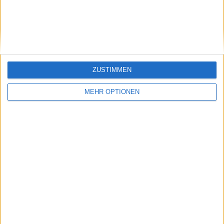
Klatscht
0
Besucher
0
ZUSTIMMEN
MEHR OPTIONEN
Vorheriger Artikel
Nächster Artikel
"Ich habe aufgehört,
OFFIZIELL: Rafa Nadal
mich mit dem Spieler
wird nicht am Masters
zu vergleichen, der
1000 in Monte Carlo
ich früher war":
teilnehmen
Dominic Thiem