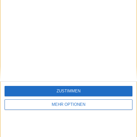
Vorheriger Artikel
Nächster Artikel
Alex de Minaur wird
Andy Murray sollte
von seiner Freundin
seine Karriere
Katie Boulter nach
beenden, "wenn er
einer flippigen
entscheidet, dass es
Tanzeinlage beim
an der Zeit ist", so Billie
ZUSTIMMEN
Ultimate Tennis
Jean King, die sich
Showdown spielerisch
zuletzt um die
MEHR OPTIONEN
verstoßen
ehemalige
Weltnummer 1
scharte