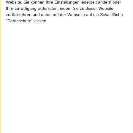
Website. Sie können Ihre Einstellungen jederzeit ändern oder
Ihre Einwilligung widerrufen, indem Sie zu dieser Website
zurückkehren und unten auf der Webseite auf die Schaltfläche
"Datenschutz" klicken.
Es scheint auch, dass das Team des von
Patrick
Mouratoglou
geleiteten Konzepts ihm nicht böse ist.
Sie sagten, dass sie ihn beim nächsten Mal
wiedersehen würden, was zeigt, dass die Tür für eine
Rückkehr offen ist, obwohl er einen der leitenden
Mitarbeiter, die an der Durchführung der
Veranstaltung beteiligt waren, verletzt hat. Pouille
wird gegen
Benoit Paire
antreten. Für die Fans war