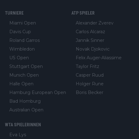
TURNIERE
ATP SPIELER
Miami Open
Alexander Zverev
Davis Cup
Carlos Alcaraz
Roland Garros
Jannik Sinner
Wimbledon
Novak Djokovic
US Open
Felix Auger-Aliassime
Stuttgart Open
Taylor Fritz
Munich Open
Casper Ruud
Halle Open
Holger Rune
Hamburg European Open
Boris Becker
Bad Homburg
Australian Open
WTA SPIELERINNEN
Eva Lys