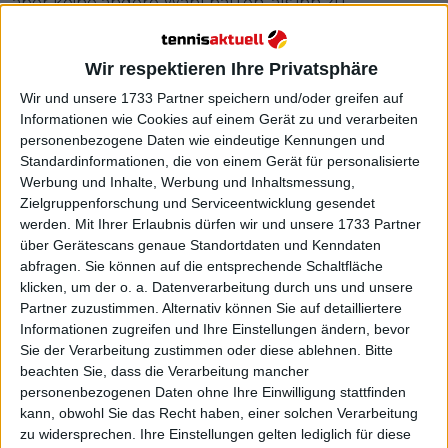
aber keine andere Wahl hatten, als ihn zu
disqualifizieren, was bedeutete, dass sein
französischer Landsmann seinen Platz einnahm. Er
Wir respektieren Ihre Privatsphäre
akzeptierte seine Disqualifikation von dort aus, als
der Hauch des Mysteriums zu Ende war.
Wir und unsere 1733 Partner speichern und/oder greifen auf
Informationen wie Cookies auf einem Gerät zu und verarbeiten
Weiterlesen
personenbezogene Daten wie eindeutige Kennungen und
Standardinformationen, die von einem Gerät für personalisierte
Werbung und Inhalte, Werbung und Inhaltsmessung,
Gael Monfils wird bizarrerweise
Zielgruppenforschung und Serviceentwicklung gesendet
vom Turnier disqualifiziert, Lucas
werden.
Mit Ihrer Erlaubnis dürfen wir und unsere 1733 Partner
Pouille ersetzt seinen
über Gerätescans genaue Standortdaten und Kenndaten
Landsmann beim Ultimate Tennis
abfragen. Sie können auf die entsprechende Schaltfläche
Showdown in Oslo
klicken, um der o. a. Datenverarbeitung durch uns und unsere
Partner zuzustimmen. Alternativ können Sie auf detailliertere
Informationen zugreifen und Ihre Einstellungen ändern, bevor
Sie der Verarbeitung zustimmen oder diese ablehnen.
Bitte
beachten Sie, dass die Verarbeitung mancher
personenbezogenen Daten ohne Ihre Einwilligung stattfinden
kann, obwohl Sie das Recht haben, einer solchen Verarbeitung
zu widersprechen. Ihre Einstellungen gelten lediglich für diese