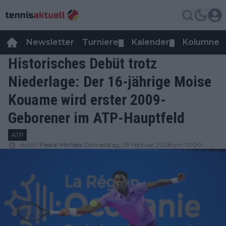
Newsletter
Turniere
Kalender
Kolumnen
▼
▼
Historisches Debüt trotz
Niederlage: Der 16-jährige Moise
Kouame wird erster 2009-
Geborener im ATP-Hauptfeld
ATP
durch
Pascal Michiels
Donnerstag, 05 Februar 2026 um 10:00