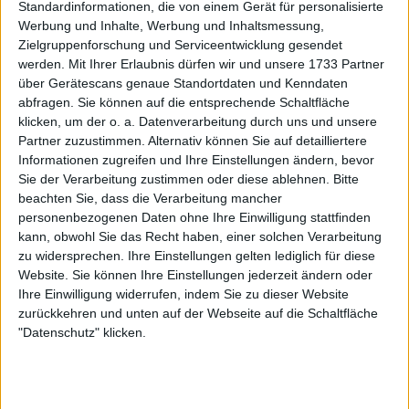
Standardinformationen, die von einem Gerät für personalisierte
Werbung und Inhalte, Werbung und Inhaltsmessung,
Zielgruppenforschung und Serviceentwicklung gesendet
werden.
Mit Ihrer Erlaubnis dürfen wir und unsere 1733 Partner
über Gerätescans genaue Standortdaten und Kenndaten
abfragen. Sie können auf die entsprechende Schaltfläche
klicken, um der o. a. Datenverarbeitung durch uns und unsere
Partner zuzustimmen. Alternativ können Sie auf detailliertere
Informationen zugreifen und Ihre Einstellungen ändern, bevor
Sie der Verarbeitung zustimmen oder diese ablehnen.
Bitte
beachten Sie, dass die Verarbeitung mancher
personenbezogenen Daten ohne Ihre Einwilligung stattfinden
Für Kouame bedeutete das Match ungeachtet des
kann, obwohl Sie das Recht haben, einer solchen Verarbeitung
Resultats einen bedeutenden Meilenstein. Über die
zu widersprechen. Ihre Einstellungen gelten lediglich für diese
Qualifikation ins Hauptfeld gelangt, bestritt der
Website. Sie können Ihre Einstellungen jederzeit ändern oder
Teenager sein erstes ATP-Hauptfeldmatch gegen
Ihre Einwilligung widerrufen, indem Sie zu dieser Website
einen Top-100-Gegner. Mit erst 16 Jahren und
zurückkehren und unten auf der Webseite auf die Schaltfläche
außerhalb der Top 500 der Welt rangiert, hatte er
"Datenschutz" klicken.
bereits Turniergeschichte geschrieben, als erster
Spieler seiner Generation ein ATP-Hauptfeld zu
erreichen.