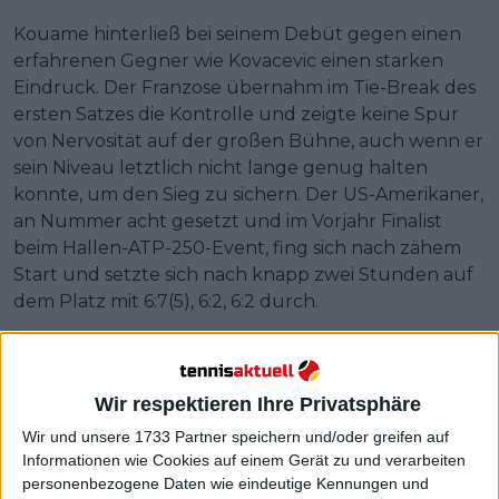
Kouame hinterließ bei seinem Debüt gegen einen
erfahrenen Gegner wie Kovacevic einen starken
Eindruck. Der Franzose übernahm im Tie-Break des
ersten Satzes die Kontrolle und zeigte keine Spur
von Nervosität auf der großen Bühne, auch wenn er
sein Niveau letztlich nicht lange genug halten
konnte, um den Sieg zu sichern. Der US-Amerikaner,
an Nummer acht gesetzt und im Vorjahr Finalist
beim Hallen-ATP-250-Event, fing sich nach zähem
Start und setzte sich nach knapp zwei Stunden auf
dem Platz mit 6:7(5), 6:2, 6:2 durch.
Wir respektieren Ihre Privatsphäre
Wir und unsere 1733 Partner speichern und/oder greifen auf
Informationen wie Cookies auf einem Gerät zu und verarbeiten
personenbezogene Daten wie eindeutige Kennungen und