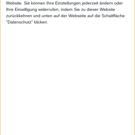
Red Bull Bassline: Alexander
Website. Sie können Ihre Einstellungen jederzeit ändern oder
Zverev kann seinen Titel
Ihre Einwilligung widerrufen, indem Sie zu dieser Website
verteidigen
zurückkehren und unten auf der Webseite auf die Schaltfläche
"Datenschutz" klicken.
Sechs Athleten werden in zwei Dreiergruppen
aufgeteilt und spielen in einem Rundenturnier. Die
beiden Gruppensieger treten im Finale
gegeneinander an. Rune war triumphierend und
lobte das Format anschließend.
"Es hat mir sehr viel Spaß gemacht, bei diesem Red
Bull Event zu spielen, ich habe jeden Moment
genossen und ich habe mich sehr gefreut, die Saison
so zu beginnen." sagte Rune nach dem Spiel.
Auch Matteo Berrettini zeigte sich begeistert: "Es ist
ein cooles Format, ich denke, es ist gut, es zu
mischen, wir spielen immer nach den gleichen
Regeln."