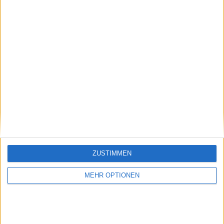
Vorheriger Artikel
Nächster Artikel
"Er weiß einfach nicht,
Nick Kyrgios zweifelt an
wie man aufhört und
der Teilnahme an den
sich wie ein
Australian Open 2025
Erwachsener verhält":
nach
ZUSTIMMEN
Nick Kyrgios unter
Verletzungsnachrichten
Beschuss für
und einem
öffentlichen
ungewollten Start in
MEHR OPTIONEN
Seitenhieb auf Cruz
sein Comeback
Hewitt und Jannik
Sinner