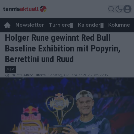
Newsletter
Turniere
Kalender
Kolumnen
▼
▼
Holger Rune gewinnt Red Bull
Baseline Exhibition mit Popyrin,
Berrettini und Ruud
ATP
durch
Alfred Ulferts
Dienstag, 07 Januar 2025 um 22:15