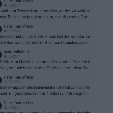
Peter Tennisfieber
06-05-2024
wirklich in Zverevs Haus passiert ist, werden wir wohl nie
hren. Es geht uns ja auch nichts an, aber dass seine Ergeb
e in letzter Zeit gelitten haben, ist ganz klar.
Peter Tennisfieber
06-05-2024
rerseits fand ich das Publikum während des Kampfes zw
en Rybakina und Sabalanka toll. Ich war besonders überras
 wie viele Fans da waren.
AndreasRichard
02-05-2024
Publikum in Madrid ist genauso primitiv wie in Paris. Ich fr
mich, was solche Leute beim Tennis verloren haben. Sie s
en besser zum Fußball gehen, dort sind sie besser aufgeho
Peter Tennisfieber
22-04-2024
 Bemerkung über den Kommentator hat mich zum Lachen
acht. Ein glückliches Lächeln. "..selbst schnellstmöglich na
ause.." 😂🤣🤩
Peter Tennisfieber
22-04-2024
ennissport werden enorme Summen umgesetzt, die jedo