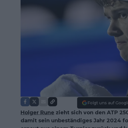
Folgt uns auf Googl
Holger Rune
zieht sich von den ATP 25
damit sein unbeständiges Jahr 2024 for