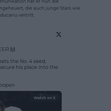
unikation hat er nun die
geheuert, die auch junge Stars wie
ucanu vertritt.
ER 🙌

ts the No. 4 seed, 
secure his place into the 
oopen
Watch on X