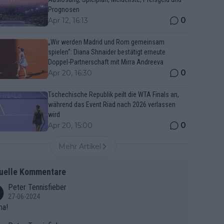
Prognosen
0
Apr 12, 16:13
„Wir werden Madrid und Rom gemeinsam
spielen“: Diana Shnaider bestätigt erneute
Doppel-Partnerschaft mit Mirra Andreeva
0
Apr 20, 16:30
Tschechische Republik peilt die WTA Finals an,
während das Event Riad nach 2026 verlassen
wird
0
Apr 20, 15:00
Mehr Artikel
uelle Kommentare
Peter Tennisfieber
27-06-2024
ma!