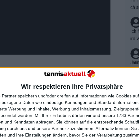
ch a
Ich 
ird 
vers
eine
r in
Jann
em i
merk
eite
Wir respektieren Ihre Privatsphäre
Dopp
t, a
n si
 Partner speichern und/oder greifen auf Informationen wie Cookies au
Wört
hier aus macht": Die
mmen
nbezogene Daten wie eindeutige Kennungen und Standardinformatione
B. C
Rune ist rätselhaft und schreit
nt. 
sierte Werbung und Inhalte, Werbung und Inhaltsmessung, Zielgruppen
ause
gesendet werden.
Mit Ihrer Erlaubnis dürfen wir und unsere 1733 Part
agt Andy Roddick
ient
Dopp
on v
n und Kenndaten abfragen. Sie können auf die entsprechende Schaltfl
ewon
mmen
ung durch uns und unsere Partner zuzustimmen. Alternativ können Sie au
Fina
Genr
fen und Ihre Einstellungen ändern, bevor Sie der Verarbeitung zustim
kel 