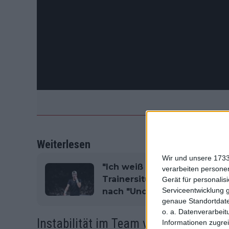
Weiterlesen
Wir und unsere 1733
"Ich weiß nicht, was er von 
verarbeiten persone
Trainersituation von Holger 
Gerät für personali
Serviceentwicklung 
nach "Unorganisiertheit", s
genaue Standortdate
o. a. Datenverarbeit
Instabilität im Team von Rune
Informationen zugrei