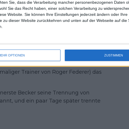
chten Sie, dass die Verarbeitung mancher personenbezogenen Daten oh
uss 
wohl Sie das Recht haben, einer solchen Verarbeitung zu widersprechen
en Monaten Schwierigkeiten, Stabilität
mal 
diese Website. Sie können Ihre Einstellungen jederzeit ändern oder Ihre 
des 
ne machte 2022 einen Qualitätssprung,
e zu dieser Website zurückkehren und unten auf der Webseite auf die 
 zusammenzuarbeiten, und gewann nur
n.
en ersten Masters-1000-Titel.
nte er sich jedoch Monate später von
ten sieben Spielen sechs Niederlagen
EHR OPTIONEN
ZUSTIMMEN
lte Rune Boris Becker ins Team und
maliger Trainer von Roger Federer) das
enerste Becker seine Trennung von
nnt, und ein paar Tage später trennte