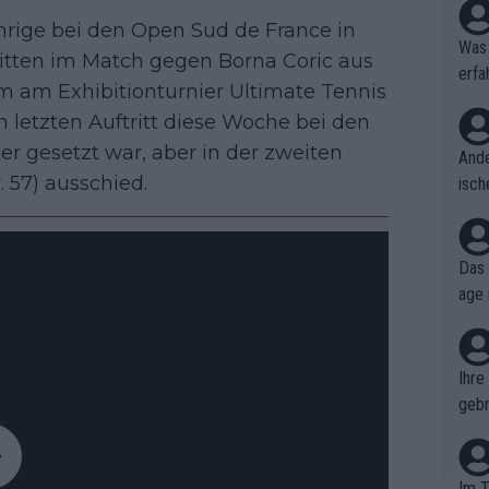
hrige bei den Open Sud de France in
Was 
mitten im Match gegen Borna Coric aus
erfa
 um am Exhibitionturnier Ultimate Tennis
niss
letzten Auftritt diese Woche bei den
tter gesetzt war, aber in der zweiten
Ande
 57) ausschied.
isch
cht,
Das 
age 
ollt
ben.
Ihre
gebr
ch H
Im T