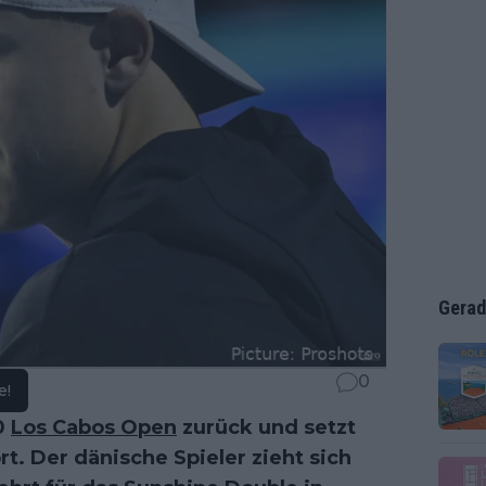
Gerad
0
e!
0
Los Cabos Open
zurück und setzt
t. Der dänische Spieler zieht sich