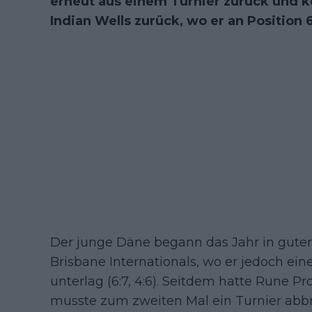
erneut aus einem Turnier zurück und k
Indian Wells zurück, wo er an Position 6
Der junge Däne begann das Jahr in guter
Brisbane Internationals, wo er jedoch ein
unterlag (6:7, 4:6). Seitdem hatte Rune P
musste zum zweiten Mal ein Turnier abb