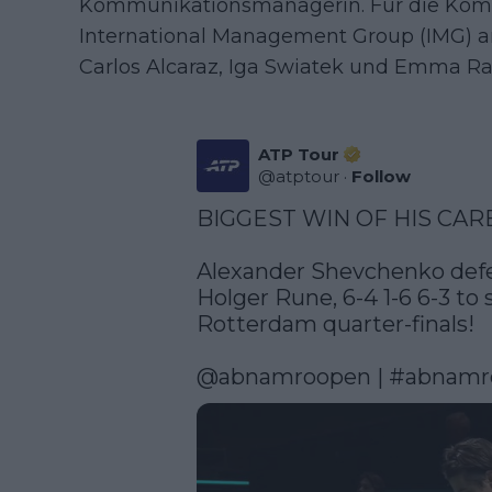
Kommunikationsmanagerin. Für die Komm
International Management Group (IMG) an
Carlos Alcaraz, Iga Swiatek und Emma Rad
ATP Tour
@
atptour
·
Follow
BIGGEST WIN OF HIS CARE
Alexander Shevchenko defea
Holger Rune, 6-4 1-6 6-3 to 
Rotterdam quarter-finals!

@abnamroopen
 | 
#abnamr