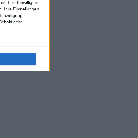
ne Ihre Einwilligung
J-L-Struff wahrscheinlich morge 3 Spiele absolvieren (2.
. Ihre Einstellungen
Einzel 1x Doppel) dank der hervorragenden Unterstützung
Einwilligung
Kommentators für F-A-A
Schaltfläche