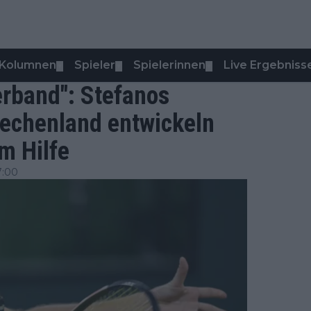
Kolumnen
Spieler
Spielerinnen
Live Ergebniss
▼
▼
▼
erband": Stefanos
riechenland entwickeln
m Hilfe
7:00