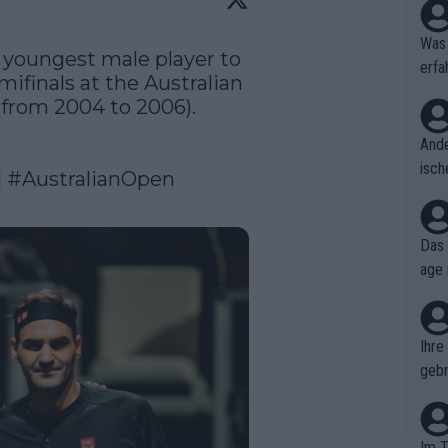
Was 
e youngest male player to 
erfa
ifinals at the Australian 
niss
from 2004 to 2006). 
Ande
isch
 
#AustralianOpen
cht,
Das 
age 
ollt
ben.
Ihre
gebr
ch H
Im T