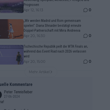
Prognosen
0
Apr 12, 16:13
„Wir werden Madrid und Rom gemeinsam
spielen“: Diana Shnaider bestätigt erneute
Doppel-Partnerschaft mit Mirra Andreeva
0
Apr 20, 16:30
Tschechische Republik peilt die WTA Finals an,
während das Event Riad nach 2026 verlassen
wird
0
Apr 20, 15:00
Mehr Artikel
uelle Kommentare
Peter Tennisfieber
27-06-2024
ma!