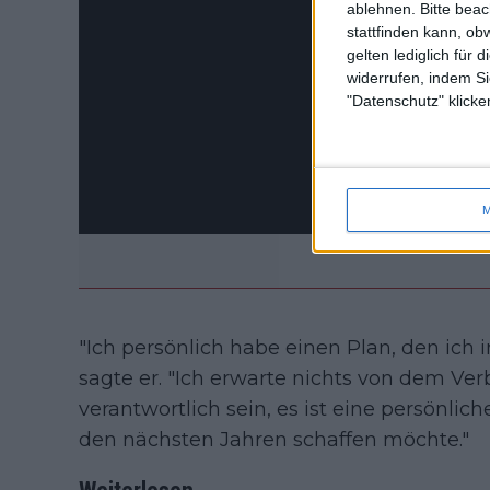
ablehnen.
Bitte bea
stattfinden kann, ob
gelten lediglich für 
widerrufen, indem Si
"Datenschutz" klicke
M
"Ich persönlich habe einen Plan, den ich
sagte er. "Ich erwarte nichts von dem Ver
verantwortlich sein, es ist eine persönlic
den nächsten Jahren schaffen möchte."