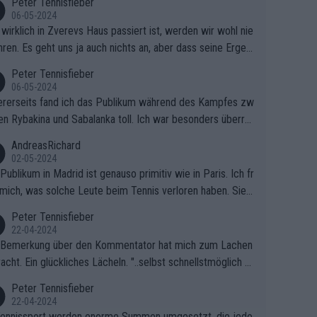
Peter Tennisfieber
06-05-2024
wirklich in Zverevs Haus passiert ist, werden wir wohl nie
hren. Es geht uns ja auch nichts an, aber dass seine Ergeb
e in letzter Zeit gelitten haben, ist ganz klar.
Peter Tennisfieber
06-05-2024
rerseits fand ich das Publikum während des Kampfes zw
en Rybakina und Sabalanka toll. Ich war besonders überras
 wie viele Fans da waren.
AndreasRichard
02-05-2024
Publikum in Madrid ist genauso primitiv wie in Paris. Ich fr
mich, was solche Leute beim Tennis verloren haben. Sie s
en besser zum Fußball gehen, dort sind sie besser aufgeho
Peter Tennisfieber
22-04-2024
 Bemerkung über den Kommentator hat mich zum Lachen
acht. Ein glückliches Lächeln. "..selbst schnellstmöglich na
ause.." 😂🤣🤩
Peter Tennisfieber
22-04-2024
ennissport werden enorme Summen umgesetzt, die jedo