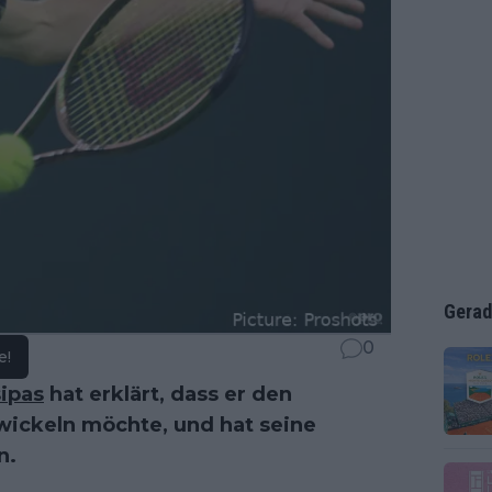
Gerad
0
e!
sipas
hat erklärt, dass er den
wickeln möchte, und hat seine
n.