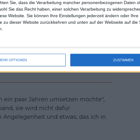
chten Sie, dass die Verarbeitung mancher personenbezogenen Daten oh
uss 
wohl Sie das Recht haben, einer solchen Verarbeitung zu widersprechen
mal 
diese Website. Sie können Ihre Einstellungen jederzeit ändern oder Ihre 
des 
e zu dieser Website zurückkehren und unten auf der Webseite auf die 
n.
EHR OPTIONEN
ZUSTIMMEN
 in ein paar Jahren umsetzen möchte",
band, sie wird nicht dafür
he Angelegenheit und etwas, das ich in