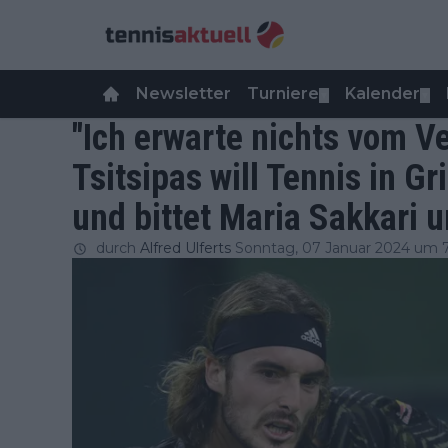
Newsletter
Turniere
Kalender
▼
▼
"Ich erwarte nichts vom V
Tsitsipas will Tennis in G
und bittet Maria Sakkari u
durch
Alfred Ulferts
Sonntag, 07 Januar 2024 um 