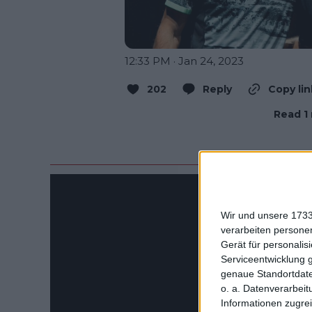
12:33 PM · Jan 24, 2023
202
Reply
Copy lin
Read 1 
Wir und unsere 1733
verarbeiten persone
Gerät für personali
Serviceentwicklung 
genaue Standortdate
o. a. Datenverarbeit
Informationen zugrei