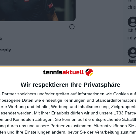
ch a
Ich 
ird 
k
vers
reply
eine
r in
Jann
em i
merk
eite
Wir respektieren Ihre Privatsphäre
Dopp
t, a
n si
 Partner speichern und/oder greifen auf Informationen wie Cookies au
Wört
mmen
nbezogene Daten wie eindeutige Kennungen und Standardinformatione
B. C
nt. 
sierte Werbung und Inhalte, Werbung und Inhaltsmessung, Zielgruppen
ause
gesendet werden.
Mit Ihrer Erlaubnis dürfen wir und unsere 1733 Part
ient
Dopp
on v
n und Kenndaten abfragen. Sie können auf die entsprechende Schaltfl
ewon
mmen
ung durch uns und unsere Partner zuzustimmen. Alternativ können Sie au
Fina
Genr
fen und Ihre Einstellungen ändern, bevor Sie der Verarbeitung zustim
kel 