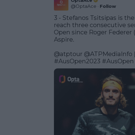
OptaAce
@
OptaAce
·
Follow
3 - Stefanos Tsitsipas is th
reach three consecutive sem
Open since Roger Federer (
Aspire.

@atptour
 @ATPMediaInfo |
#AusOpen2023
#AusOpen