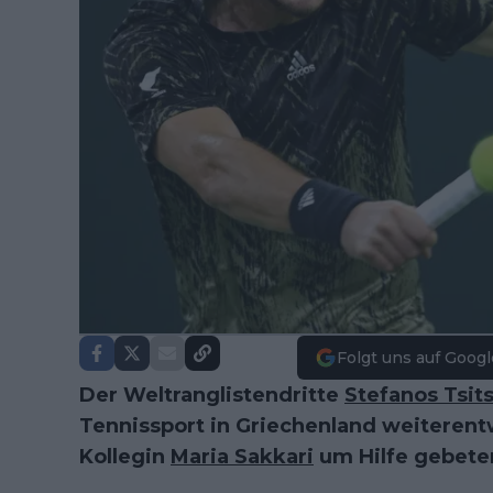
Folgt uns auf Googl
Der Weltranglistendritte
Stefanos Tsit
Tennissport in Griechenland weiterent
Kollegin
Maria Sakkari
um Hilfe gebete